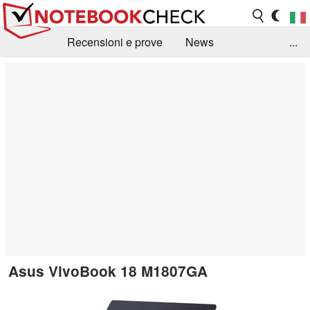
Recensioni e prove
News
...
Raccolta di recensioni
Info Techniche / Tips
Guida agli acquisti
Search
Contact
Asus VivoBook 18 M1807GA