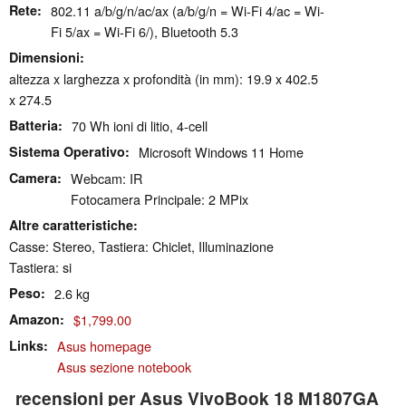
Rete
802.11 a/b/g/n/ac/ax (a/b/g/n = Wi-Fi 4/ac = Wi-
Fi 5/ax = Wi-Fi 6/), Bluetooth 5.3
Dimensioni
altezza x larghezza x profondità (in mm): 19.9 x 402.5
x 274.5
Batteria
70 Wh ioni di litio, 4-cell
Sistema Operativo
Microsoft Windows 11 Home
Camera
Webcam: IR
Fotocamera Principale: 2 MPix
Altre caratteristiche
Casse: Stereo, Tastiera: Chiclet, Illuminazione
Tastiera: si
Peso
2.6 kg
Amazon
$1,799.00
Links
Asus homepage
Asus sezione notebook
recensioni per Asus VivoBook 18 M1807GA