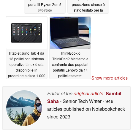
portatili Ryzen Zen 5
produzione cinese è
stato testato per la
07/04/2026
prima volta su un
laptop Lenovo
07/04/2026
Il tablet Juno Tab 4 da
ThinkBook o
13 pollici con sistema
ThinkPad? Mettiamo a
operativo Linux è ora
confronto due popolari
disponibile in
portatili Lenovo da 14
preordine a circa 1.000
pollici
07/03/2026
Show more articles
dollari
07/04/2026
Editor of the
original article
:
Sambit
Saha
- Senior Tech Writer
- 946
articles published on Notebookcheck
since 2023