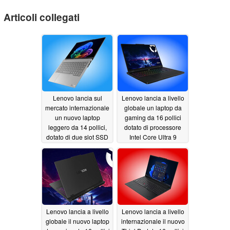
Articoli collegati
Lenovo lancia sul
Lenovo lancia a livello
mercato internazionale
globale un laptop da
un nuovo laptop
gaming da 16 pollici
leggero da 14 pollici,
dotato di processore
dotato di due slot SSD
Intel Core Ultra 9
e di un display OLED a
290HX Plus e scheda
120 Hz
grafica Nvidia GeForce
07/09/2026
RTX 5070 da 12 GB
07/08/2026
Lenovo lancia a livello
Lenovo lancia a livello
globale il nuovo laptop
internazionale il nuovo