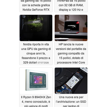
da gaming da 16 pollici
ThinkPad da 16 pollici
con la scheda grafica
con 32 GB di RAM,
Nvidia GeForce RTX
display a 120 Hz e
5070 da 12 GB e
processori AMD Ryzen
display OLED a 240 Hz
07/07/2026
07/07/2026
Nvidia riporta in vita
HP lancia le nuove
una GPU da gaming di
versioni del portatile da
cinque anni fa,
gaming compatto da
fissandone il prezzo a
15 pollici, dotato di
329 dollari
processore Intel Core
07/07/2026
Ultra 9 290HX Plus e
display VRR a 180 Hz
07/06/2026
Il Ryzen 9 8940HX Zen
Una nuova era per
4, meno conosciuto, è
l’archiviazione: un SSD
più veloce di molti
per laptop di