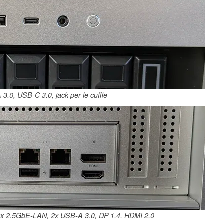
3.0, USB-C 3.0, jack per le cuffie
 2x 2.5GbE-LAN, 2x USB-A 3.0, DP 1.4, HDMI 2.0