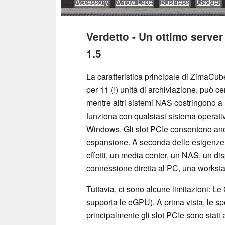
Accessory
Arrow Lake
Business
Gadget
Verdetto - Un ottimo serve
1.5
La caratteristica principale di ZimaCube
per 11 (!) unità di archiviazione, può 
mentre altri sistemi NAS costringono a 
funziona con qualsiasi sistema operat
Windows. Gli slot PCIe consentono an
espansione. A seconda delle esigenze, 
effetti, un media center, un NAS, un dis
connessione diretta al PC, una workstat
Tuttavia, ci sono alcune limitazioni: 
supporta le eGPU). A prima vista, le sp
principalmente gli slot PCIe sono stati a