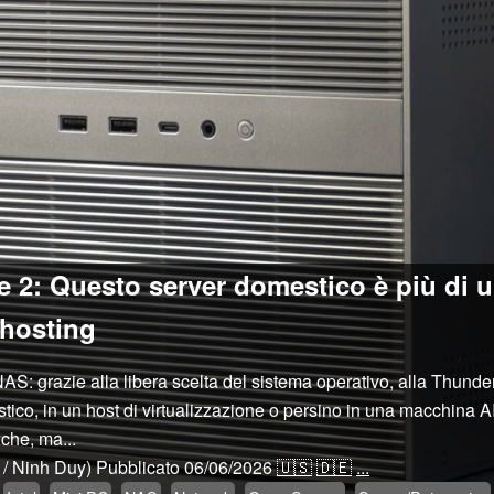
 2: Questo server domestico è più di 
f-hosting
AS: grazie alla libera scelta del sistema operativo, alla Thund
ico, in un host di virtualizzazione o persino in una macchina AI 
che, ma...
/ Ninh Duy)
Pubblicato
06/06/2026
🇺🇸
🇩🇪
...