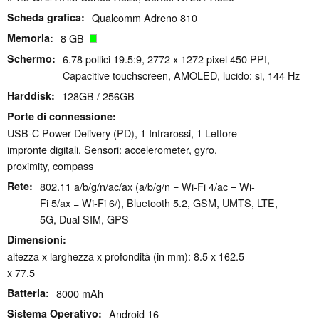
Scheda grafica
Qualcomm Adreno 810
Memoria
8 GB
Schermo
6.78 pollici 19.5:9, 2772 x 1272 pixel 450 PPI,
Capacitive touchscreen, AMOLED, lucido: si, 144 Hz
Harddisk
128GB / 256GB
Porte di connessione
USB-C Power Delivery (PD), 1 Infrarossi, 1 Lettore
impronte digitali, Sensori: accelerometer, gyro,
proximity, compass
Rete
802.11 a/b/g/n/ac/ax (a/b/g/n = Wi-Fi 4/ac = Wi-
Fi 5/ax = Wi-Fi 6/), Bluetooth 5.2, GSM, UMTS, LTE,
5G, Dual SIM, GPS
Dimensioni
altezza x larghezza x profondità (in mm): 8.5 x 162.5
x 77.5
Batteria
8000 mAh
Sistema Operativo
Android 16