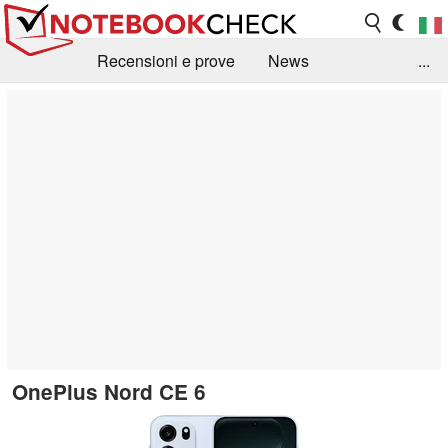
Recensioni e prove
News
...
Raccolta di recensioni
Info Techniche / Tips
Guida agli acquisti
Search
Contact
OnePlus Nord CE 6