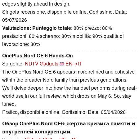
edges slightly ahead in design.
Singola recensione, disponibile online, Cortissimo, Data:
05/07/2026
Valutazione:
Punteggio totale
: 80% prezzo: 80%
prestazioni: 80% schermo: 80% mobilità: 90% qualità di
lavorazione: 80%
OnePlus Nord CE 6 Hands-On
Sorgente:
NDTV Gadgets
EN→IT
The OnePlus Nord CE 6 appears more refined and cohesive
within the broader Nord family than previous generations.
We'll delve deeper into how the handset performs during real-
world use in our full review, which drops on May 6. So, stay
tuned.
Pratico, disponibile online, Cortissimo, Data: 05/04/2026
Обзор OnePlus Nord CE6: жертва кризиса памяти и
внутренней конкуренции