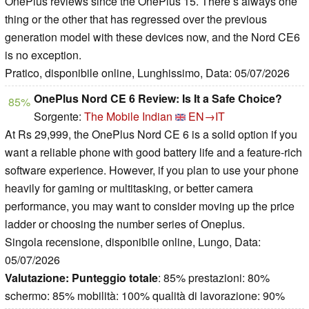
OnePlus reviews since the OnePlus 15. There’s always one
thing or the other that has regressed over the previous
generation model with these devices now, and the Nord CE6
is no exception.
Pratico, disponibile online, Lunghissimo, Data: 05/07/2026
OnePlus Nord CE 6 Review: Is It a Safe Choice?
85%
Sorgente:
The Mobile Indian
EN→IT
At Rs 29,999, the OnePlus Nord CE 6 is a solid option if you
want a reliable phone with good battery life and a feature-rich
software experience. However, if you plan to use your phone
heavily for gaming or multitasking, or better camera
performance, you may want to consider moving up the price
ladder or choosing the number series of Oneplus.
Singola recensione, disponibile online, Lungo, Data:
05/07/2026
Valutazione:
Punteggio totale
: 85% prestazioni: 80%
schermo: 85% mobilità: 100% qualità di lavorazione: 90%