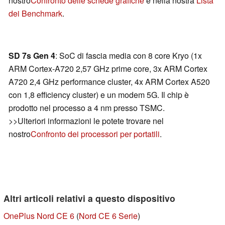
nostro
Confronto delle schede grafiche
e nella nostra
Lista
dei Benchmark
.
SD 7s Gen 4
: SoC di fascia media con 8 core Kryo (1x
ARM Cortex-A720 2,57 GHz prime core, 3x ARM Cortex
A720 2,4 GHz performance cluster, 4x ARM Cortex A520
con 1,8 efficiency cluster) e un modem 5G. Il chip è
prodotto nel processo a 4 nm presso TSMC.
>>Ulteriori informazioni le potete trovare nel
nostro
Confronto dei processori per portatili
.
Altri articoli relativi a questo dispositivo
OnePlus Nord CE 6
(
Nord CE 6 Serie
)