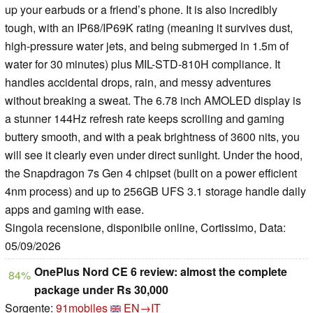
up your earbuds or a friend’s phone. It is also incredibly
tough, with an IP68/IP69K rating (meaning it survives dust,
high-pressure water jets, and being submerged in 1.5m of
water for 30 minutes) plus MIL-STD-810H compliance. It
handles accidental drops, rain, and messy adventures
without breaking a sweat. The 6.78 inch AMOLED display is
a stunner 144Hz refresh rate keeps scrolling and gaming
buttery smooth, and with a peak brightness of 3600 nits, you
will see it clearly even under direct sunlight. Under the hood,
the Snapdragon 7s Gen 4 chipset (built on a power efficient
4nm process) and up to 256GB UFS 3.1 storage handle daily
apps and gaming with ease.
Singola recensione, disponibile online, Cortissimo, Data:
05/09/2026
OnePlus Nord CE 6 review: almost the complete
84%
package under Rs 30,000
Sorgente:
91mobiles
EN→IT