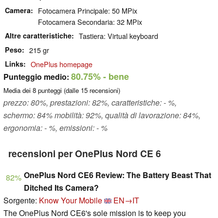
Camera
Fotocamera Principale: 50 MPix
Fotocamera Secondaria: 32 MPix
Altre caratteristiche
Tastiera: Virtual keyboard
Peso
215 gr
Links
OnePlus homepage
80.75%
- bene
Punteggio medio:
Media dei
8
punteggi (dalle
15
recensioni)
prezzo: 80%, prestazioni: 82%, caratteristiche: - %,
schermo: 84% mobilità: 92%, qualità di lavorazione: 84%,
ergonomia: - %, emissioni: - %
recensioni per OnePlus Nord CE 6
OnePlus Nord CE6 Review: The Battery Beast That
82%
Ditched Its Camera?
Sorgente:
Know Your Mobile
EN→IT
The OnePlus Nord CE6's sole mission is to keep you