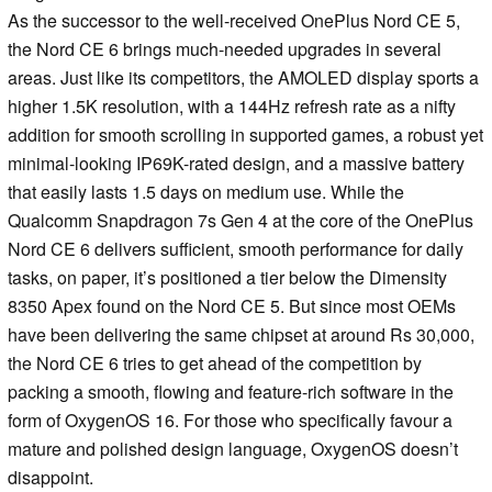
As the successor to the well-received OnePlus Nord CE 5,
the Nord CE 6 brings much-needed upgrades in several
areas. Just like its competitors, the AMOLED display sports a
higher 1.5K resolution, with a 144Hz refresh rate as a nifty
addition for smooth scrolling in supported games, a robust yet
minimal-looking IP69K-rated design, and a massive battery
that easily lasts 1.5 days on medium use. While the
Qualcomm Snapdragon 7s Gen 4 at the core of the OnePlus
Nord CE 6 delivers sufficient, smooth performance for daily
tasks, on paper, it’s positioned a tier below the Dimensity
8350 Apex found on the Nord CE 5. But since most OEMs
have been delivering the same chipset at around Rs 30,000,
the Nord CE 6 tries to get ahead of the competition by
packing a smooth, flowing and feature-rich software in the
form of OxygenOS 16. For those who specifically favour a
mature and polished design language, OxygenOS doesn’t
disappoint.