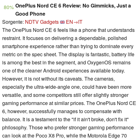
OnePlus Nord CE 6 Review: No Gimmicks, Just a
80%
Good Phone
Sorgente:
NDTV Gadgets
EN→IT
The OnePlus Nord CE 6 feels like a phone that understands
restraint. It focuses on delivering a dependable, polished
smartphone experience rather than trying to dominate every
metric on the spec sheet. The display is fantastic, battery life
is among the best in the segment, and OxygenOS remains
one of the cleaner Android experiences available today.
However, it is not without its caveats. The cameras,
especially the ultra-wide-angle one, could have been more
versatile, and some competitors still offer slightly stronger
gaming performance at similar prices. The OnePlus Nord CE
6, however, successfully manages to compensate with
balance. It is a testament to the "if it ain't broke, don't fix it"
philosophy. Those who prefer stronger gaming performance
can look at the Poco X8 Pro, while the Motorola Edge 70