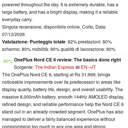
powered throughout the day. It is extremely durable, has a
large battery, and has a bright display, making it a reliable
everyday carry.
Singola recensione, disponibile online, Corto, Data:
07/12/2026
Valutazione:
Punteggio totale
: 82% prestazioni: 80%
schermo: 80% mobilità: 90% qualità di lavorazione: 80%
OnePlus Nord CE 6 review: The basics done right
80%
Sorgente:
The Indian Express
EN→IT
The OnePlus Nord CE 6, starting at Rs 31,999, brings
noticeable improvements over its predecessor in areas like
display quality, battery life, design, and overall usability. The
massive 8,000mAh battery, smooth 144Hz AMOLED display,
refined design, and reliable performance help the Nord CE 6
stand out in an already crowded segment. OnePlus has also
managed to deliver a fairly balanced experience without
compromising too much in any one area and strong