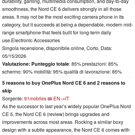
durability, gaming, multimedia consumption, and day-to-day
smoothness, the Nord CE 6 delivers strongly in all those
areas. It may not be the most exciting camera phone in its
category, but it succeeds at being a dependable, modern mid-
range smartphone that feels built for long-term daily
use.Electronic Accessories
Singola recensione, disponibile online, Corto, Data:
05/15/2026
Valutazione:
Punteggio totale
: 85% prestazioni: 85%
schermo: 90% mobilità: 95% qualità di lavorazione: 85%
5 reasons to buy OnePlus Nord CE 6 and 2 reasons to
skip
Sorgente:
91mobiles
EN→IT
As the successor to last year’s widely popular OnePlus Nord
CE 5, the Nord CE 6 (review) brings upgrades and
improvements across most areas. Rocking a similar boxy
design with a subtle appearance, the Nord CE 6 comes with