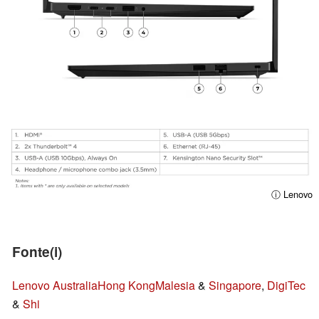
ⓘ Lenovo
Fonte(i)
Lenovo Australia
Hong Kong
Malesia
&
Singapore
,
DigiTec
&
Shi