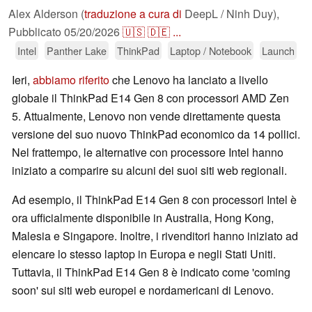
Alex Alderson (
traduzione a cura di
DeepL / Ninh Duy),
Pubblicato
05/20/2026
🇺🇸
🇩🇪
...
Intel
Panther Lake
ThinkPad
Laptop / Notebook
Launch
Ieri,
abbiamo riferito
che Lenovo ha lanciato a livello
globale il ThinkPad E14 Gen 8 con processori AMD Zen
5. Attualmente, Lenovo non vende direttamente questa
versione del suo nuovo ThinkPad economico da 14 pollici.
Nel frattempo, le alternative con processore Intel hanno
iniziato a comparire su alcuni dei suoi siti web regionali.
Ad esempio, il ThinkPad E14 Gen 8 con processori Intel è
ora ufficialmente disponibile in Australia, Hong Kong,
Malesia e Singapore. Inoltre, i rivenditori hanno iniziato ad
elencare lo stesso laptop in Europa e negli Stati Uniti.
Tuttavia, il ThinkPad E14 Gen 8 è indicato come 'coming
soon' sui siti web europei e nordamericani di Lenovo.