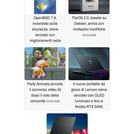
OpenBSD 7.9,
TileOS 2.0, basato su
incentrato sulla
Debian, arriva con
sicurezza, viene
molteplici modifiche
lanciato con
05/20/2026
miglioramenti nella
pianificazione e altro
ancora
05/20/2026
Party Animals annulla
Il nuovo portatile da
il concorso video AI
gioco di Lenovo viene
dopo il voto della
lanciato con OLED
comunità
luminoso e fino a
05/20/2026
Nvidia RTX 5090
05/20/2026