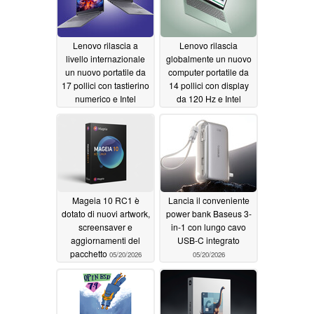
Lenovo rilascia a
Lenovo rilascia
livello internazionale
globalmente un nuovo
un nuovo portatile da
computer portatile da
17 pollici con tastierino
14 pollici con display
numerico e Intel
da 120 Hz e Intel
Wildcat Lake
Panther Lake
05/22/2026
05/21/2026
Mageia 10 RC1 è
Lancia il conveniente
dotato di nuovi artwork,
power bank Baseus 3-
screensaver e
in-1 con lungo cavo
aggiornamenti del
USB-C integrato
pacchetto
05/20/2026
05/20/2026