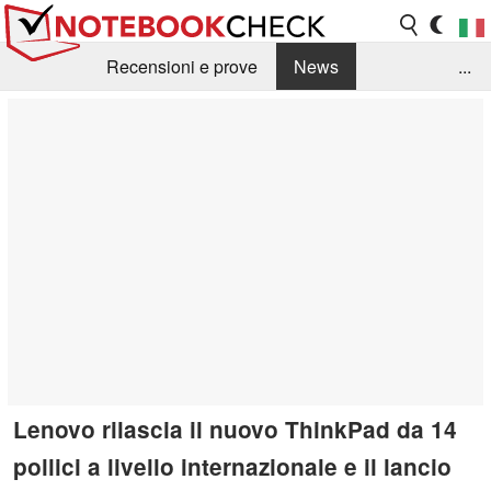
Recensioni e prove
News
...
Raccolta di recensioni
Info Techniche / Tips
Guida agli acquisti
Search
Contact
Lenovo rilascia il nuovo ThinkPad da 14
pollici a livello internazionale e il lancio