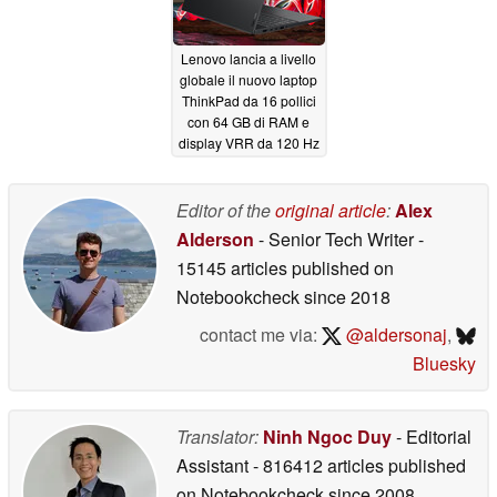
Lenovo lancia a livello
globale il nuovo laptop
ThinkPad da 16 pollici
con 64 GB di RAM e
display VRR da 120 Hz
05/20/2026
Editor of the
original article
:
Alex
Alderson
- Senior Tech Writer
-
15145 articles published on
Notebookcheck
since 2018
contact me via:
@aldersonaj
,
Bluesky
Translator:
Ninh Ngoc Duy
- Editorial
Assistant
- 816412 articles published
on Notebookcheck
since 2008