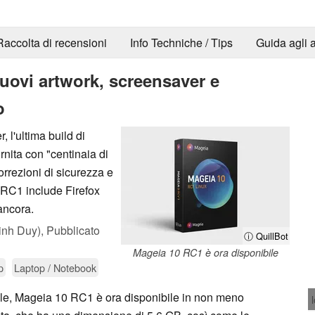
Raccolta di recensioni
Info Techniche / Tips
Guida agli a
uovi artwork, screensaver e
o
, l'ultima build di
nita con "centinaia di
orrezioni di sicurezza e
 RC1 include Firefox
ancora.
inh Duy),
Pubblicato
ⓘ QuillBot
Mageia 10 RC1 è ora disponibile
p
Laptop / Notebook
ile, Mageia 10 RC1 è ora disponibile in non meno