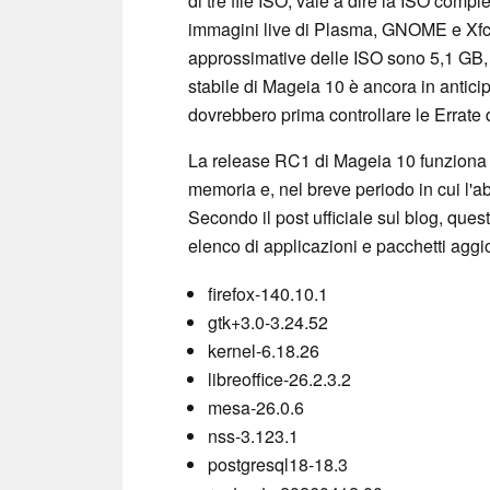
di tre file ISO, vale a dire la ISO com
immagini live di Plasma, GNOME e Xfce.
approssimative delle ISO sono 5,1 GB,
stabile di Mageia 10 è ancora in antici
dovrebbero prima controllare le Errate 
La release RC1 di Mageia 10 funziona 
memoria e, nel breve periodo in cui l'a
Secondo il post ufficiale sul blog, que
elenco di applicazioni e pacchetti agg
firefox-140.10.1
gtk+3.0-3.24.52
kernel-6.18.26
libreoffice-26.2.3.2
mesa-26.0.6
nss-3.123.1
postgresql18-18.3