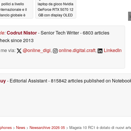
pollici a livello
laptop da gioco Nvidia
nternazionale e il
GeForce RTX 5070 12
lancio globale è
GB con display OLED
mminente
da 165 Hz
05/20/2026
05/20/2026
cle
:
Codrut Nistor
- Senior Tech Writer
- 6803 articles
check
since 2013
 me via:
@online_digi
,
online.digital.craft
,
LinkedIn
Duy
- Editorial Assistant
- 815842 articles published on Notebo
tphones
>
News
>
Newsarchive 2026 05
> Mageia 10 RC1 è dotato di nuovi artw