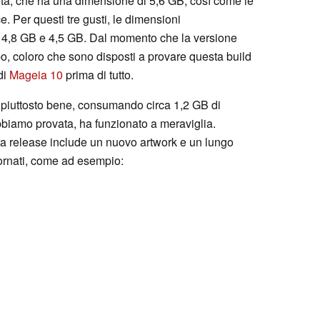
pleta, che ha una dimensione di 5,6 GB, così come le
 Per questi tre gusti, le dimensioni
 4,8 GB e 4,5 GB. Dal momento che la versione
po, coloro che sono disposti a provare questa build
di
Mageia 10
prima di tutto.
piuttosto bene, consumando circa 1,2 GB di
bbiamo provata, ha funzionato a meraviglia.
sta release include un nuovo artwork e un lungo
iornati, come ad esempio: