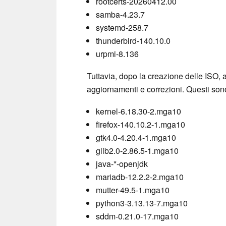
rootcerts-20260412.00
samba-4.23.7
systemd-258.7
thunderbird-140.10.0
urpmi-8.136
Tuttavia, dopo la creazione delle ISO, a
aggiornamenti e correzioni. Questi sono
kernel-6.18.30-2.mga10
firefox-140.10.2-1.mga10
gtk4.0-4.20.4-1.mga10
glib2.0-2.86.5-1.mga10
java-*-openjdk
mariadb-12.2.2-2.mga10
mutter-49.5-1.mga10
python3-3.13.13-7.mga10
sddm-0.21.0-17.mga10