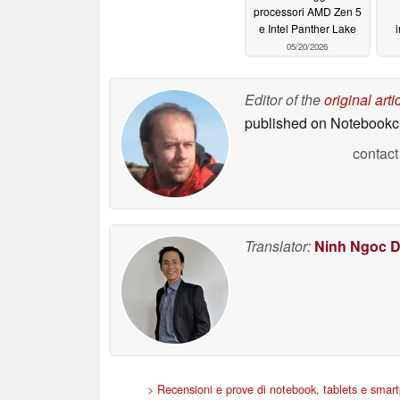
processori AMD Zen 5
e Intel Panther Lake
i
05/20/2026
i
Editor of the
original arti
published on Notebook
contact
Translator:
Ninh Ngoc 
>
Recensioni e prove di notebook, tablets e smar