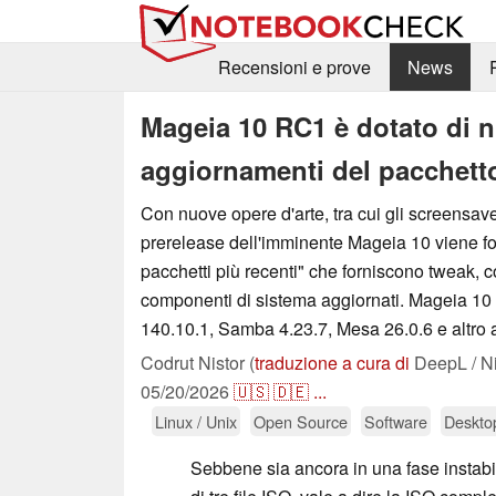
Recensioni e prove
News
Mageia 10 RC1 è dotato di n
aggiornamenti del pacchett
Con nuove opere d'arte, tra cui gli screensaver
prerelease dell'imminente Mageia 10 viene for
pacchetti più recenti" che forniscono tweak, c
componenti di sistema aggiornati. Mageia 10
140.10.1, Samba 4.23.7, Mesa 26.0.6 e altro 
Codrut Nistor (
traduzione a cura di
DeepL / N
05/20/2026
🇺🇸
🇩🇪
...
Linux / Unix
Open Source
Software
Deskto
Sebbene sia ancora in una fase instab