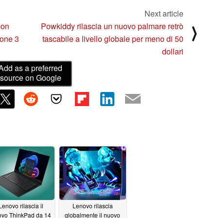
Next article
con
Powkiddy rilascia un nuovo palmare retrò
⟩
hone 3
tascabile a livello globale per meno di 50
dollari
Add as a preferred
source on Google
Lenovo rilascia il
Lenovo rilascia
vo ThinkPad da 14
globalmente il nuovo