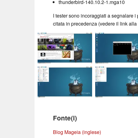
thunderbird-140.10.2-1.mga10
I tester sono incoraggiati a segnalare
citata in precedenza (vedere il link all
Fonte(i)
Blog Mageia (inglese)