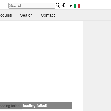
▼
cquisti
Search
Contact
loading failed!
loading failed!