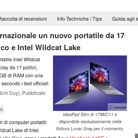
Raccolta di recensioni
Info Techniche / Tips
Guida agli a
ternazionale un nuovo portatile da 17
ico e Intel Wildcat Lake
tatile Intel Wildcat
play da 17 pollici,
2 GB di RAM con una
secondo i test ufficiali.
inh Duy),
Pubblicato
ⓘ Lenovo
ch
IdeaPad Slim 3i 17IWC11 è
disponibile esclusivamente nella
i di computer portatili
finitura Lunar Grey per il momento.
dcat Lake di Intel.