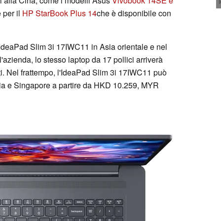
ti alla Cina, come i modelli Asus
Vivobook 14SE e
 per il
HP StarBook Plus 14
che è disponibile con
 IdeaPad Slim 3i 17IWC11 in Asia orientale e nel
l'azienda, lo stesso laptop da 17 pollici arriverà
ti. Nel frattempo, l'IdeaPad Slim 3i 17IWC11 può
ia e Singapore a partire da HKD 10.259, MYR