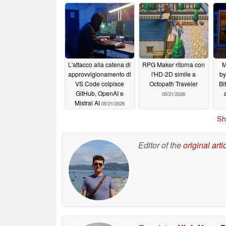
Wildcat Lake
06/25/2026
L'attacco alla catena di
RPG Maker ritorna con
M
approvvigionamento di
l'HD-2D simile a
by
VS Code colpisce
Octopath Traveler
Bi
GitHub, OpenAI e
05/21/2026
Mistral AI
05/21/2026
Sh
Editor of the
original arti