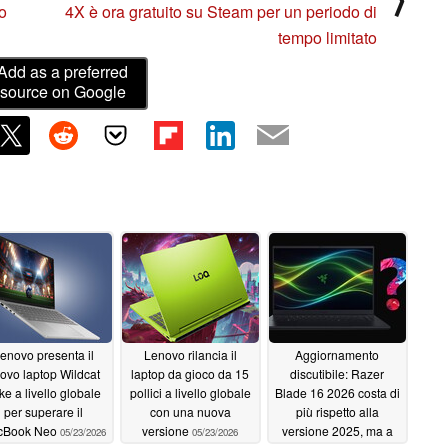
o
4X è ora gratuito su Steam per un periodo di
tempo limitato
Add as a preferred
source on Google
enovo presenta il
Lenovo rilancia il
Aggiornamento
ovo laptop Wildcat
laptop da gioco da 15
discutibile: Razer
ke a livello globale
pollici a livello globale
Blade 16 2026 costa di
per superare il
con una nuova
più rispetto alla
cBook Neo
versione
versione 2025, ma a
05/23/2026
05/23/2026