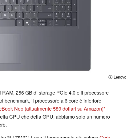
ⓘ Lenovo
i RAM, 256 GB di storage PCIe 4.0 e il processore
tri benchmark, il processore a 6 core è inferiore
cBook Neo
(attualmente 589 dollari su Amazon)
a della CPU che della GPU; abbiamo solo un numero
erò.
 Slim 3i 17IWC11 con il leggermente più veloce
Core