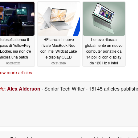
quanto pare è più lento
nei giochi
05/21/2026
icrosoft attenua il
HP lancia il nuovo
Lenovo rilascia
pass di YellowKey
rivale MacBook Neo
globalmente un nuovo
tLocker, ma non c'è
con Intel Wildcat Lake
computer portatile da
ancora una patch
e display OLED
14 pollici con display
da 120 Hz e Intel
05/21/2026
05/21/2026
Panther Lake
05/21/2026
ow more articles
cle
:
Alex Alderson
- Senior Tech Writer
- 15145 articles publi