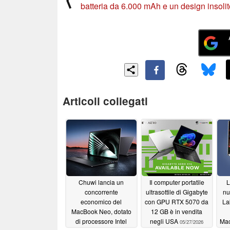
batteria da 6.000 mAh e un design insolit
Articoli collegati
Chuwi lancia un
Il computer portatile
L
concorrente
ultrasottile di Gigabyte
nu
economico del
con GPU RTX 5070 da
La
MacBook Neo, dotato
12 GB è in vendita
di processore Intel
negli USA
Ma
05/27/2026