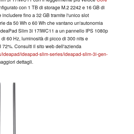
 configurato con 1 TB di storage M.2 2242 e 16 GB di
cludere fino a 32 GB tramite l'unico slot
terie da 50 Wh o 60 Wh che vantano un'autonomia
ta IdeaPad Slim 3i 17IWC11 a un pannello IPS 1080p
i 60 Hz, luminosità di picco di 300 nits e
 72%. Consulti il sito web dell'azienda
s/ideapad/ideapad-slim-series/ideapad-slim-3i-gen-
ggiori dettagli.