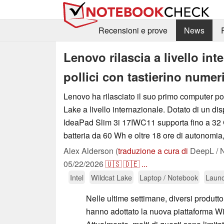
Recensioni e prove
News
Lenovo rilascia a livello in
pollici con tastierino numer
Lenovo ha rilasciato il suo primo computer por
Lake a livello internazionale. Dotato di un dis
IdeaPad Slim 3i 17IWC11 supporta fino a 3
batteria da 60 Wh e oltre 18 ore di autonomia, 
Alex Alderson (
traduzione a cura di
DeepL / N
05/22/2026
🇺🇸
🇩🇪
...
Intel
Wildcat Lake
Laptop / Notebook
Laun
Nelle ultime settimane, diversi produttor
hanno adottato la nuova piattaforma Wil