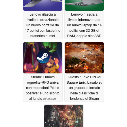
Lenovo rilascia a
Lenovo rilascia a
livello internazionale
livello internazionale
un nuovo portatile da
un nuovo laptop da 14
17 pollici con tastierino
pollici con 32 GB di
numerico e Intel
RAM, doppio slot SSD
Wildcat Lake
e Intel Panther Lake
05/22/2026
05/22/2026
Steam: Il nuovo
Questo nuovo RPG di
roguelite-RPG arriva
Square Enix, basato su
con recensioni "Molto
un gruppo, è tornato
positive" e uno sconto
nelle classifiche di
al lancio
tendenza di Steam
05/20/2026
quasi un mese dopo,
con oltre 2.300
recensioni
01/06/2026