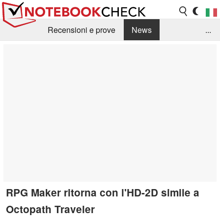
Recensioni e prove
News
...
Raccolta di recensioni
Info Techniche / Tips
Guida agli acquisti
Search
Contact
RPG Maker ritorna con l'HD-2D simile a
Octopath Traveler