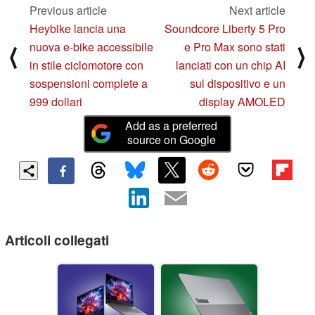
Previous article
Next article
Heybike lancia una
Soundcore Liberty 5 Pro
nuova e-bike accessibile
e Pro Max sono stati
⟨
⟩
in stile ciclomotore con
lanciati con un chip AI
sospensioni complete a
sul dispositivo e un
999 dollari
display AMOLED
Add as a preferred
source on Google
Articoli collegati