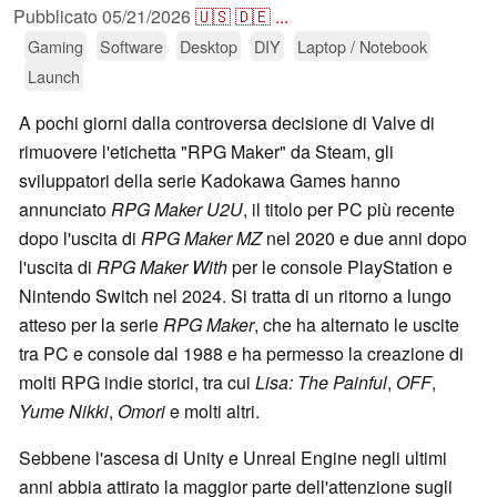
Pubblicato
05/21/2026
🇺🇸
🇩🇪
...
Gaming
Software
Desktop
DIY
Laptop / Notebook
Launch
A pochi giorni dalla controversa decisione di Valve di
rimuovere l'etichetta "RPG Maker" da Steam, gli
sviluppatori della serie Kadokawa Games hanno
annunciato
RPG Maker U2U
, il titolo per PC più recente
dopo l'uscita di
RPG Maker MZ
nel 2020 e due anni dopo
l'uscita di
RPG Maker With
per le console PlayStation e
Nintendo Switch nel 2024. Si tratta di un ritorno a lungo
atteso per la serie
RPG Maker
, che ha alternato le uscite
tra PC e console dal 1988 e ha permesso la creazione di
molti RPG indie storici, tra cui
Lisa: The Painful
,
OFF
,
Yume Nikki
,
Omori
e molti altri.
Sebbene l'ascesa di Unity e Unreal Engine negli ultimi
anni abbia attirato la maggior parte dell'attenzione sugli