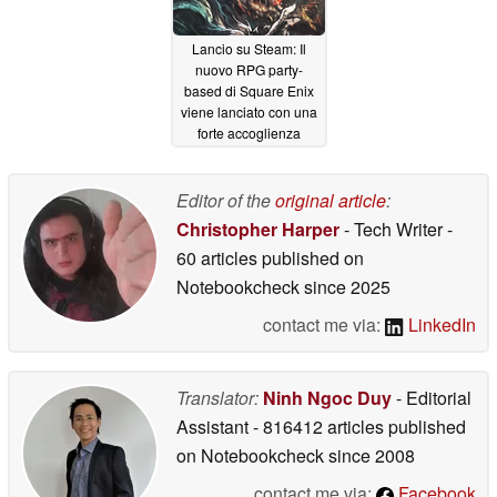
Lancio su Steam: Il
nuovo RPG party-
based di Square Enix
viene lanciato con una
forte accoglienza
iniziale
12/05/2025
Editor of the
original article
:
Christopher Harper
- Tech Writer
-
60 articles published on
Notebookcheck
since 2025
contact me via:
LinkedIn
Translator:
Ninh Ngoc Duy
- Editorial
Assistant
- 816412 articles published
on Notebookcheck
since 2008
contact me via:
Facebook