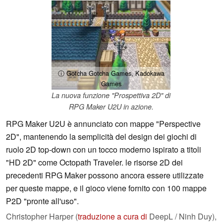
ⓘ Gotcha Gotcha Games, Kadokawa
Games
La nuova funzione "Prospettiva 2D" di
RPG Maker U2U in azione.
RPG Maker U2U è annunciato con mappe "Perspective
2D", mantenendo la semplicità del design dei giochi di
ruolo 2D top-down con un tocco moderno ispirato a titoli
"HD 2D" come Octopath Traveler. le risorse 2D dei
precedenti RPG Maker possono ancora essere utilizzate
per queste mappe, e il gioco viene fornito con 100 mappe
P2D "pronte all'uso".
Christopher Harper (
traduzione a cura di
DeepL / Ninh Duy),