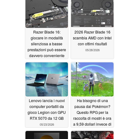
Razer Blade 16:
2026 Razer Blade 16
giocare in modalità
scambia AMD con Intel
silenziosa a basse
con ottimi risultati
prestazioni può essere
05/28/2026
davvero conveniente
05/28/2026
Lenovo lancia i nuovi
Ha bisogno di una
computer portatili da
pausa dai Pokémon?
gioco Legion con GPU
Questo RPG per la
RTX 5070 da 12 GB
raccolta di mostri è ora
a 9,59 dollari invece di
05/23/2026
60 dollari su Steam
05/22/2026