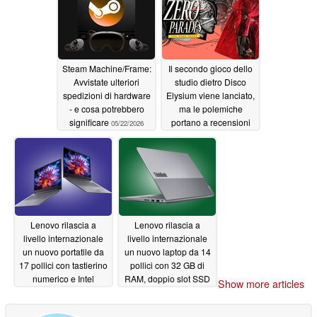
Steam Machine/Frame:
Il secondo gioco dello
Avvistate ulteriori
studio dietro Disco
spedizioni di hardware
Elysium viene lanciato,
- e cosa potrebbero
ma le polemiche
significare
portano a recensioni
05/22/2026
negative su Steam
05/22/2026
Lenovo rilascia a
Lenovo rilascia a
livello internazionale
livello internazionale
un nuovo portatile da
un nuovo laptop da 14
17 pollici con tastierino
pollici con 32 GB di
numerico e Intel
RAM, doppio slot SSD
Show more articles
Wildcat Lake
e Intel Panther Lake
05/22/2026
05/22/2026