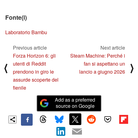
Fonte(i)
Laboratorio Bambu
Previous article
Next article
Forza Horizon 6: gli
Steam Machine: Perché i
utenti di Reddit
fan si aspettano un
⟨
⟩
prendono in giro le
lancio a giugno 2026
assurde scoperte del
fienile
Add as a preferred
source on Google