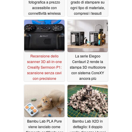
fotografica a prezzo
grado di stampare su
accessibile con
ogni tipo di materiale,
connettività wireless
compresi i tessuti
diretta
07/07/2026
07/01/2026
Recensione dello
La serie Elegoo
scanner 3D all-in-one
Centauri 2 rende la
Creality Sermoon P1:
stampa 3D multicolore
scansione senza cavi
con sistema CoreXY
con precisione
ancora più
affidabile
conveniente
06/26/2026
06/24/2026
Bambu Lab PLA Pure
Bambu Lab X2D in
viene lanciato come
dettaglio: Il doppio