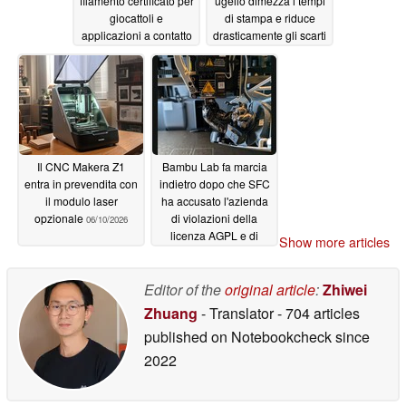
filamento certificato per
ugello dimezza i tempi
giocattoli e
di stampa e riduce
applicazioni a contatto
drasticamente gli scarti
con gli alimenti
06/11/2026
06/17/2026
Il CNC Makera Z1
Bambu Lab fa marcia
entra in prevendita con
indietro dopo che SFC
il modulo laser
ha accusato l'azienda
opzionale
di violazioni della
06/10/2026
licenza AGPL e di
Show more articles
"minacce legali"
05/23/2026
Editor of the
original article
:
Zhiwei
Zhuang
- Translator
- 704 articles
published on Notebookcheck
since
2022