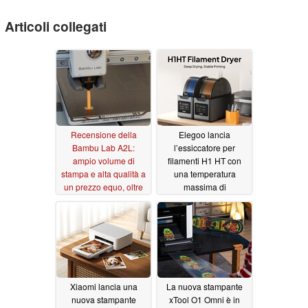
Articoli collegati
Recensione della
Elegoo lancia
Bambu Lab A2L:
l’essiccatore per
ampio volume di
filamenti H1 HT con
stampa e alta qualità a
una temperatura
un prezzo equo, oltre
massima di
all’opzione plotter
essiccazione fino a 85
°C
07/31/2026
07/24/2026
Xiaomi lancia una
La nuova stampante
nuova stampante
xTool O1 Omni è in