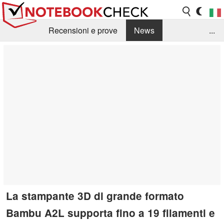
Recensioni e prove
News
...
Raccolta di recensioni
Info Techniche / Tips
Guida agli acquisti
Search
Contact
La stampante 3D di grande formato
Bambu A2L supporta fino a 19 filamenti e