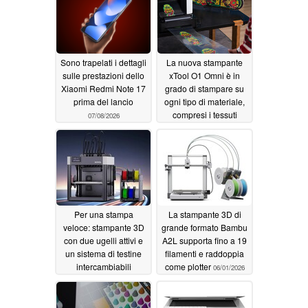
Sono trapelati i dettagli
La nuova stampante
sulle prestazioni dello
xTool O1 Omni è in
Xiaomi Redmi Note 17
grado di stampare su
prima del lancio
ogni tipo di materiale,
compresi i tessuti
07/08/2026
07/01/2026
Per una stampa
La stampante 3D di
veloce: stampante 3D
grande formato Bambu
con due ugelli attivi e
A2L supporta fino a 19
un sistema di testine
filamenti e raddoppia
intercambiabili
come plotter
06/01/2026
06/08/2026