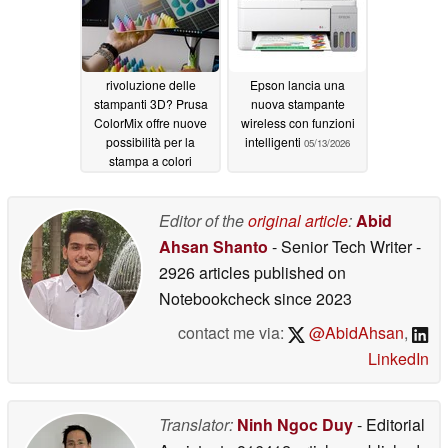
rivoluzione delle
Epson lancia una
stampanti 3D? Prusa
nuova stampante
ColorMix offre nuove
wireless con funzioni
possibilità per la
intelligenti
05/13/2026
stampa a colori
05/31/2026
Editor of the
original article
:
Abid
Ahsan Shanto
- Senior Tech Writer
-
2926 articles published on
Notebookcheck
since 2023
contact me via:
@AbidAhsan
,
LinkedIn
Translator:
Ninh Ngoc Duy
- Editorial