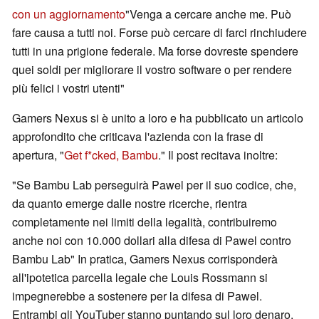
con un aggiornamento
"Venga a cercare anche me. Può
fare causa a tutti noi. Forse può cercare di farci rinchiudere
tutti in una prigione federale. Ma forse dovreste spendere
quei soldi per migliorare il vostro software o per rendere
più felici i vostri utenti"
Gamers Nexus si è unito a loro e ha pubblicato un articolo
approfondito che criticava l'azienda con la frase di
apertura, "
Get f*cked, Bambu
." Il post recitava inoltre:
"Se Bambu Lab perseguirà Pawel per il suo codice, che,
da quanto emerge dalle nostre ricerche, rientra
completamente nei limiti della legalità, contribuiremo
anche noi con 10.000 dollari alla difesa di Pawel contro
Bambu Lab" In pratica, Gamers Nexus corrisponderà
all'ipotetica parcella legale che Louis Rossmann si
impegnerebbe a sostenere per la difesa di Pawel.
Entrambi gli YouTuber stanno puntando sul loro denaro.