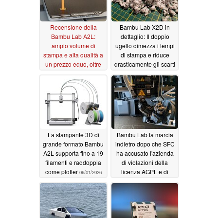
Recensione della
Bambu Lab X2D in
Bambu Lab A2L:
dettaglio: Il doppio
ampio volume di
ugello dimezza i tempi
stampa e alta qualità a
di stampa e riduce
un prezzo equo, oltre
drasticamente gli scarti
all’opzione plotter
06/11/2026
07/31/2026
La stampante 3D di
Bambu Lab fa marcia
grande formato Bambu
indietro dopo che SFC
A2L supporta fino a 19
ha accusato l'azienda
filamenti e raddoppia
di violazioni della
come plotter
licenza AGPL e di
06/01/2026
"minacce legali"
05/23/2026