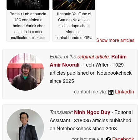
Bambu Lab annuncia
Il canale YouTube di
H2C con sistema
Gamers Nexus è a
hotend Vortek che
rischio dopo che il
elimina la cacca
video sul
multicolore
contrabbando di GPU
08/27/2025
Show more articles
AI di Nvidia ha
provocato un attacco al
copyright
Editor of the
original article
:
Rahim
08/26/2025
Amir Noorali
- Tech Writer
- 1029
articles published on Notebookcheck
since 2025
contact me via:
LinkedIn
Translator:
Ninh Ngoc Duy
- Editorial
Assistant
- 818035 articles published
on Notebookcheck
since 2008
contact me via:
Facebook