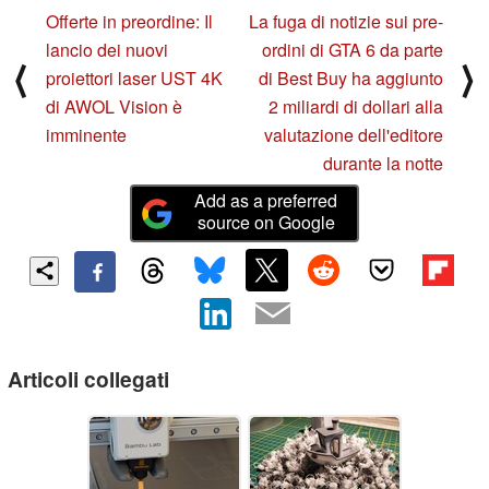
Offerte in preordine: Il
La fuga di notizie sui pre-
lancio dei nuovi
ordini di GTA 6 da parte
⟨
⟩
proiettori laser UST 4K
di Best Buy ha aggiunto
di AWOL Vision è
2 miliardi di dollari alla
imminente
valutazione dell'editore
durante la notte
Add as a preferred
source on Google
Articoli collegati