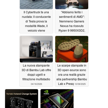
Il Cybertruck fa una
"Abbiamo ferito i
nuotata: Il conducente
sentimenti di AMD":
di Tesla prova la
Nemmeno Gamers
modalità Wade, il
Nexus ha ricevuto
veicolo viene
Ryzen 9 9950X3D2,
recuperato dal lago
perché AMD trattiene i
campioni delle
05/22/2026
recensioni da molti
media
04/22/2026
La nuova stampante
Le scarpe stampate in
3D di Bambu Lab offre
3D open-source sono
doppi ugelli e
ora una realtà grazie
filtrazione multistadio
alla partnership Bambu
Lab x Presq
04/16/2026
10/09/2025