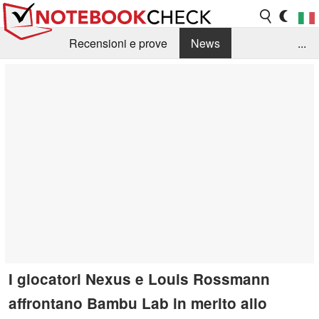
Recensioni e prove
News
...
Raccolta di recensioni
Info Techniche / Tips
Guida agli acquisti
Search
Contact
I giocatori Nexus e Louis Rossmann
affrontano Bambu Lab in merito allo