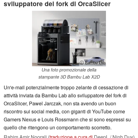
sviluppatore del fork di OrcaSlicer
ⓘ Bambu Lab
Una foto promozionale della
stampante 3D Bambu Lab X2D
Un'e-mail potenzialmente troppo zelante di cessazione di
attività inviata da Bambu Lab allo sviluppatore del fork di
OrcaSlicer, Pawel Jarczak, non sta avendo un buon
riscontro sui social media, con giganti di YouTube come
Gamers Nexus e Louis Rossmann che si sono espressi su
quello che ritengono un comportamento scorretto.
Rahim Amir Noorali (
traduzione a cura di
DeepL / Ninh Duy),