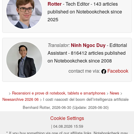
Rotter
- Tech Editor
- 143 articles
published on Notebookcheck
since
2025
Translator:
Ninh Ngoc Duy
- Editorial
Assistant
- 816412 articles published
on Notebookcheck
since 2008
contact me via:
Facebook
>
Recensioni e prove di notebook, tablets e smartphones
>
News
>
Newsarchive 2026 06
> I costi nascosti del boom dell’intelligenza artificiale
Bernhard Rotter, 2026-06-30 (Update: 2026-06-30)
Cookie Settings
| 04.08.2026 15:59
* If you buy something via one of our affiliate links, Notebookcheck may