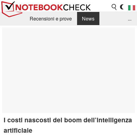
Recensioni e prove
News
...
Raccolta di recensioni
Info Techniche / Tips
Guida agli acquisti
Search
Contact
I costi nascosti del boom dell’intelligenza
artificiale