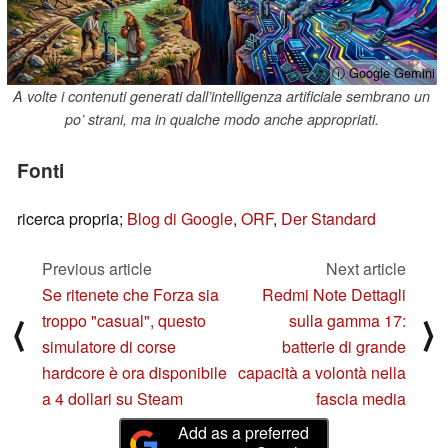
ⓘ Google Gemini
A volte i contenuti generati dall’intelligenza artificiale sembrano un
po’ strani, ma in qualche modo anche appropriati.
Fonti
ricerca propria;
Blog di Google
,
ORF
,
Der Standard
Previous article
Next article
Se ritenete che Forza sia
Redmi Note Dettagli
troppo "casual", questo
sulla gamma 17:
⟨
⟩
simulatore di corse
batterie di grande
hardcore è ora disponibile
capacità a volontà nella
a 4 dollari su Steam
fascia media
Add as a preferred