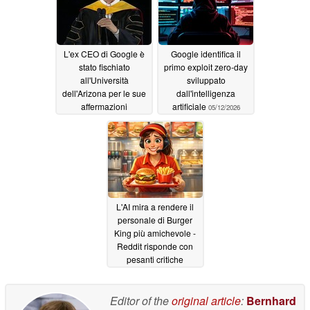
L'ex CEO di Google è
Google identifica il
stato fischiato
primo exploit zero-day
all'Università
sviluppato
dell'Arizona per le sue
dall'intelligenza
affermazioni
artificiale
05/12/2026
sull'intelligenza
artificiale
05/19/2026
L'AI mira a rendere il
personale di Burger
King più amichevole -
Reddit risponde con
pesanti critiche
02/28/2026
Editor of the
original article
:
Bernhard