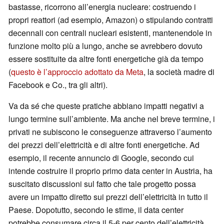
bastasse, ricorrono all’energia nucleare: costruendo i
propri reattori (ad esempio, Amazon) o stipulando contratti
decennali con centrali nucleari esistenti, mantenendole in
funzione molto più a lungo, anche se avrebbero dovuto
essere sostituite da altre fonti energetiche già da tempo
(
questo è l’approccio adottato da Meta
, la società madre di
Facebook e Co., tra gli altri).
Va da sé che queste pratiche abbiano impatti negativi a
lungo termine sull’ambiente. Ma anche nel breve termine, i
privati ne subiscono le conseguenze attraverso l’aumento
dei prezzi dell’elettricità e di altre fonti energetiche. Ad
esempio, il recente annuncio di Google, secondo cui
intende costruire il proprio primo data center in Austria, ha
suscitato discussioni sul fatto che tale progetto possa
avere un impatto diretto sui prezzi dell’elettricità in tutto il
Paese. Dopotutto, secondo le stime, il data center
potrebbe consumare circa il 5-6 per cento dell’elettricità