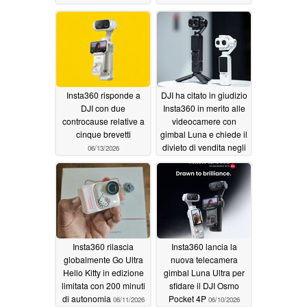
essere lanciata a breve
07/01/2026
Insta360 risponde a
DJI ha citato in giudizio
DJI con due
Insta360 in merito alle
controcause relative a
videocamere con
cinque brevetti
gimbal Luna e chiede il
divieto di vendita negli
06/13/2026
Stati Uniti
06/12/2026
Insta360 rilascia
Insta360 lancia la
globalmente Go Ultra
nuova telecamera
Hello Kitty in edizione
gimbal Luna Ultra per
limitata con 200 minuti
sfidare il DJI Osmo
di autonomia
Pocket 4P
06/11/2026
06/10/2026