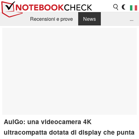
Recensioni e prove
News
...
Raccolta di recensioni
Info Techniche / Tips
Guida agli acquisti
Search
Contact
AulGo: una videocamera 4K
ultracompatta dotata di display che punta