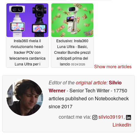
Insta360 rivela il
Esclusivo: Insta360
rivoluzionario head-
Luna Ultra - Basic,
tracker POV con
Creator Bundle prezzi
telecamera cardanica
anticipati prima del
Luna Ultra per i
lancio
05/24/2026
Show more articles
creatori in solitario
06/04/2026
Editor of the
original article
:
Silvio
Werner
- Senior Tech Writer
- 17750
articles published on Notebookcheck
since 2017
contact me via:
silvio39191
,
LinkedIn