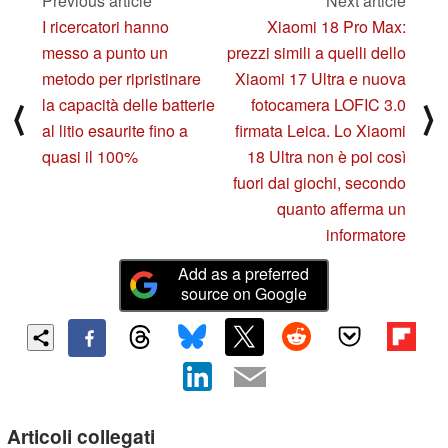
Previous article
Next article
I ricercatori hanno
Xiaomi 18 Pro Max:
messo a punto un
prezzi simili a quelli dello
metodo per ripristinare
Xiaomi 17 Ultra e nuova
la capacità delle batterie
fotocamera LOFIC 3.0
⟨
⟩
al litio esaurite fino a
firmata Leica. Lo Xiaomi
quasi il 100%
18 Ultra non è poi così
fuori dai giochi, secondo
quanto afferma un
informatore
Add as a preferred
source on Google
Articoli collegati