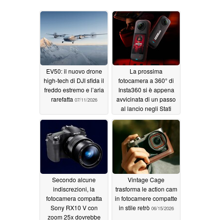
EV50: il nuovo drone
La prossima
high-tech di DJI sfida il
fotocamera a 360° di
freddo estremo e l’aria
Insta360 si è appena
rarefatta
avvicinata di un passo
07/11/2026
al lancio negli Stati
Uniti
07/07/2026
Secondo alcune
Vintage Cage
indiscrezioni, la
trasforma le action cam
fotocamera compatta
in fotocamere compatte
Sony RX10 V con
in stile retrò
06/15/2026
zoom 25x dovrebbe