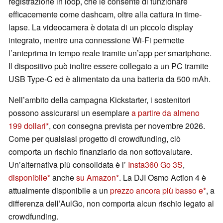
registrazione in loop, che le consente di funzionare
efficacemente come dashcam, oltre alla cattura in time-
lapse. La videocamera è dotata di un piccolo display
integrato, mentre una connessione Wi-Fi permette
l’anteprima in tempo reale tramite un’app per smartphone.
Il dispositivo può inoltre essere collegato a un PC tramite
USB Type-C ed è alimentato da una batteria da 500 mAh.
Nell’ambito della campagna Kickstarter, i sostenitori
possono assicurarsi un esemplare
a partire da almeno
199 dollari
, con consegna prevista per novembre 2026.
Come per qualsiasi progetto di crowdfunding, ciò
comporta un rischio finanziario da non sottovalutare.
Un’alternativa più consolidata è l’
Insta360 Go 3S
,
disponibile
anche
su Amazon
. La DJI Osmo Action 4 è
attualmente disponibile a un
prezzo ancora più basso e
, a
differenza dell’AulGo, non comporta alcun rischio legato al
crowdfunding.