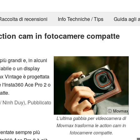
Raccolta di recensioni
Info Techniche / Tips
Guida agli a
action cam in fotocamere compatte
iù grandi e, in alcuni
iabile o un display
ax Vintage è progettata
e l'Insta360 Ace Pro 2 o
atte.
 Ninh Duy),
Pubblicato
ⓘ Movmax
L'ultima gabbia per videocamera di
Movmax trasforma le action cam in
iventate sempre più
fotocamere compatte.