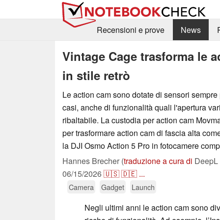
Recensioni e prove
News
Vintage Cage trasforma le 
in stile retrò
Le action cam sono dotate di sensori sempre p
casi, anche di funzionalità quali l'apertura var
ribaltabile. La custodia per action cam Movm
per trasformare action cam di fascia alta com
la DJI Osmo Action 5 Pro in fotocamere comp
Hannes Brecher (
traduzione a cura di
DeepL /
06/15/2026
🇺🇸
🇩🇪
...
Camera
Gadget
Launch
Negli ultimi anni le action cam sono d