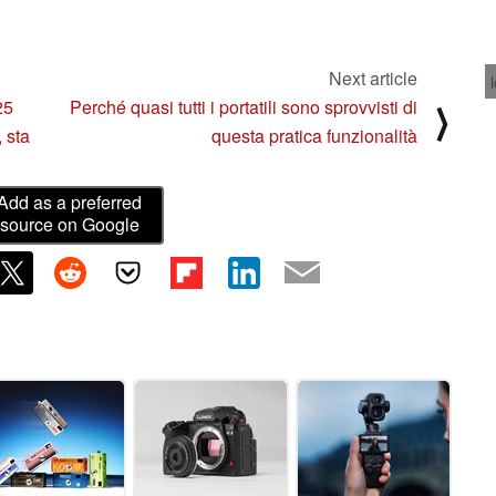
Next article
25
Perché quasi tutti i portatili sono sprovvisti di
⟩
 sta
questa pratica funzionalità
Add as a preferred
source on Google