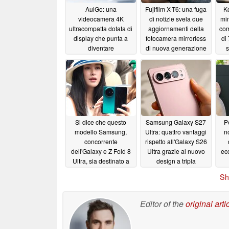
AulGo: una
Fujifilm X-T6: una fuga
K
videocamera 4K
di notizie svela due
mi
ultracompatta dotata di
aggiornamenti della
com
display che punta a
fotocamera mirrorless
di
diventare
di nuova generazione
s
un’alternativa
di Fuji
06/18/2026
economica all’Insta360
06/28/2026
Si dice che questo
Samsung Galaxy S27
P
modello Samsung,
Ultra: quattro vantaggi
n
concorrente
rispetto all'Galaxy S26
dell'Galaxy e Z Fold 8
Ultra grazie al nuovo
ec
Ultra, sia destinato a
design a tripla
diventare il perfetto
fotocamera
06/14/2026
Sh
sostituto del PC
06/15/2026
Editor of the
original arti