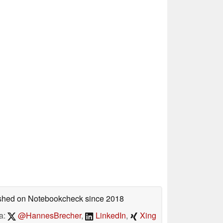
lished on Notebookcheck
since 2018
a:
@HannesBrecher
,
LinkedIn
,
Xing