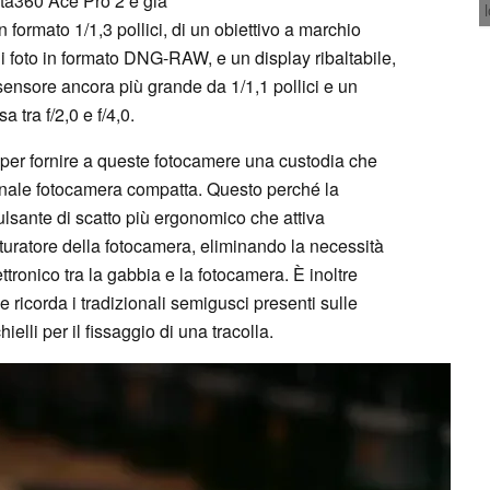
nsta360 Ace Pro 2 è già
formato 1/1,3 pollici, di un obiettivo a marchio
di foto in formato DNG-RAW, e un display ribaltabile,
ensore ancora più grande da 1/1,1 pollici e un
 tra f/2,0 e f/4,0.
er fornire a queste fotocamere una custodia che
nale fotocamera compatta. Questo perché la
lsante di scatto più ergonomico che attiva
uratore della fotocamera, eliminando la necessità
ttronico tra la gabbia e la fotocamera. È inoltre
e ricorda i tradizionali semigusci presenti sulle
ielli per il fissaggio di una tracolla.