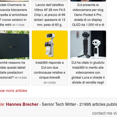
odak Charmera: la
Lancio dell’obiettivo
DJI presenta la
nuscola fotocamera
Viltrox AF 28 mm F4.5
videocamera per vlog
patta si arricchisce
Chip L al prezzo di 99
Osmo Pocket 4 Pro,
 7 nuove versioni in
dollari: spessore di 13
dotata di un display
tile retrò
mm, peso di 60 g,
OLED da 1.000 nit e di
06/17/2026
autofocus VCM
un nuovo obiettivo con
zoom 3x
06/17/2026
06/16/2026
erché nessuno ha
Insta360 risponde a
DJI ha citato in giudizio
otato questo tablet
DJI con due
Insta360 in merito alle
dalle prestazioni
controcause relative a
videocamere con
cezionali?
cinque brevetti
gimbal Luna e chiede il
06/14/2026
divieto di vendita negli
06/13/2026
Stati Uniti
06/12/2026
ow more articles
cle
:
Hannes Brecher
- Senior Tech Writer
- 21995 articles pub
contact me vi