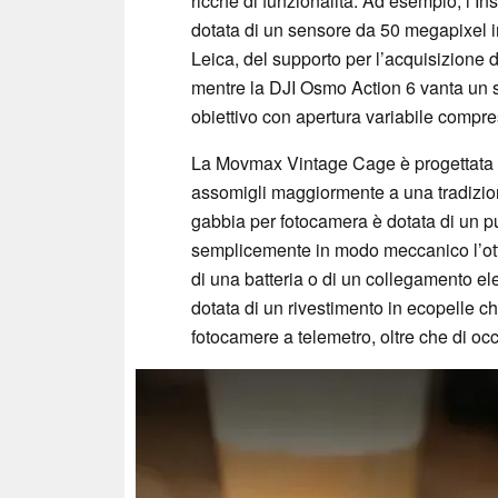
ricche di funzionalità. Ad esempio, l’I
dotata di un sensore da 50 megapixel in 
Leica, del supporto per l’acquisizione 
mentre la DJI Osmo Action 6 vanta un s
obiettivo con apertura variabile compresa
La Movmax Vintage Cage è progettata p
assomigli maggiormente a una tradizio
gabbia per fotocamera è dotata di un pu
semplicemente in modo meccanico l’ott
di una batteria o di un collegamento ele
dotata di un rivestimento in ecopelle ch
fotocamere a telemetro, oltre che di occh