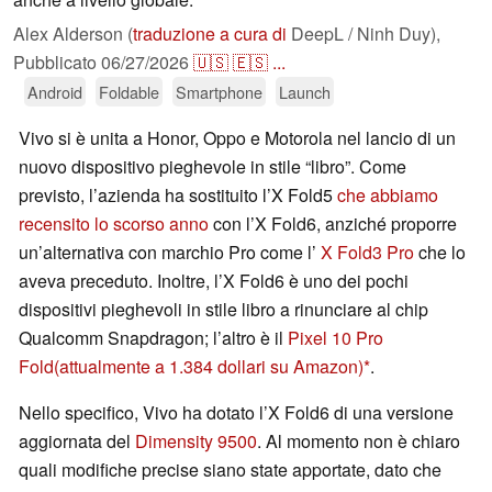
Alex Alderson (
traduzione a cura di
DeepL / Ninh Duy),
Pubblicato
06/27/2026
🇺🇸
🇪🇸
...
Android
Foldable
Smartphone
Launch
Vivo si è unita a Honor, Oppo e Motorola nel lancio di un
nuovo dispositivo pieghevole in stile “libro”. Come
previsto, l’azienda ha sostituito l’X Fold5
che abbiamo
recensito lo scorso anno
con l’X Fold6, anziché proporre
un’alternativa con marchio Pro come l’
X Fold3 Pro
che lo
aveva preceduto. Inoltre, l’X Fold6 è uno dei pochi
dispositivi pieghevoli in stile libro a rinunciare al chip
Qualcomm Snapdragon; l’altro è il
Pixel 10 Pro
Fold
(attualmente a 1.384 dollari su Amazon)
.
Nello specifico, Vivo ha dotato l’X Fold6 di una versione
aggiornata del
Dimensity 9500
. Al momento non è chiaro
quali modifiche precise siano state apportate, dato che