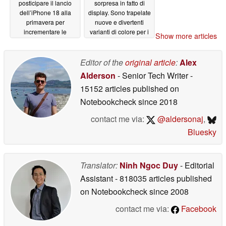
posticipare il lancio
sorpresa in fatto di
dell’iPhone 18 alla
display. Sono trapelate
primavera per
nuove e divertenti
incrementare le
varianti di colore per i
Show more articles
vendite dei modelli Pro
dispositivi pieghevoli
e Ultra
Samsung della serie "
06/24/2026
Galaxy " del 2026
Editor of the
original article
:
Alex
06/24/2026
Alderson
- Senior Tech Writer
-
15152 articles published on
Notebookcheck
since 2018
contact me via:
@aldersonaj
,
Bluesky
Translator:
Ninh Ngoc Duy
- Editorial
Assistant
- 818035 articles published
on Notebookcheck
since 2008
contact me via:
Facebook