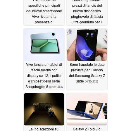
specifiche principali
prezzi di lancio del
del nuovo smartphone
nuovo dispositivo
Vivo rivelano la
pieghevole di fascia
presenza di
ultra-premium per il
fotocamere Zeiss, una
mercato britannico
batteria da 7.000 mAh
07/04/2026
e altro ancora
07/05/2026
Vivo lancia un tablet di
Sono trapelate le date
fascia media con
previste per il lancio
display da 12,1 pollici
del Samsung Galaxy Z
e chipset della serie
Slide
06/30/2026
Snapdragon 8
07/02/2026
Le indiscrezioni sul
Galaxy Z Fold 8 di