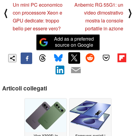
Un mini PC economico
Anbernic RG 55G1: un
⟨
⟩
con processore Xeon e
video dimostrativo
GPU dedicate: troppo
mostra la console
bello per essere vero?
portatile in azione
Add as a preferred
source on Google
Articoli collegati
Vivo X300E: le
Samsung: svelati i