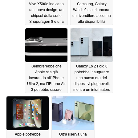
Vivo X500e indicano
Samsung, Galaxy
un nuovo design, un
Watch 9 e altri ancora:
chipset della serie
un rivenditore accenna
Snapdragon 8 e una
alla disponibilità
fotocamera ottimizzata
06/26/2026
da Zeiss
06/28/2026
Sembrerebbe che
Galaxy Lo Z Fold 8
Apple stia già
potrebbe inaugurare
lavorando all’iPhone
una nuova era dei
Ultra 2, ma l’iPhone Air
dispositivi pieghevoli,
3 potrebbe essere
mentre un informatore
dismesso
ne esalta il peso e la
06/25/2026
piega
06/25/2026
Apple potrebbe
Ultra riserva una