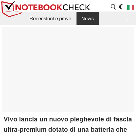
Recensioni e prove
News
...
Raccolta di recensioni
Info Techniche / Tips
Guida agli acquisti
Search
Contact
Vivo lancia un nuovo pieghevole di fascia
ultra-premium dotato di una batteria che