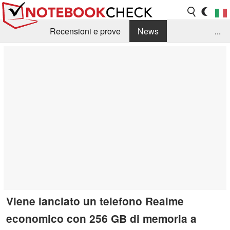
Recensioni e prove
News
...
Raccolta di recensioni
Info Techniche / Tips
Guida agli acquisti
Search
Contact
Viene lanciato un telefono Realme
economico con 256 GB di memoria a