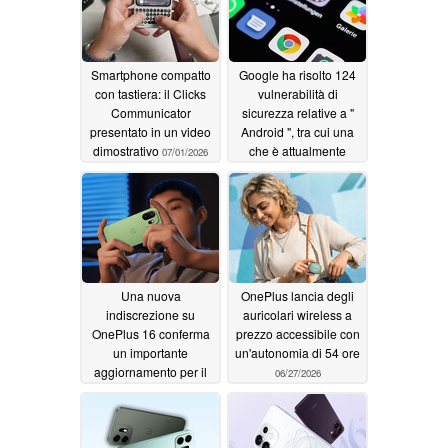
Smartphone compatto
Google ha risolto 124
con tastiera: il Clicks
vulnerabilità di
Communicator
sicurezza relative a "
presentato in un video
Android ", tra cui una
dimostrativo
che è attualmente
07/01/2026
oggetto di attacchi
06/29/2026
Una nuova
OnePlus lancia degli
indiscrezione su
auricolari wireless a
OnePlus 16 conferma
prezzo accessibile con
un importante
un'autonomia di 54 ore
aggiornamento per il
06/27/2026
prossimo modello di
punta
06/29/2026