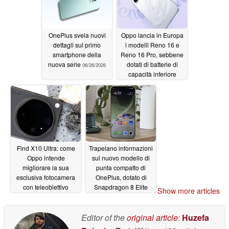
OnePlus svela nuovi
Oppo lancia in Europa
dettagli sul primo
i modelli Reno 16 e
smartphone della
Reno 16 Pro, sebbene
nuova serie
dotati di batterie di
06/26/2026
capacità inferiore
06/26/2026
Find X10 Ultra: come
Trapelano informazioni
Oppo intende
sul nuovo modello di
migliorare la sua
punta compatto di
esclusiva fotocamera
OnePlus, dotato di
con teleobiettivo
Snapdragon 8 Elite
Show more articles
Hasselblad 10x
Gen 6 e schermo da
6,3 pollici
06/24/2026
06/22/2026
Editor of the
original article
:
Huzefa