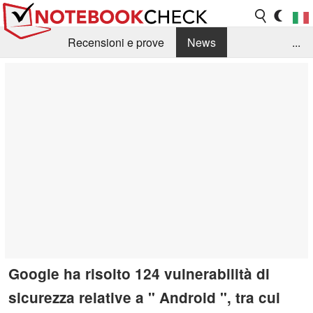
Recensioni e prove
News
...
Raccolta di recensioni
Info Techniche / Tips
Guida agli acquisti
Search
Contact
Google ha risolto 124 vulnerabilità di
sicurezza relative a " Android ", tra cui