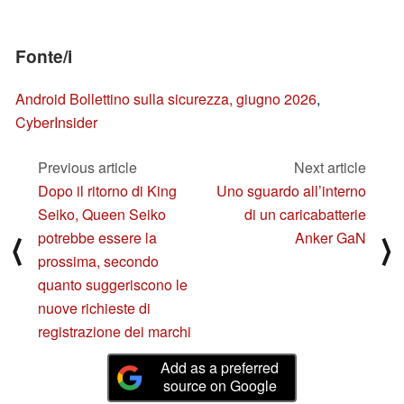
Fonte/i
Android Bollettino sulla sicurezza, giugno 2026
,
CyberInsider
Previous article
Next article
Dopo il ritorno di King
Uno sguardo all’interno
Seiko, Queen Seiko
di un caricabatterie
potrebbe essere la
Anker GaN
⟨
⟩
prossima, secondo
quanto suggeriscono le
nuove richieste di
registrazione dei marchi
Add as a preferred
source on Google