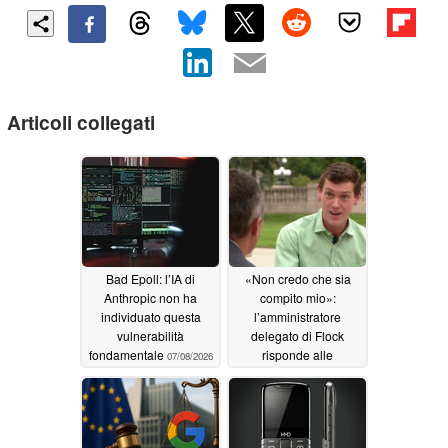
Articoli collegati
Bad Epoll: l’IA di
«Non credo che sia
Anthropic non ha
compito mio»:
individuato questa
l’amministratore
vulnerabilità
delegato di Flock
fondamentale
risponde alle
07/08/2026
preoccupazioni relative
all’uso improprio delle
telecamere
07/07/2026