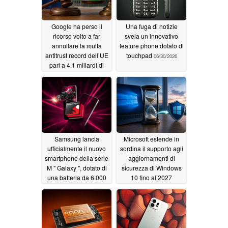
Google ha perso il
Una fuga di notizie
ricorso volto a far
svela un innovativo
annullare la multa
feature phone dotato di
antitrust record dell’UE
touchpad
06/30/2026
pari a 4,1 miliardi di
euro
07/04/2026
Samsung lancia
Microsoft estende in
ufficialmente il nuovo
sordina il supporto agli
smartphone della serie
aggiornamenti di
M " Galaxy ", dotato di
sicurezza di Windows
una batteria da 6.000
10 fino al 2027
mAh
06/29/2026
06/28/2026