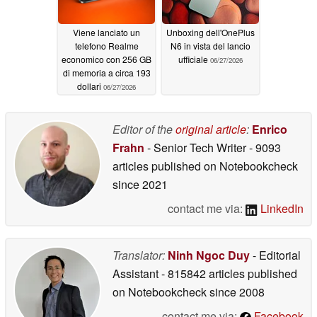
Viene lanciato un
Unboxing dell'OnePlus
telefono Realme
N6 in vista del lancio
economico con 256 GB
ufficiale
06/27/2026
di memoria a circa 193
dollari
06/27/2026
Editor of the
original article
:
Enrico
Frahn
- Senior Tech Writer
- 9093
articles published on Notebookcheck
since 2021
contact me via:
LinkedIn
Translator:
Ninh Ngoc Duy
- Editorial
Assistant
- 815842 articles published
on Notebookcheck
since 2008
contact me via:
Facebook