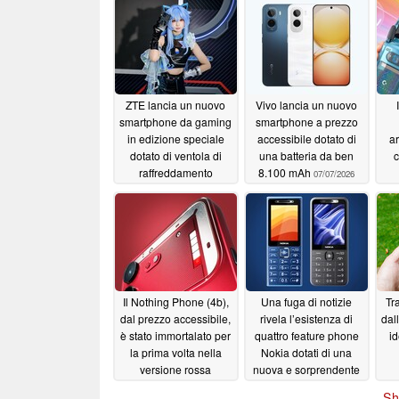
ZTE lancia un nuovo
Vivo lancia un nuovo
smartphone da gaming
smartphone a prezzo
in edizione speciale
accessibile dotato di
ar
dotato di ventola di
una batteria da ben
c
raffreddamento
8.100 mAh
07/07/2026
integrata
Co
07/13/2026
80
v
Il Nothing Phone (4b),
Una fuga di notizie
Tra
dal prezzo accessibile,
rivela l’esistenza di
dal
è stato immortalato per
quattro feature phone
id
la prima volta nella
Nokia dotati di una
versione rossa
nuova e sorprendente
funzionalità
07/02/2026
07/01/2026
Sh