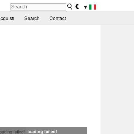
▼
cquisti
Search
Contact
loading failed!
loading failed!