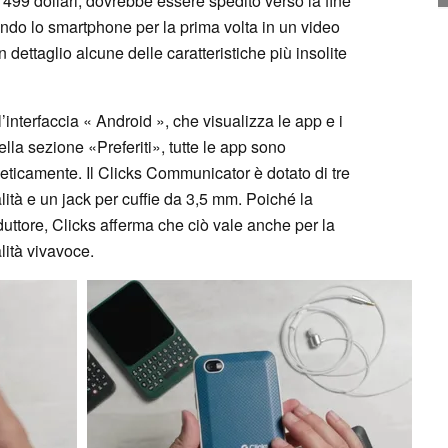
499 dollari, dovrebbe essere spedito verso la fine
tando lo smartphone per la prima volta in un video
n dettaglio alcune delle caratteristiche più insolite
l’interfaccia « Android », che visualizza le app e i
ella sezione «Preferiti», tutte le app sono
beticamente. Il Clicks Communicator è dotato di tre
alità e un jack per cuffie da 3,5 mm. Poiché la
duttore, Clicks afferma che ciò vale anche per la
lità vivavoce.