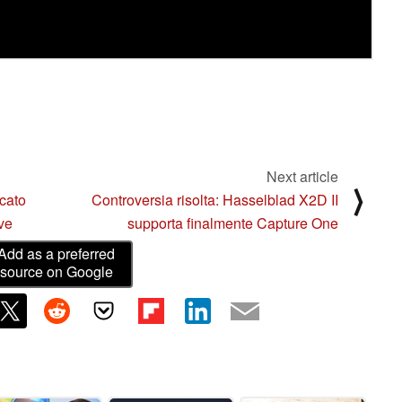
Next article
⟩
ncato
Controversia risolta: Hasselblad X2D II
ve
supporta finalmente Capture One
Add as a preferred
source on Google