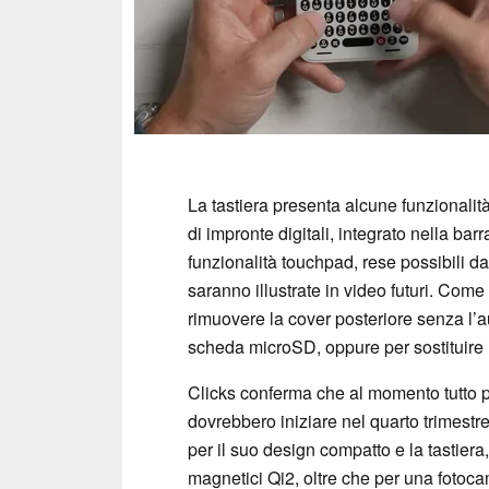
La tastiera presenta alcune funzionalit
di impronte digitali, integrato nella barr
funzionalità touchpad, rese possibili dal
saranno illustrate in video futuri. Com
rimuovere la cover posteriore senza l’a
scheda microSD, oppure per sostituire l
Clicks conferma che al momento tutto p
dovrebbero iniziare nel quarto trimest
per il suo design compatto e la tastiera
magnetici Qi2, oltre che per una fotoc