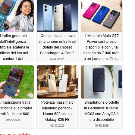
Il trailer generato
iQoo lancia un nuovo
Il Motorola Moto G77
dall’intelligenza
smartphone entry-level
Power sarà presto
tificiale scatena le
dotato del chipset
disponibile con una
ritiche dei fan nei
Snapdragon 4 Gen 2
batteria da 7.000 mAh
confronti del
e un jack per cuffie da
07/03/2026
mmodore Callback
3,5 mm
07/02/2026
20, proprio mentre
iene applicato un
taglio di prezzo
07/04/2026
 l’ispirazione tratta
Potenza massima o
Smartphone prodotto
l’iPhone e la propria
equilibrio perfetto?
in Germania: il Punkt.
entità - Honor 600
Honor 600 contro
MC03 con AphyOS è
Galaxy S25 FE
ora disponibile
06/30/2026
06/30/2026
06/30/2026
ow more articles