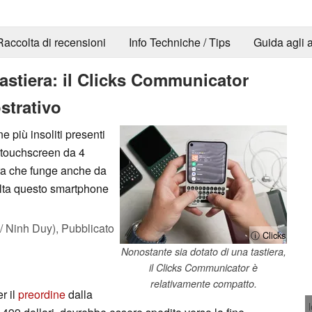
Raccolta di recensioni
Info Techniche / Tips
Guida agli a
stiera: il Clicks Communicator
strativo
 più insoliti presenti
n touchscreen da 4
era che funge anche da
olta questo smartphone
 Ninh Duy),
Pubblicato
ⓘ Clicks
Nonostante sia dotato di una tastiera,
il Clicks Communicator è
relativamente compatto.
r il
preordine
dalla