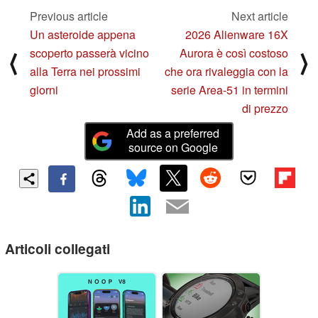
Previous article
Next article
Un asteroide appena
2026 Alienware 16X
scoperto passerà vicino
Aurora è così costoso
⟨
⟩
alla Terra nei prossimi
che ora rivaleggia con la
giorni
serie Area-51 in termini
di prezzo
Add as a preferred
source on Google
Articoli collegati