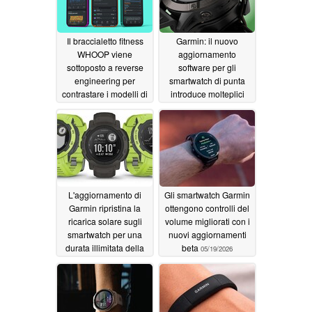
Il braccialetto fitness
Garmin: il nuovo
WHOOP viene
aggiornamento
sottoposto a reverse
software per gli
engineering per
smartwatch di punta
contrastare i modelli di
introduce molteplici
abbonamento
correzioni di bug e
07/30/2026
miglioramenti
05/20/2026
L'aggiornamento di
Gli smartwatch Garmin
Garmin ripristina la
ottengono controlli del
ricarica solare sugli
volume migliorati con i
smartwatch per una
nuovi aggiornamenti
durata illimitata della
beta
05/19/2026
batteria
05/19/2026