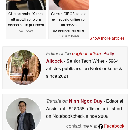
Gli smartwatch Xiaomi
Garmin CIRQA trapela
ultrasottili sono ora
nel negozio online con
disponibili in più Paesi
un prezzo
sorprendentemente
05/14/2026
alto
05/14/2026
Show more articles
Editor of the
original article
:
Polly
Allcock
- Senior Tech Writer
- 5964
articles published on Notebookcheck
since 2021
Translator:
Ninh Ngoc Duy
- Editorial
Assistant
- 818035 articles published
on Notebookcheck
since 2008
contact me via:
Facebook