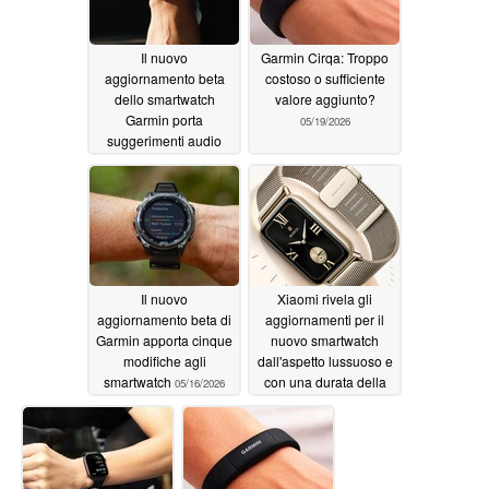
Il nuovo
Garmin Cirqa: Troppo
aggiornamento beta
costoso o sufficiente
dello smartwatch
valore aggiunto?
Garmin porta
05/19/2026
suggerimenti audio
migliorati
05/19/2026
Il nuovo
Xiaomi rivela gli
aggiornamento beta di
aggiornamenti per il
Garmin apporta cinque
nuovo smartwatch
modifiche agli
dall'aspetto lussuoso e
smartwatch
con una durata della
05/16/2026
batteria di 21 giorni
05/16/2026