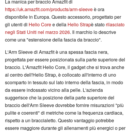
La manica per braccio Amazfit di
https://uk.amazfit.com/products/arm-sleeve
è ora
disponibile in Europa. Questo accessorio, progettato per
gli utenti di
Helio Core
e della
Helio Strap
è stato
rilasciato
negli Stati Uniti nel marzo 2026
. Il marchio lo descrive
come una "estensione della fascia da braccio".
L'Arm Sleeve di Amazfit è una spessa fascia nera,
progettata per essere posizionata sulla parte superiore del
braccio. L'Amazfit Helio Core, il gadget che si trova anche
al centro dell'Helio Strap, è collocato all'interno di uno
scomparto in tessuto sul lato interno della fascia, in modo
da essere indossato vicino alla pelle. L'azienda
suggerisce che la posizione della parte superiore del
braccio dell'Arm Sleeve dovrebbe fornire misurazioni "più
pulite e coerenti" di metriche come la frequenza cardiaca,
rispetto a un braccialetto. Questo vantaggio potrebbe
essere maggiore durante gli allenamenti più energici o per