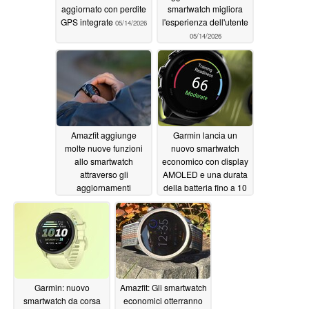
aggiornato con perdite
smartwatch migliora
GPS integrate
l'esperienza dell'utente
05/14/2026
05/14/2026
Amazfit aggiunge
Garmin lancia un
molte nuove funzioni
nuovo smartwatch
allo smartwatch
economico con display
attraverso gli
AMOLED e una durata
aggiornamenti
della batteria fino a 10
giorni
05/13/2026
05/12/2026
Garmin: nuovo
Amazfit: Gli smartwatch
smartwatch da corsa
economici otterranno