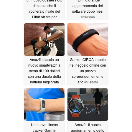
dimostra che il
aggiornamento del
vociferato rivale del
software dopo mesi
Fitbit Air sta per
05/26/2026
arrivare
05/28/2026
Amazfit rilascia un
Garmin CIRQA trapela
nuovo smartwatch a
nel negozio online con
meno di 100 dollari
un prezzo
con una durata della
sorprendentemente
batteria migliorata
alto
05/14/2026
05/20/2026
Un nuovo fitness
Amazfit: Il nuovo
tracker Garmin
aggiornamento dello