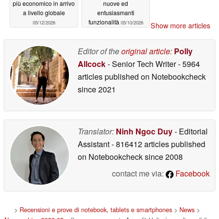
più economico in arrivo
nuove ed
a livello globale
entusiasmanti
funzionalità
05/12/2026
05/10/2026
Show more articles
Editor of the
original article
:
Polly
Allcock
- Senior Tech Writer
- 5964
articles published on Notebookcheck
since 2021
Translator:
Ninh Ngoc Duy
- Editorial
Assistant
- 816412 articles published
on Notebookcheck
since 2008
contact me via:
Facebook
>
Recensioni e prove di notebook, tablets e smartphones
>
News
>