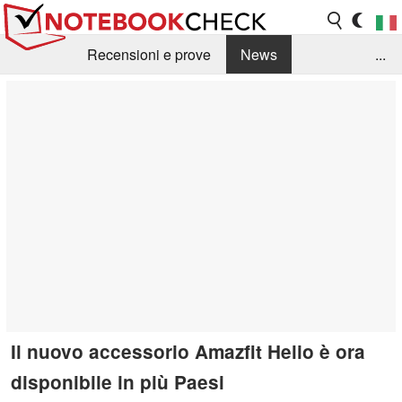
Recensioni e prove
News
...
Raccolta di recensioni
Info Techniche / Tips
Guida agli acquisti
Search
Contact
Il nuovo accessorio Amazfit Helio è ora
disponibile in più Paesi