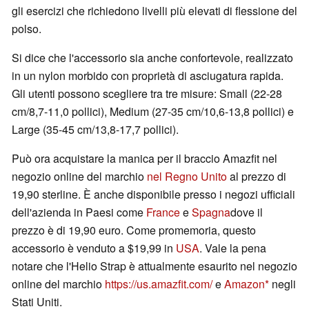
gli esercizi che richiedono livelli più elevati di flessione del
polso.
Si dice che l'accessorio sia anche confortevole, realizzato
in un nylon morbido con proprietà di asciugatura rapida.
Gli utenti possono scegliere tra tre misure: Small (22-28
cm/8,7-11,0 pollici), Medium (27-35 cm/10,6-13,8 pollici) e
Large (35-45 cm/13,8-17,7 pollici).
Può ora acquistare la manica per il braccio Amazfit nel
negozio online del marchio
nel Regno Unito
al prezzo di
19,90 sterline. È anche disponibile presso i negozi ufficiali
dell'azienda in Paesi come
France
e
Spagna
dove il
prezzo è di 19,90 euro. Come promemoria, questo
accessorio è venduto a $19,99 in
USA
. Vale la pena
notare che l'Helio Strap è attualmente esaurito nel negozio
online del marchio
https://us.amazfit.com/
e
Amazon
negli
Stati Uniti.