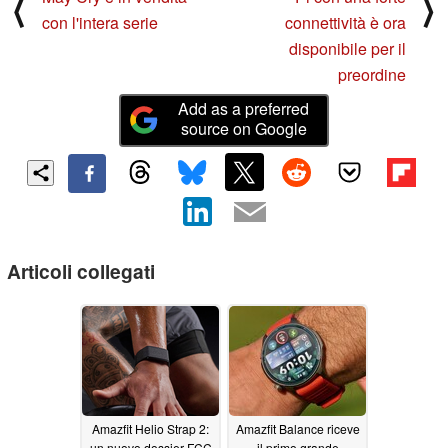
⟨
⟩
con l'intera serie
connettività è ora
disponibile per il
preordine
Add as a preferred
source on Google
Articoli collegati
Amazfit Helio Strap 2:
Amazfit Balance riceve
un nuovo dossier FCC
il primo grande