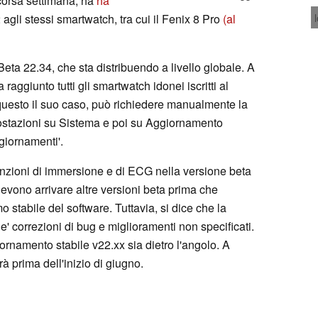
scorsa settimana, ha
ha
agli stessi smartwatch, tra cui il Fenix 8 Pro
(al
Beta 22.34, che sta distribuendo a livello globale. A
aggiunto tutti gli smartwatch idonei iscritti al
esto il suo caso, può richiedere manualmente la
ostazioni su Sistema e poi su Aggiornamento
giornamenti'.
funzioni di immersione e di ECG nella versione beta
devono arrivare altre versioni beta prima che
 stabile del software. Tuttavia, si dice che la
' correzioni di bug e miglioramenti non specificati.
ornamento stabile v22.xx sia dietro l'angolo. A
à prima dell'inizio di giugno.