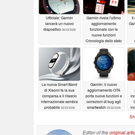
Ufficiale: Garmin
Garmin rivela l'ultimo
Il
lancerà un nuovo
aggiornamento
Gar
dispositivo
funzionale con le
06/03/2026
nuove funzioni
Cronologia dello stato
di salute e Modalità di
recupero
06/03/2026
La nuova Smart Band
Garmin: il nuovo
di Xiaomi fa la sua
aggiornamento OTA
comparsa e il rilascio
porta nuove funzioni e
in
internazionale sembra
correzioni di bug agli
C
probabile
smartwatch
in
05/23/2026
05/22/2026
gl
Sh
Editor of the
original arti