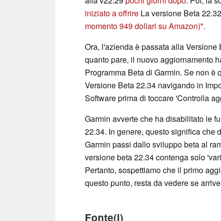
alla v22.29
pochi giorni dopo
. Poi, la 
iniziato a offrire
La versione Beta 22.32 
momento 949 dollari su Amazon)
.
Ora, l'azienda è passata alla Versione 
quanto pare, il nuovo aggiornamento ha r
Programma Beta di Garmin. Se non è qu
Versione Beta 22.34 navigando in Imp
Software prima di toccare 'Controlla ag
Garmin avverte che ha disabilitato le 
22.34. In genere, questo significa che 
Garmin passi dallo sviluppo beta al ramo
versione beta 22.34 contenga solo 'varie
Pertanto, sospettiamo che il primo aggi
questo punto, resta da vedere se arriver
Fonte(i)