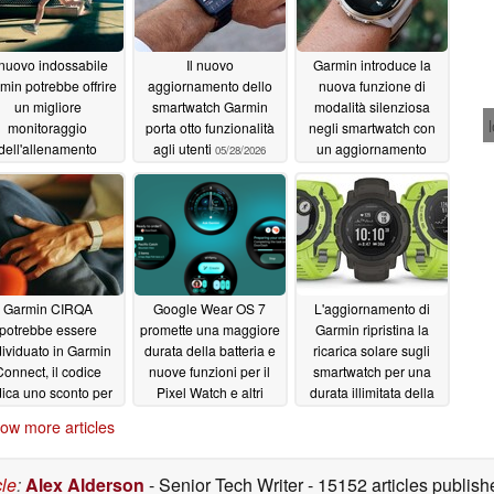
 nuovo indossabile
Il nuovo
Garmin introduce la
min potrebbe offrire
aggiornamento dello
nuova funzione di
un migliore
smartwatch Garmin
modalità silenziosa
monitoraggio
porta otto funzionalità
negli smartwatch con
dell'allenamento
agli utenti
un aggiornamento
05/28/2026
06/02/2026
05/27/2026
Garmin CIRQA
Google Wear OS 7
L'aggiornamento di
potrebbe essere
promette una maggiore
Garmin ripristina la
dividuato in Garmin
durata della batteria e
ricarica solare sugli
onnect, il codice
nuove funzioni per il
smartwatch per una
dica uno sconto per
Pixel Watch e altri
durata illimitata della
i abbonati
dispositivi
batteria
05/21/2026
05/20/2026
05/19/2026
ow more articles
cle
:
Alex Alderson
- Senior Tech Writer
- 15152 articles publi