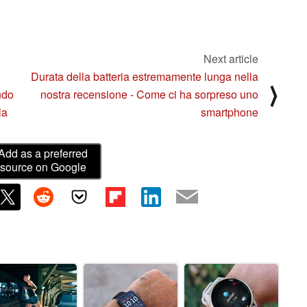
Next article
Durata della batteria estremamente lunga nella
⟩
ndo
nostra recensione - Come ci ha sorpreso uno
la
smartphone
Add as a preferred
source on Google