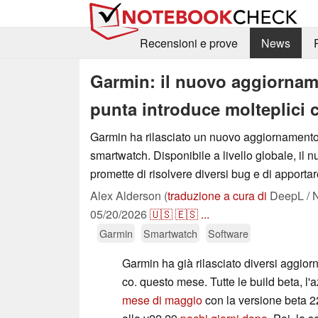
Recensioni e prove
News
Garmin: il nuovo aggiornam
punta introduce molteplici 
Garmin ha rilasciato un nuovo aggiornamento 
smartwatch. Disponibile a livello globale, il
promette di risolvere diversi bug e di apportar
Alex Alderson (
traduzione a cura di
DeepL / N
05/20/2026
🇺🇸
🇪🇸
...
Garmin
Smartwatch
Software
Garmin ha già rilasciato diversi aggiorn
co. questo mese. Tutte le build beta, l
mese di maggio
con la versione beta 2