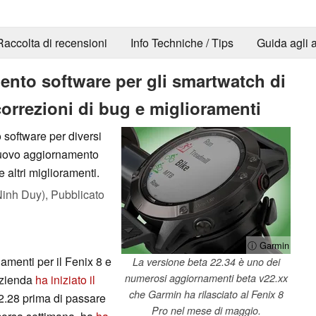
Raccolta di recensioni
Info Techniche / Tips
Guida agli a
ento software per gli smartwatch di
correzioni di bug e miglioramenti
software per diversi
 nuovo aggiornamento
e altri miglioramenti.
inh Duy),
Pubblicato
ⓘ Garmin
amenti per il Fenix 8 e
La versione beta 22.34 è uno dei
numerosi aggiornamenti beta v22.xx
'azienda
ha iniziato il
che Garmin ha rilasciato al Fenix 8
2.28 prima di passare
Pro nel mese di maggio.