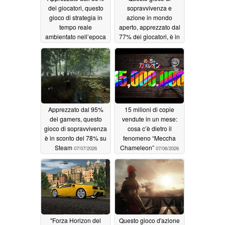
dei giocatori, questo
sopravvivenza e
gioco di strategia in
azione in mondo
tempo reale
aperto, apprezzato dal
ambientato nell’epoca
77% dei giocatori, è in
vichinga è in sconto
sconto del 60% su
del 72% su Steam
Steam
07/08/2026
07/11/2026
Apprezzato dal 95%
15 milioni di copie
dei gamers, questo
vendute in un mese:
gioco di sopravvivenza
cosa c’è dietro il
è in sconto del 78% su
fenomeno “Meccha
Steam
Chameleon”
07/07/2026
07/06/2026
"Forza Horizon del
Questo gioco d'azione