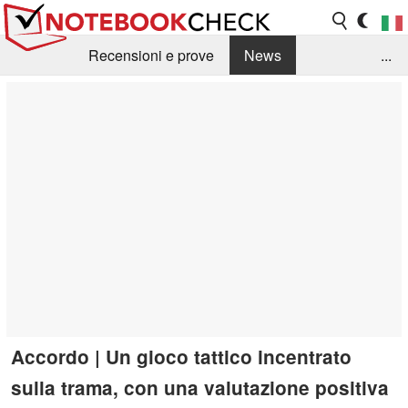
Recensioni e prove
News
...
Raccolta di recensioni
Info Techniche / Tips
Guida agli acquisti
Search
Contact
Accordo | Un gioco tattico incentrato
sulla trama, con una valutazione positiva