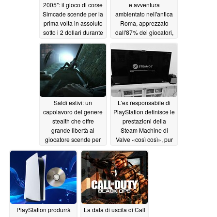
2005": il gioco di corse
e avventura
Simcade scende per la
ambientato nell'antica
prima volta in assoluto
Roma, apprezzato
sotto i 2 dollari durante
dall'87% dei giocatori,
i saldi estivi di Steam
è in sconto del 65% su
Steam
07/06/2026
07/05/2026
Saldi estivi: un
L'ex responsabile di
capolavoro del genere
PlayStation definisce le
stealth che offre
prestazioni della
grande libertà al
Steam Machine di
giocatore scende per
Valve «così così», pur
la prima volta sotto i 2
elogiandone
dollari
l'esperienza simile a
07/05/2026
quella di una console
07/04/2026
PlayStation produrrà
La data di uscita di Call