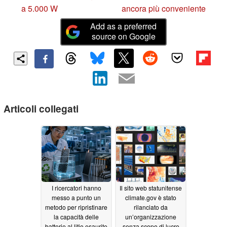
a 5.000 W
ancora più conveniente
Add as a preferred
source on Google
Articoli collegati
I ricercatori hanno
Il sito web statunitense
messo a punto un
climate.gov è stato
metodo per ripristinare
rilanciato da
la capacità delle
un’organizzazione
batterie al litio esaurite
senza scopo di lucro