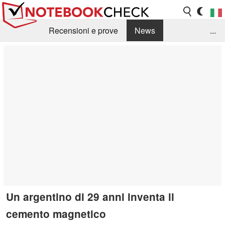
Recensioni e prove
News
...
Raccolta di recensioni
Info Techniche / Tips
Guida agli acquisti
Search
Contact
Un argentino di 29 anni inventa il
cemento magnetico