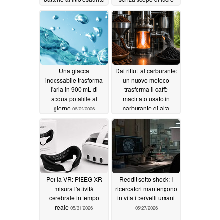
fino a quasi il 100%
dopo che
l’amministrazione
06/28/2026
Trump lo aveva messo
fuori servizio
06/24/2026
Una giacca
Dai rifiuti al carburante:
indossabile trasforma
un nuovo metodo
l'aria in 900 mL di
trasforma il caffè
acqua potabile al
macinato usato in
giorno
carburante di alta
06/22/2026
qualità in 90 secondi
06/22/2026
Per la VR: PiEEG XR
Reddit sotto shock: I
misura l'attività
ricercatori mantengono
cerebrale in tempo
in vita i cervelli umani
reale
05/31/2026
05/27/2026