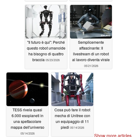
"Il futuro è qui": Perché
Semplicemente
questo robot umanoide
affascinante: Il
ha bisogno di quattro
livestream di un robot
braccia
al lavoro diventa virale
05/23/2026
05/21/2026
TESS rivela quasi
Cosa può fare il robot
6.000 esopianeti in
mecha di Unitree con
una spettacolare
un equipaggio di 11
mappa dell'universo
piedi
05/14/2026
05/14/2026
Show more articles