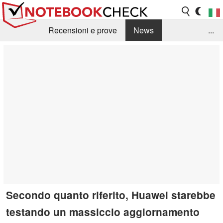
Recensioni e prove
News
...
Raccolta di recensioni
Info Techniche / Tips
Guida agli acquisti
Search
Contact
Secondo quanto riferito, Huawei starebbe
testando un massiccio aggiornamento