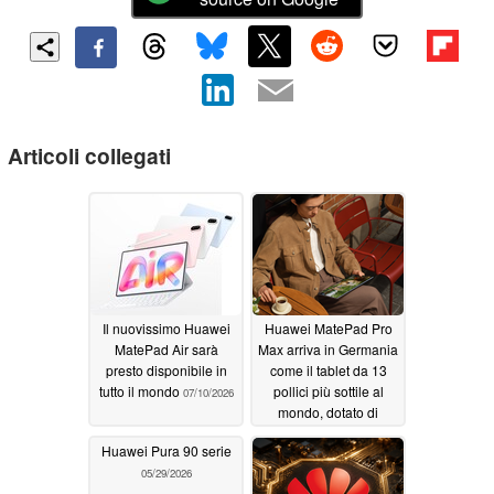
Articoli collegati
Il nuovissimo Huawei
Huawei MatePad Pro
MatePad Air sarà
Max arriva in Germania
presto disponibile in
come il tablet da 13
tutto il mondo
pollici più sottile al
07/10/2026
mondo, dotato di
display OLED 3K a 144
Huawei Pura 90 serie
Hz
06/30/2026
05/29/2026