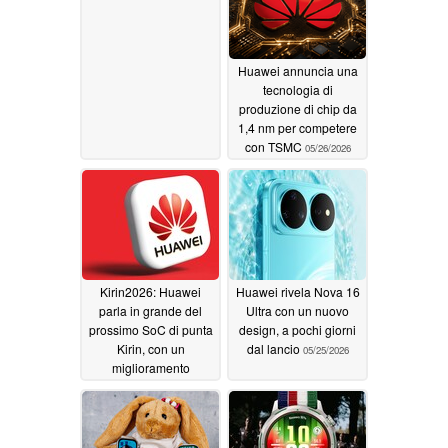
Huawei annuncia una
tecnologia di
produzione di chip da
1,4 nm per competere
con TSMC
05/26/2026
Kirin2026: Huawei
Huawei rivela Nova 16
parla in grande del
Ultra con un nuovo
prossimo SoC di punta
design, a pochi giorni
Kirin, con un
dal lancio
05/25/2026
miglioramento
dell'efficienza
energetica del 41%
05/25/2026