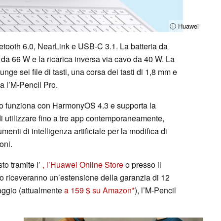
ⓘ Huawei
etooth 6.0, NearLink e USB-C 3.1. La batteria da
 da 66 W e la ricarica inversa via cavo da 40 W. La
ge sei file di tasti, una corsa dei tasti di 1,8 mm e
ca l’M-Pencil Pro.
tivo funziona con HarmonyOS 4.3 e supporta la
di utilizzare fino a tre app contemporaneamente,
menti di intelligenza artificiale per la modifica di
oni.
to tramite l’
, l’Huawei Online Store
o presso il
glio riceveranno un’estensione della garanzia di 12
aggio (attualmente
a 159 $ su Amazon
), l’M-Pencil