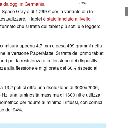
mm.
ta da oggi in Germania
o Space Gray e di 1.299 € per la variante blu in
stualizzare, il tablet
è stato lanciato a livello
rmato che si tratta del tablet più sottile e leggero
 Max misura appena 4,7 mm e pesa 499 grammi nella
ella versione PaperMatte. Si tratta del primo tablet
nd per la resistenza alla flessione dei dispositivi
nza alla flessione è migliorata del 60% rispetto al
a 13,2 pollici offre una risoluzione di 3000×2000,
Hz, una luminosità massima di 1600 nit e utilizza
ometrico per ridurre al minimo i riflessi, con cornici
po del 94%.