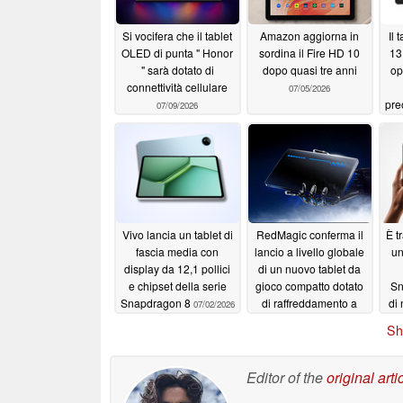
Si vocifera che il tablet
Amazon aggiorna in
Il 
OLED di punta " Honor
sordina il Fire HD 10
13
" sarà dotato di
dopo quasi tre anni
op
connettività cellulare
07/05/2026
pre
07/09/2026
Vivo lancia un tablet di
RedMagic conferma il
È t
fascia media con
lancio a livello globale
un
display da 12,1 pollici
di un nuovo tablet da
e chipset della serie
gioco compatto dotato
Sn
Snapdragon 8
di raffreddamento a
di
07/02/2026
liquido e display OLED
Sh
a 185 Hz
06/30/2026
Editor of the
original arti