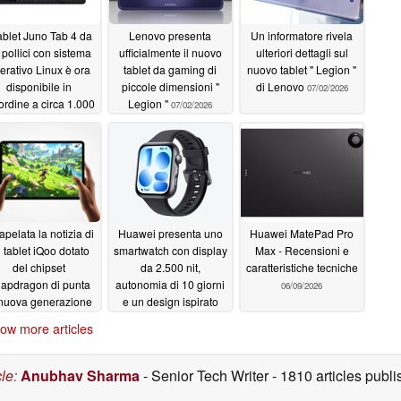
tablet Juno Tab 4 da
Lenovo presenta
Un informatore rivela
 pollici con sistema
ufficialmente il nuovo
ulteriori dettagli sul
erativo Linux è ora
tablet da gaming di
nuovo tablet " Legion "
disponibile in
piccole dimensioni "
di Lenovo
07/02/2026
ordine a circa 1.000
Legion "
07/02/2026
dollari
07/04/2026
rapelata la notizia di
Huawei presenta uno
Huawei MatePad Pro
 tablet iQoo dotato
smartwatch con display
Max - Recensioni e
del chipset
da 2.500 nit,
caratteristiche tecniche
apdragon di punta
autonomia di 10 giorni
06/09/2026
 nuova generazione
e un design ispirato
all'orologio " Apple "
06/30/2026
ow more articles
06/24/2026
cle
:
Anubhav Sharma
- Senior Tech Writer
- 1810 articles pub