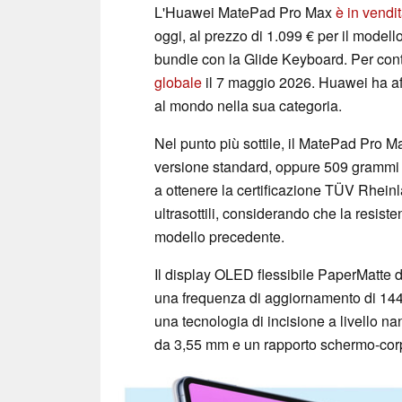
L'Huawei MatePad Pro Max
è in vendi
oggi, al prezzo di 1.099 € per il modell
bundle con la Glide Keyboard. Per conte
globale
il 7 maggio 2026. Huawei ha affe
al mondo nella sua categoria.
Nel punto più sottile, il MatePad Pro
versione standard, oppure 509 grammi n
a ottenere la certificazione TÜV Rheinla
ultrasottili, considerando che la resiste
modello precedente.
Il display OLED flessibile PaperMatte d
una frequenza di aggiornamento di 144 
una tecnologia di incisione a livello nan
da 3,55 mm e un rapporto schermo-cor