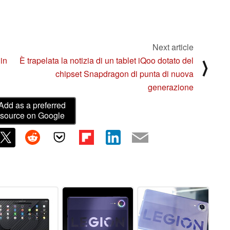
Next article
in
È trapelata la notizia di un tablet iQoo dotato del
⟩
chipset Snapdragon di punta di nuova
generazione
Add as a preferred
source on Google