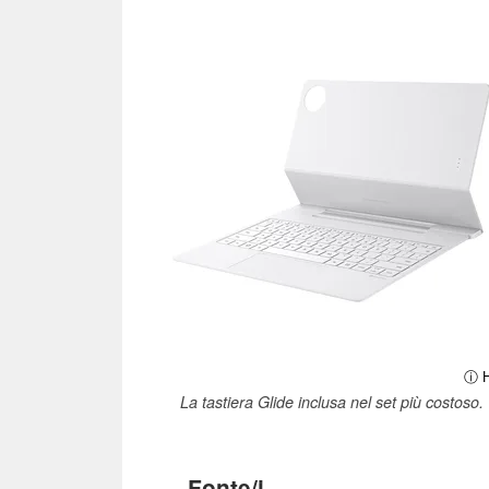
ⓘ H
La tastiera Glide inclusa nel set più costoso.
Fonte/i