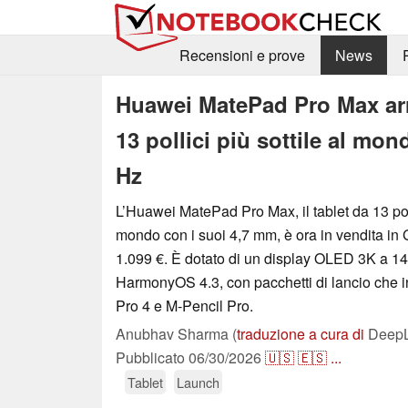
Recensioni e prove
News
Huawei MatePad Pro Max arr
13 pollici più sottile al mo
Hz
L’Huawei MatePad Pro Max, il tablet da 13 polli
mondo con i suoi 4,7 mm, è ora in vendita in 
1.099 €. È dotato di un display OLED 3K a 14
HarmonyOS 4.3, con pacchetti di lancio che
Pro 4 e M-Pencil Pro.
Anubhav Sharma (
traduzione a cura di
DeepL 
Pubblicato
06/30/2026
🇺🇸
🇪🇸
...
Tablet
Launch