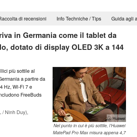
Raccolta di recensioni
Info Techniche / Tips
Guida agli a
iva in Germania come il tablet da
ndo, dotato di display OLED 3K a 144
ci più sottile al
Germania a partire da
4 Hz, Wi-Fi 7 e
 includono FreeBuds
/ Ninh Duy),
ⓘ Huawei
Nel punto in cui è più sottile, l’Huawei
MatePad Pro Max misura appena 4,7