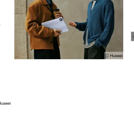
ⓘ Huawei
uawei