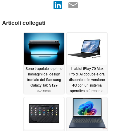
Articoli collegati
Sono trapelate le prime
Il tablet iPlay 70 Max
immagini del design
Pro di Alldocube è ora
frontale del Samsung
disponibile in versione
Galaxy Tab S12+
4G con un sistema
operativo più recente,
07/11/2026
ma con una ricarica più
lenta
07/06/2026