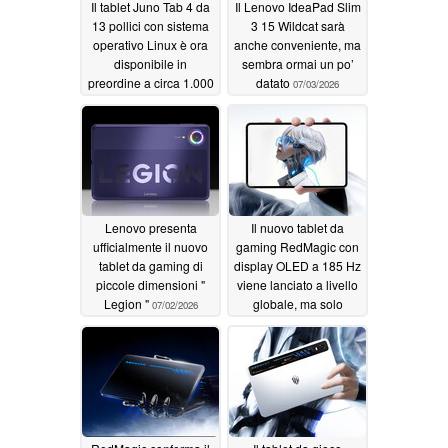
Il tablet Juno Tab 4 da
Il Lenovo IdeaPad Slim
13 pollici con sistema
3 15 Wildcat sarà
operativo Linux è ora
anche conveniente, ma
disponibile in
sembra ormai un po’
preordine a circa 1.000
datato
07/03/2026
dollari
07/04/2026
Lenovo presenta
Il nuovo tablet da
ufficialmente il nuovo
gaming RedMagic con
tablet da gaming di
display OLED a 185 Hz
piccole dimensioni "
viene lanciato a livello
Legion "
globale, ma solo
07/02/2026
tramite importazione
07/01/2026