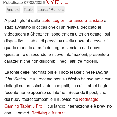
Pubblicato
07/02/2026
🇺🇸
🇩🇪
...
Android
Tablet
Leaks / Rumors
A pochi giorni dalla
tablet Legion non ancora lanciato
è
stato avvistato in occasione di un festival dedicato ai
videogiochi a Shenzhen, sono emersi ulteriori dettagli sul
dispositivo. Il tablet di prossima uscita dovrebbe essere il
quarto modello a marchio Legion lanciato da Lenovo
quest’anno e, secondo le nuove informazioni, presenterà
caratteristiche non disponibili negli altri tre modelli.
La fonte delle informazioni è il noto leaker cinese
Digital
Chat Station
, e un recente post su Weibo ha rivelato alcuni
dettagli sui prossimi tablet compatti, tra cui il tablet Legion
recentemente apparso su Internet. Secondo il post, uno
dei nuovi tablet compatti è il nuovissimo
RedMagic
Gaming Tablet 5 Pro
, il cui lancio internazionale è previsto
con il nome di
RedMagic Astra 2
.