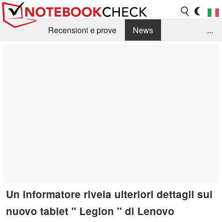
Recensioni e prove
News
...
Raccolta di recensioni
Info Techniche / Tips
Guida agli acquisti
Search
Contact
Un informatore rivela ulteriori dettagli sul
nuovo tablet " Legion " di Lenovo