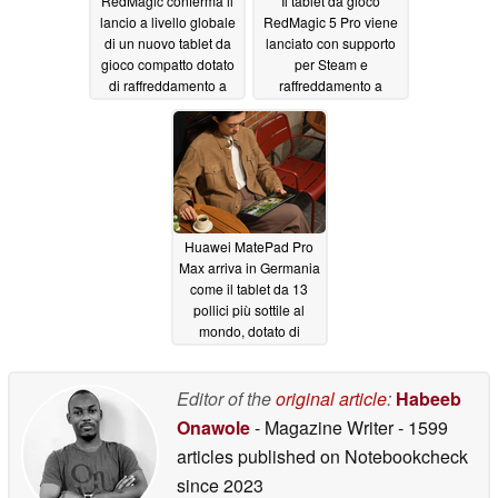
RedMagic conferma il
Il tablet da gioco
lancio a livello globale
RedMagic 5 Pro viene
di un nuovo tablet da
lanciato con supporto
gioco compatto dotato
per Steam e
di raffreddamento a
raffreddamento a
liquido e display OLED
liquido
06/30/2026
a 185 Hz
06/30/2026
Huawei MatePad Pro
Max arriva in Germania
come il tablet da 13
pollici più sottile al
mondo, dotato di
display OLED 3K a 144
Hz
06/30/2026
Editor of the
original article
:
Habeeb
Onawole
- Magazine Writer
- 1599
articles published on Notebookcheck
since 2023