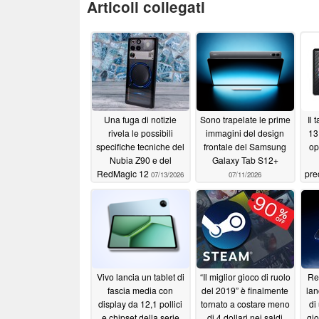
Articoli collegati
Una fuga di notizie
Sono trapelate le prime
Il 
rivela le possibili
immagini del design
13
specifiche tecniche del
frontale del Samsung
op
Nubia Z90 e del
Galaxy Tab S12+
RedMagic 12
pre
07/13/2026
07/11/2026
Vivo lancia un tablet di
“Il miglior gioco di ruolo
Re
fascia media con
del 2019” è finalmente
lan
display da 12,1 pollici
tornato a costare meno
di
e chipset della serie
di 4 dollari nei saldi
gi