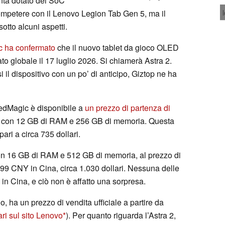
unta dotato del SoC
competere con il Lenovo Legion Tab Gen 5, ma il
otto alcuni aspetti.
 ha confermato
che il nuovo tablet da gioco OLED
to globale il 17 luglio 2026. Si chiamerà Astra 2.
 il dispositivo con un po’ di anticipo, Giztop ne ha
RedMagic è disponibile a
un prezzo di partenza di
one con 12 GB di RAM e 256 GB di memoria. Questa
ri a circa 735 dollari.
con 16 GB di RAM e 512 GB di memoria, al prezzo di
999 CNY in Cina, circa 1.030 dollari. Nessuna delle
n Cina, e ciò non è affatto una sorpresa.
 ha un prezzo di vendita ufficiale a partire da
ari sul sito Lenovo
). Per quanto riguarda l’Astra 2,