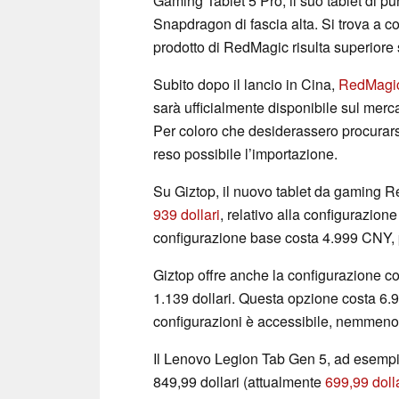
Gaming Tablet 5 Pro, il suo tablet di p
Snapdragon di fascia alta. Si trova a 
prodotto di RedMagic risulta superiore s
Subito dopo il lancio in Cina,
RedMagic
sarà ufficialmente disponibile sul merca
Per coloro che desiderassero procurarsi
reso possibile l’importazione.
Su Giztop, il nuovo tablet da gaming 
939 dollari
, relativo alla configurazi
configurazione base costa 4.999 CNY, pa
Giztop offre anche la configurazione 
1.139 dollari. Questa opzione costa 6.
configurazioni è accessibile, nemmeno i
Il Lenovo Legion Tab Gen 5, ad esempio,
849,99 dollari (attualmente
699,99 doll