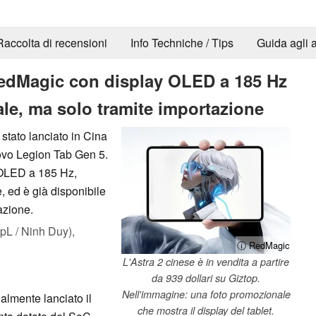
Raccolta di recensioni
Info Techniche / Tips
Guida agli a
RedMagic con display OLED a 185 Hz
bale, ma solo tramite importazione
stato lanciato in Cina
novo Legion Tab Gen 5.
y OLED a 185 Hz,
e, ed è già disponibile
azione.
L / Ninh Duy),
ⓘ RedMagic
L'Astra 2 cinese è in vendita a partire
da 939 dollari su Giztop.
Nell'immagine: una foto promozionale
almente lanciato il
che mostra il display del tablet.