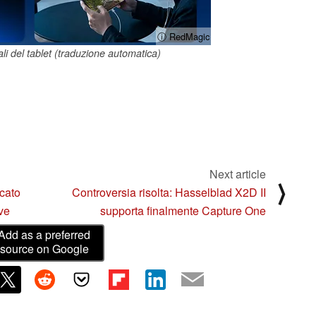
ⓘ RedMagic
ali del tablet (traduzione automatica)
Next article
⟩
ncato
Controversia risolta: Hasselblad X2D II
ve
supporta finalmente Capture One
Add as a preferred
source on Google