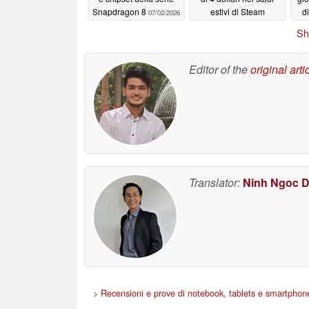
Snapdragon 8
estivi di Steam
d
07/02/2026
liq
07/01/2026
Sh
Editor of the
original arti
Translator:
Ninh Ngoc 
>
Recensioni e prove di notebook, tablets e smartphon