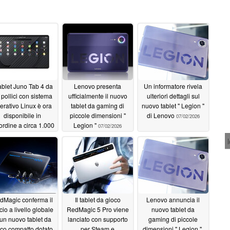
tablet Juno Tab 4 da
Lenovo presenta
Un informatore rivela
 pollici con sistema
ufficialmente il nuovo
ulteriori dettagli sul
erativo Linux è ora
tablet da gaming di
nuovo tablet " Legion "
disponibile in
piccole dimensioni "
di Lenovo
07/02/2026
ordine a circa 1.000
Legion "
07/02/2026
dollari
07/04/2026
dMagic conferma il
Il tablet da gioco
Lenovo annuncia il
cio a livello globale
RedMagic 5 Pro viene
nuovo tablet da
 un nuovo tablet da
lanciato con supporto
gaming di piccole
oco compatto dotato
per Steam e
dimensioni " Legion ",