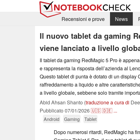
Recensioni e prove
News
Il nuovo tablet da gaming 
viene lanciato a livello glo
Il tablet da gaming RedMagic 5 Pro è appena 
e rappresenta la risposta dell’azienda al Le
Questo tablet di punta è dotato di un displa
raffreddamento a liquido e altre caratteristich
a livello globale, sebbene solo tramite import
Abid Ahsan Shanto (
traduzione a cura di
Deep
Pubblicato
07/01/2026
🇺🇸
🇩🇪
...
Android
Gaming
Tablet
Dopo numerosi ritardi, RedMagic ha fin