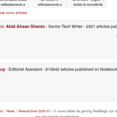
i raffreddamento a
raffreddamento a
dotato di connettività
uido e display OLED
liquido
5G
06/30/2026
06/30/2026
ow more articles
a 185 Hz
06/30/2026
cle
:
Abid Ahsan Shanto
- Senior Tech Writer
- 2921 articles p
Duy
- Editorial Assistant
- 815842 articles published on Notebo
es
>
News
>
Newsarchive 2026 07
> Il nuovo tablet da gaming RedMagic con di
ma solo tramite importazione