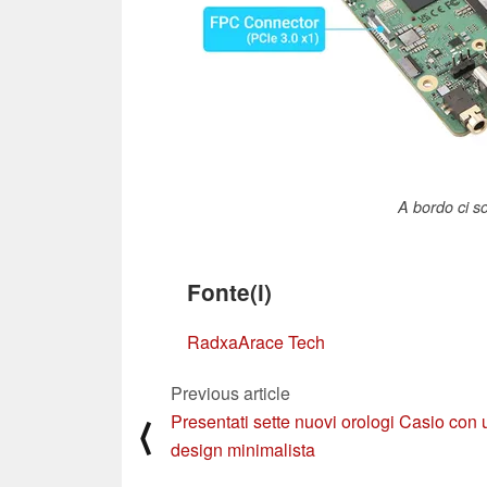
A bordo ci s
Fonte(i)
Radxa
Arace Tech
Previous article
Presentati sette nuovi orologi Casio con 
⟨
design minimalista