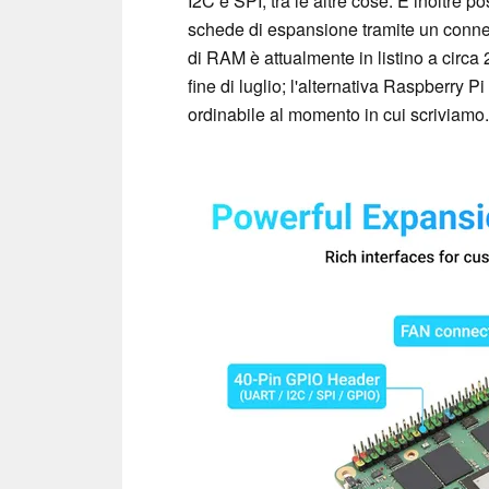
I2C e SPI, tra le altre cose. È inoltre 
schede di espansione tramite un conne
di RAM è attualmente in listino a circa 2
fine di luglio; l'alternativa Raspberry P
ordinabile al momento in cui scriviamo.