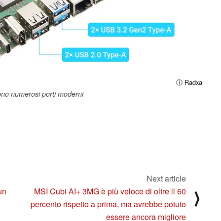
ⓘ Radxa
ono numerosi porti moderni
Next article
un
MSI Cubi AI+ 3MG è più veloce di oltre il 60
⟩
percento rispetto a prima, ma avrebbe potuto
essere ancora migliore