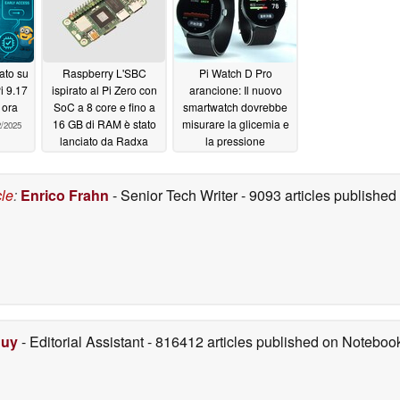
ato su
Raspberry L'SBC
Pi Watch D Pro
i 9.17
ispirato al Pi Zero con
arancione: Il nuovo
 ora
SoC a 8 core e fino a
smartwatch dovrebbe
16 GB di RAM è stato
misurare la glicemia e
2/2025
lanciato da Radxa
la pressione
sanguigna con la
08/28/2025
precisione di un
dispositivo medico
cle
:
Enrico Frahn
- Senior Tech Writer
- 9093 articles publishe
04/02/2024
Duy
- Editorial Assistant
- 816412 articles published on Notebo