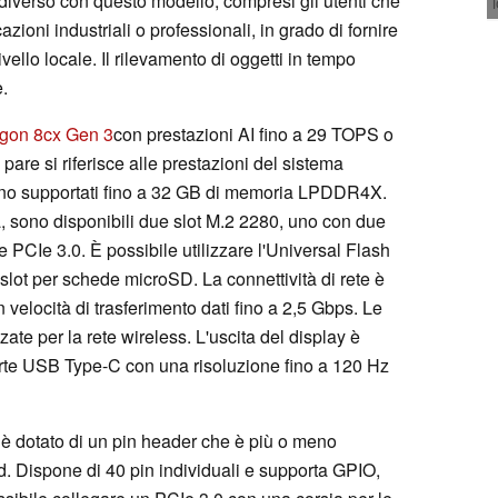
diverso con questo modello, compresi gli utenti che
ioni industriali o professionali, in grado di fornire
vello locale. Il rilevamento di oggetti in tempo
.
gon 8cx Gen 3
con prestazioni AI fino a 29 TOPS o
pare si riferisce alle prestazioni del sistema
no supportati fino a 32 GB di memoria LPDDR4X.
a, sono disponibili due slot M.2 2280, uno con due
 PCIe 3.0. È possibile utilizzare l'Universal Flash
lot per schede microSD. La connettività di rete è
 velocità di trasferimento dati fino a 2,5 Gbps. Le
te per la rete wireless. L'uscita del display è
rte USB Type-C con una risoluzione fino a 120 Hz
 è dotato di un pin header che è più o meno
d. Dispone di 40 pin individuali e supporta GPIO,