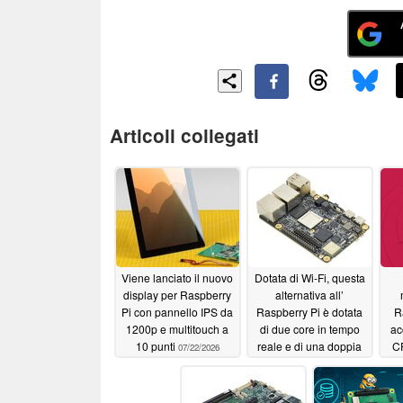
Articoli collegati
Viene lanciato il nuovo
Dotata di Wi-Fi, questa
display per Raspberry
alternativa all’
Pi con pannello IPS da
Raspberry Pi è dotata
R
1200p e multitouch a
di due core in tempo
ac
10 punti
reale e di una doppia
CP
07/22/2026
porta LAN Gigabit
fa
07/05/2026