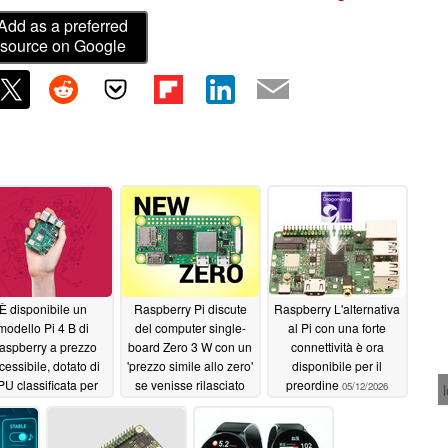
Add as a preferred
source on Google
È disponibile un
Raspberry Pi discute
Raspberry L'alternativa
modello Pi 4 B di
del computer single-
al Pi con una forte
aspberry a prezzo
board Zero 3 W con un
connettività è ora
cessibile, dotato di
'prezzo simile allo zero'
disponibile per il
U classificata per
se venisse rilasciato
preordine
05/12/2026
scia di prestazioni
oggi
05/28/2026
06/28/2026