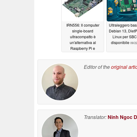
IRN556: Il computer
Ultraleggero bas
single-board
Debian 13, DietP
ultracompatto è
Linux per SBC
un'alternativa al
disponibile
09/2
Raspberry Pi e
supporta Windows
03/04/2026
Editor of the
original arti
Translator:
Ninh Ngoc 