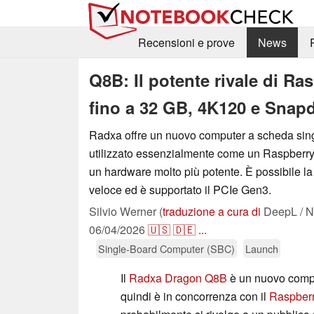
Recensioni e prove
News
Q8B: Il potente rivale di Ra
fino a 32 GB, 4K120 e Snap
Radxa offre un nuovo computer a scheda sin
utilizzato essenzialmente come un Raspberry 
un hardware molto più potente. È possibile la
veloce ed è supportato il PCIe Gen3.
Silvio Werner (
traduzione a cura di
DeepL / N
06/04/2026
🇺🇸
🇩🇪
...
Single-Board Computer (SBC)
Launch
Il
Radxa Dragon Q8B
è un nuovo compu
quindi è in concorrenza con il
Raspberr