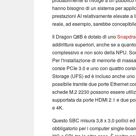
probabilmente si rivolge a un pubblico 
hanno bisogno di un sistema per applicaz
prestazioni AI relativamente elevate a li
reale, ad esempio, sarebbe concepibile
Il Dragon Q8B è dotato di uno
Snapdra
addirittura superiori, anche se a quanto 
complessivo e non solo della NPU. So
Per l'installazione di memorie di mass
corsie PCIe 3.0 e uno con quattro corsie
Storage (UFS) ed è incluso anche uno s
possibile tramite due porte Ethernet con
schede M.2 2230 possono essere utilizza
supportata da porte HDMI 2.1 e due po
e 4K.
Questo SBC misura 3,8 x 3,0 pollici ed
obbligatorio per i computer single-boar