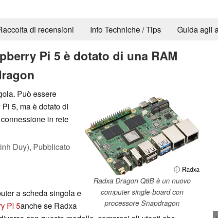
Raccolta di recensioni
Info Techniche / Tips
Guida agli a
spberry Pi 5 è dotato di una RAM
dragon
gola. Può essere
Pi 5, ma è dotato di
 connessione in rete
inh Duy),
Pubblicato
ⓘ Radxa
Radxa Dragon Q8B è un nuovo
computer single-board con
ter a scheda singola e
processore Snapdragon
y Pi 5
anche se Radxa