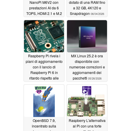
NanoPi M6V2 con
dotato di una RAM fino
prestazioni AI da 6
a 32 GB, 4K120 e
TOPS, HDMI 2.1 e M.2
Snapdragon
06/04/2026
06/14/2026
Raspberry Pi rivela i
MX Linux 25.2 è ora
piani di aggiornamento
disponibile con
con il lancio di
numerose correzioni e
Raspberry Pi 6 in
aggiornamenti dei
ritardo rispetto alle
pacchetti
05/26/2026
previsioni
05/27/2026
OpenBSD 7.9,
Raspberry L'alternativa
incentrato sulla
al Pi con una forte