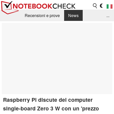
Recensioni e prove
News
...
Raccolta di recensioni
Info Techniche / Tips
Guida agli acquisti
Search
Contact
Raspberry Pi discute del computer
single-board Zero 3 W con un 'prezzo