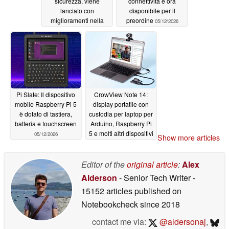
sicurezza, viene
connettività è ora
lanciato con
disponibile per il
miglioramenti nella
preordine
05/12/2026
pianificazione e altro
ancora
05/20/2026
Pi Slate: Il dispositivo
CrowView Note 14:
mobile Raspberry Pi 5
display portatile con
è dotato di tastiera,
custodia per laptop per
batteria e touchscreen
Arduino, Raspberry Pi
5 e molti altri dispositivi
05/12/2026
Show more articles
05/10/2026
Editor of the
original article
:
Alex
Alderson
- Senior Tech Writer
-
15152 articles published on
Notebookcheck
since 2018
contact me via:
@aldersonaj
,