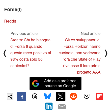
Fonte(i)
Reddit
Previous article
Next article
Steam: Chi ha bisogno
Gli ex sviluppatori di
di Forza 6 quando
Forza Horizon hanno
⟨
⟩
questo racer positivo al
cucinato, non vedevano
93% costa solo 50
l'ora che State of Play
centesimi?
rivelasse il loro primo
progetto AAA
Add as a preferred
source on Google