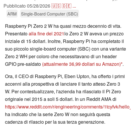
Pubblicato
05/28/2026
🇺🇸
🇩🇪
...
ARM
Single-Board Computer (SBC)
Raspberry Pi Zero 2 W ha quasi mezzo decennio di vita.
Presentato
alla fine del 2021
lo Zero 2 W aveva un prezzo
iniziale di 15 dollari. Inoltre, Raspberry Pi ha completato il
suo piccolo single-board computer (SBC) con una variante
Zero 2 WH per coloro che necessitavano di un header
GPIO pre-saldato
(attualmente 36,99 dollari su Amazon)
.
Ora, il CEO di Raspberry Pi, Eben Upton, ha offerto i primi
accenni alla prospettiva di lanciare il tanto atteso Zero 3
W. Per contestualizzare, l'azienda ha rilasciato il Pi Zero
originale nel 2015 a soli 5 dollari. In un Reddit AMA di
https://www.reddit.com/r/engineering/comments/1tcyfvk/he
ha indicato che la serie Zero W non seguirà questa
cadenza di rilascio per la sua terza generazione.