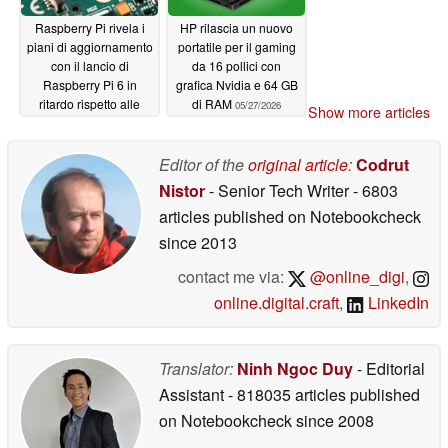
Raspberry Pi rivela i
HP rilascia un nuovo
piani di aggiornamento
portatile per il gaming
con il lancio di
da 16 pollici con
Raspberry Pi 6 in
grafica Nvidia e 64 GB
ritardo rispetto alle
di RAM
05/27/2026
Show more articles
previsioni
05/27/2026
Editor of the
original article
:
Codrut
Nistor
- Senior Tech Writer
- 6803
articles published on Notebookcheck
since 2013
contact me via:
@online_digi
,
online.digital.craft
,
LinkedIn
Translator:
Ninh Ngoc Duy
- Editorial
Assistant
- 818035 articles published
on Notebookcheck
since 2008