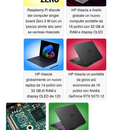
Raspberry Pi discute
HP rilascia a livello
del computer single-
globale un nuovo
board Zero 3 W con un
computer portatile da
'prezzo simile allo zero'
16 pollici con 32 GB di
se venisse rilasciato
RAM e display OLED
oggi
da 1.100 nit
05/28/2026
05/27/2026
HP rilascia
HP rilascia un portatile
globalmente un nuovo
da gioco più
laptop da 14 pollici con
economico da 16
32 GB di RAM e
pollici con Nvidia
display OLED da 120
GeForce RTX 5070 12
Hz
GB e display OLED da
05/27/2026
165 Hz
05/27/2026