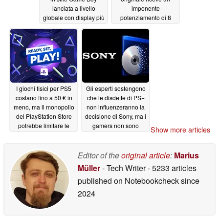
lanciata a livello
imponente
globale con display più
potenziamento di 8
ampio e maggiore
volte a distanza di 30
autonomia della
anni
07/10/2026
batteria
07/11/2026
I giochi fisici per PS5
Gli esperti sostengono
costano fino a 50 € in
che le disdette di PS+
meno, ma il monopolio
non influenzeranno la
del PlayStation Store
decisione di Sony, ma i
potrebbe limitare le
gamers non sono
Show more articles
offerte
d’accordo
07/10/2026
07/10/2026
Editor of the
original article
:
Marius
Müller
- Tech Writer
- 5233 articles
published on Notebookcheck
since
2024