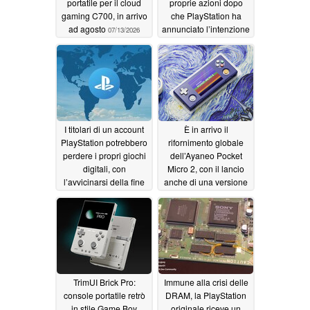
portatile per il cloud
proprie azioni dopo
gaming C700, in arrivo
che PlayStation ha
ad agosto
annunciato l’intenzione
07/13/2026
di interrompere il
lancio di nuovi giochi
su supporti fisici
07/11/2026
I titolari di un account
È in arrivo il
PlayStation potrebbero
rifornimento globale
perdere i propri giochi
dell’Ayaneo Pocket
digitali, con
Micro 2, con il lancio
l’avvicinarsi della fine
anche di una versione
dei dischi per PS5
viola a prezzo più
conveniente
07/11/2026
07/11/2026
TrimUI Brick Pro:
Immune alla crisi delle
console portatile retrò
DRAM, la PlayStation
in stile Game Boy
originale riceve un