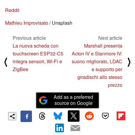
Reddit
Mathieu Improvisato
/ Unsplash
Previous article
Next article
La nuova scheda con
Marshall presenta
touchscreen ESP32-C5
Acton IV e Stanmore IV:
⟨
⟩
integra sensori, Wi-Fi e
suono migliorato, LDAC
ZigBee
e supporto per
giradischi allo stesso
prezzo
Add as a preferred
source on Google