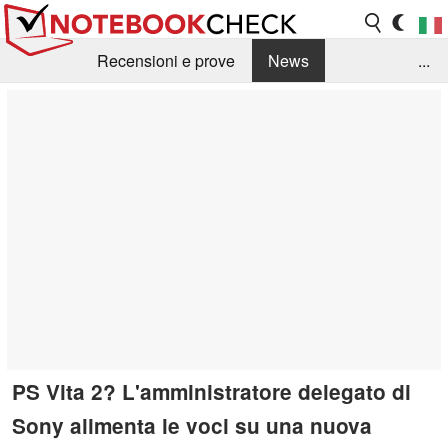
Recensioni e prove
News
...
Raccolta di recensioni
Info Techniche / Tips
Guida agli acquisti
Search
Contact
PS Vita 2? L'amministratore delegato di
Sony alimenta le voci su una nuova