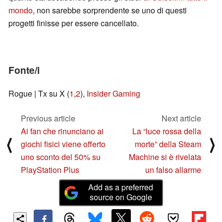
mondo
, non sarebbe sorprendente se uno di questi
progetti finisse per essere cancellato.
Fonte/i
Rogue | Tx su X (
1
,
2
),
Insider Gaming
Previous article
Next article
Ai fan che rinunciano ai
La “luce rossa della
⟨
⟩
giochi fisici viene offerto
morte” della Steam
uno sconto del 50% su
Machine si è rivelata
PlayStation Plus
un falso allarme
Add as a preferred
source on Google