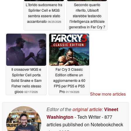
L'ibrido sudcoreano tra
Secondo quanto
Splinter Cell e MGS
riferito, Ubisoft
sembra essere stato
starebbe testando
accantonato
l'intelligenza artificiale
06/25/2026
generativa in Far Cry 7
05/25/2026
Il crossover MGS e
Far Cry 3 Classic
Splinter Cell porta
Edition ottiene un
Solid Snake e Sam
aggiornamento a 60
Fisher nello stesso
FPS per PS5 e PS5
gioco
Pro
02/17/2026
01/19/2026
Show more articles
Editor of the
original article
:
Vineet
Washington
- Tech Writer
- 877
articles published on Notebookcheck