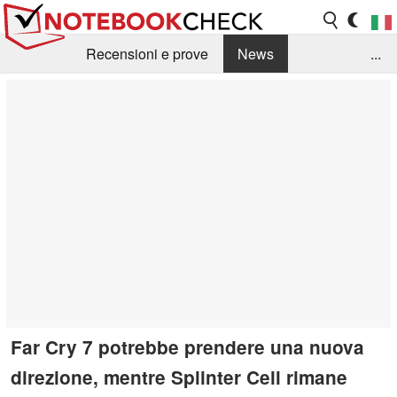
Recensioni e prove
News
...
Raccolta di recensioni
Info Techniche / Tips
Guida agli acquisti
Search
Contact
Far Cry 7 potrebbe prendere una nuova
direzione, mentre Splinter Cell rimane