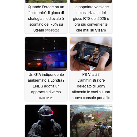
Quando l’erede ha un
La popolare versione
“incidente”: il gioco di
rimasterizzata del
strategia medievale è
gioco RTS del 2025 è
scontato del 70% su
ora più conveniente
Steam
che mai su Steam
07/08/2026
07/08/2026
Un GTA indipendente
PS Vita 2?
ambientato a Londra?
L'amministratore
ENDS adotta un
delegato di Sony
approccio diverso
alimenta le voci su una
nuova console portatile
07/08/2026
PlayStation
07/08/2026