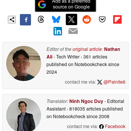
Add as a preferred
source on Google
Editor of the
original article
:
Nathan
Ali
- Tech Writer
- 361 articles
published on Notebookcheck
since
2024
contact me via:
@Painite6
Translator:
Ninh Ngoc Duy
- Editorial
Assistant
- 818035 articles published
on Notebookcheck
since 2008
contact me via:
Facebook