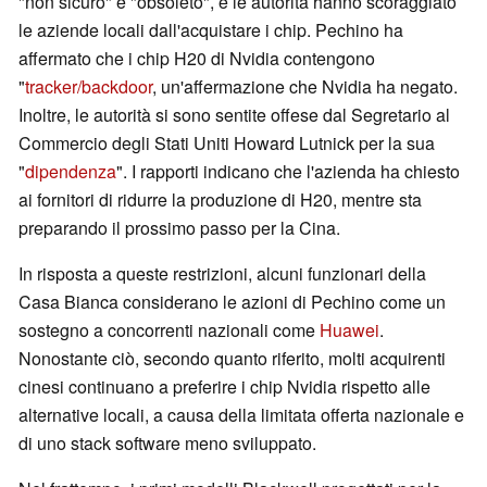
"non sicuro" e "obsoleto", e le autorità hanno scoraggiato
le aziende locali dall'acquistare i chip. Pechino ha
affermato che i chip H20 di Nvidia contengono
"
tracker/backdoor
, un'affermazione che Nvidia ha negato.
Inoltre, le autorità si sono sentite offese dal Segretario al
Commercio degli Stati Uniti Howard Lutnick per la sua
"
dipendenza
". I rapporti indicano che l'azienda ha chiesto
ai fornitori di ridurre la produzione di H20, mentre sta
preparando il prossimo passo per la Cina.
In risposta a queste restrizioni, alcuni funzionari della
Casa Bianca considerano le azioni di Pechino come un
sostegno a concorrenti nazionali come
Huawei
.
Nonostante ciò, secondo quanto riferito, molti acquirenti
cinesi continuano a preferire i chip Nvidia rispetto alle
alternative locali, a causa della limitata offerta nazionale e
di uno stack software meno sviluppato.