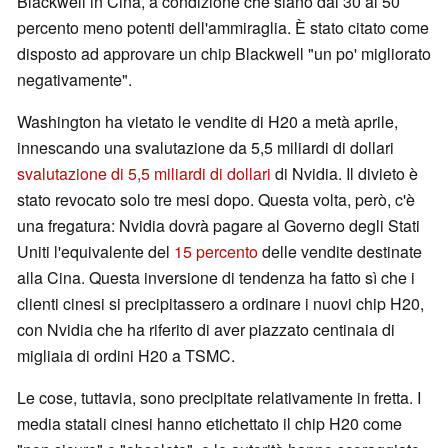
Blackwell in Cina, a condizione che siano dal 30 al 50
percento meno potenti dell'ammiraglia. È stato citato come
disposto ad approvare un chip Blackwell "un po' migliorato
negativamente".
Washington ha vietato le vendite di H20 a metà aprile,
innescando una svalutazione da 5,5 miliardi di dollari
svalutazione di 5,5 miliardi di dollari
di Nvidia. Il divieto è
stato revocato solo tre mesi dopo. Questa volta, però, c'è
una fregatura: Nvidia dovrà pagare al Governo degli Stati
Uniti l'equivalente del
15 percento
delle vendite destinate
alla Cina. Questa inversione di tendenza ha fatto sì che i
clienti cinesi si precipitassero a ordinare i nuovi chip H20,
con Nvidia che ha riferito di aver piazzato centinaia di
migliaia di ordini H20 a TSMC.
Le cose, tuttavia, sono precipitate relativamente in fretta. I
media statali cinesi hanno etichettato il chip H20 come