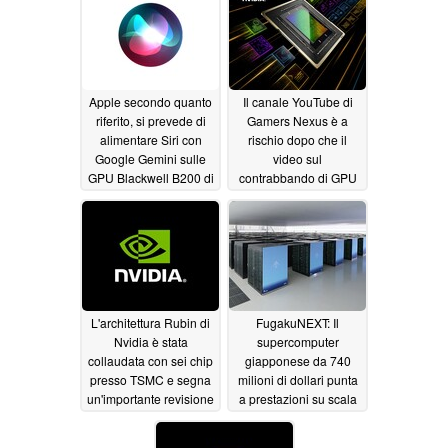
Apple secondo quanto
Il canale YouTube di
riferito, si prevede di
Gamers Nexus è a
alimentare Siri con
rischio dopo che il
Google Gemini sulle
video sul
GPU Blackwell B200 di
contrabbando di GPU
Nvidia
AI di Nvidia ha
06/04/2026
provocato un attacco al
copyright
08/26/2025
L'architettura Rubin di
FugakuNEXT: Il
Nvidia è stata
supercomputer
collaudata con sei chip
giapponese da 740
presso TSMC e segna
milioni di dollari punta
un'importante revisione
a prestazioni su scala
della piattaforma
zeta con le GPU Nvidia
08/25/2025
08/24/2025