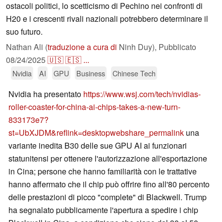
ostacoli politici, lo scetticismo di Pechino nei confronti di
H20 e i crescenti rivali nazionali potrebbero determinare il
suo futuro.
Nathan Ali (
traduzione a cura di
Ninh Duy),
Pubblicato
08/24/2025
🇺🇸
🇪🇸
...
Nvidia
AI
GPU
Business
Chinese Tech
Nvidia ha presentato
https://www.wsj.com/tech/nvidias-
roller-coaster-for-china-ai-chips-takes-a-new-turn-
833173e7?
st=UbXJDM&reflink=desktopwebshare_permalink
una
variante inedita B30 delle sue GPU AI ai funzionari
statunitensi per ottenere l'autorizzazione all'esportazione
in Cina; persone che hanno familiarità con le trattative
hanno affermato che il chip può offrire fino all'80 percento
delle prestazioni di picco "complete" di Blackwell. Trump
ha segnalato pubblicamente l'apertura a spedire i chip