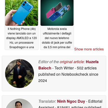
dotato di una batteria
di grande capacità
07/07/2026
Il Nothing Phone (4b)
Motorola svela
viene lanciato con un
ufficialmente i dettagli
display AMOLED a 120
del nuovo telefono
Hz, un processore
dotato di jack per cuffie
Snapdragon e una
da 3,5 mm prima del
Show more articles
batteria da un massimo
lancio
07/06/2026
di 6.000 mAh
07/07/2026
Editor of the
original article
:
Huzefa
Baloch
- Tech Writer
- 502 articles
published on Notebookcheck
since
2024
Translator:
Ninh Ngoc Duy
- Editorial
Assistant
- 819461 articles published