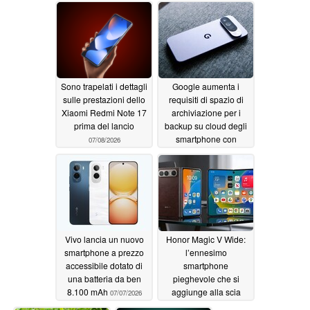
Sono trapelati i dettagli
Google aumenta i
sulle prestazioni dello
requisiti di spazio di
Xiaomi Redmi Note 17
archiviazione per i
prima del lancio
backup su cloud degli
smartphone con
07/08/2026
sistema operativo "
Android "
07/08/2026
Vivo lancia un nuovo
Honor Magic V Wide:
smartphone a prezzo
l’ennesimo
accessibile dotato di
smartphone
una batteria da ben
pieghevole che si
8.100 mAh
aggiunge alla scia
07/07/2026
dell’iPhone Ultra,