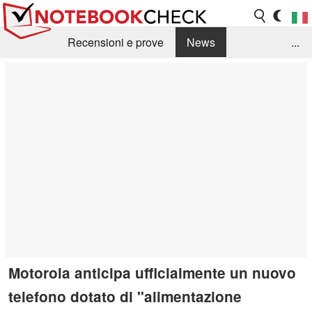
Recensioni e prove
News
...
Raccolta di recensioni
Info Techniche / Tips
Guida agli acquisti
Search
Contact
Motorola anticipa ufficialmente un nuovo
telefono dotato di "alimentazione