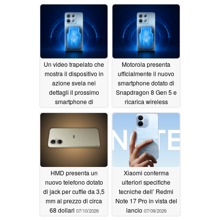
Un video trapelato che
Motorola presenta
mostra il dispositivo in
ufficialmente il nuovo
azione svela nei
smartphone dotato di
dettagli il prossimo
Snapdragon 8 Gen 5 e
smartphone di
ricarica wireless
Motorola
magnetica
07/13/2026
07/11/2026
HMD presenta un
Xiaomi conferma
nuovo telefono dotato
ulteriori specifiche
di jack per cuffie da 3,5
tecniche dell’ Redmi
mm al prezzo di circa
Note 17 Pro in vista del
68 dollari
lancio
07/10/2026
07/09/2026