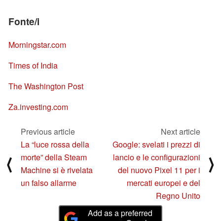
Fonte/i
Morningstar.com
Times of India
The Washington Post
Za.investing.com
Previous article
Next article
La “luce rossa della
Google: svelati i prezzi di
morte” della Steam
lancio e le configurazioni
⟨
⟩
Machine si è rivelata
del nuovo Pixel 11 per i
un falso allarme
mercati europei e del
Regno Unito
Add as a preferred