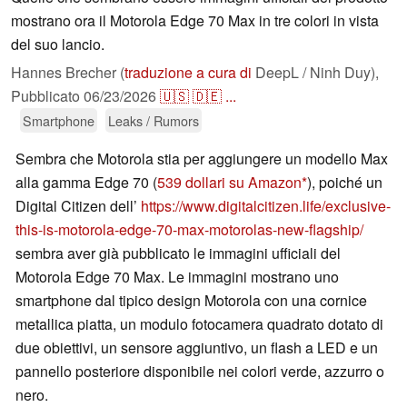
mostrano ora il Motorola Edge 70 Max in tre colori in vista
del suo lancio.
Hannes Brecher (
traduzione a cura di
DeepL / Ninh Duy),
Pubblicato
06/23/2026
🇺🇸
🇩🇪
...
Smartphone
Leaks / Rumors
Sembra che Motorola stia per aggiungere un modello Max
alla gamma Edge 70 (
539 dollari su Amazon
), poiché un
Digital Citizen dell’
https://www.digitalcitizen.life/exclusive-
this-is-motorola-edge-70-max-motorolas-new-flagship/
sembra aver già pubblicato le immagini ufficiali del
Motorola Edge 70 Max. Le immagini mostrano uno
smartphone dal tipico design Motorola con una cornice
metallica piatta, un modulo fotocamera quadrato dotato di
due obiettivi, un sensore aggiuntivo, un flash a LED e un
pannello posteriore disponibile nei colori verde, azzurro o
nero.