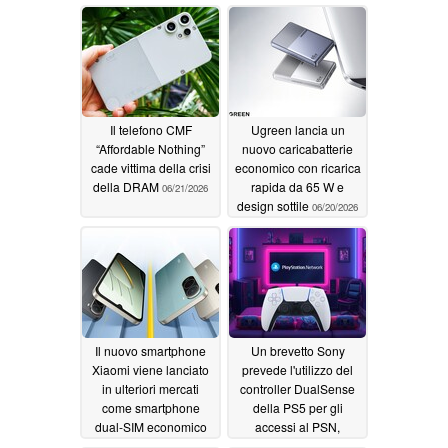
media premium
elementari
06/22/2026
06/30/2026
Il telefono CMF
Ugreen lancia un
“Affordable Nothing”
nuovo caricabatterie
cade vittima della crisi
economico con ricarica
della DRAM
rapida da 65 W e
06/21/2026
design sottile
06/20/2026
Il nuovo smartphone
Un brevetto Sony
Xiaomi viene lanciato
prevede l'utilizzo del
in ulteriori mercati
controller DualSense
come smartphone
della PS5 per gli
dual-SIM economico
accessi al PSN,
migliorando la
06/20/2026