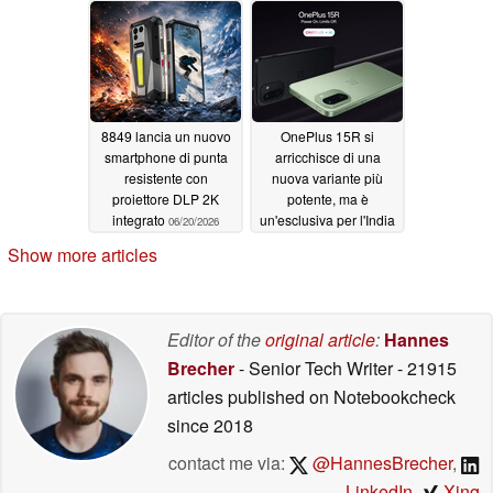
sicurezza degli
account
06/20/2026
8849 lancia un nuovo
OnePlus 15R si
smartphone di punta
arricchisce di una
resistente con
nuova variante più
proiettore DLP 2K
potente, ma è
integrato
un'esclusiva per l'India
06/20/2026
06/18/2026
Show more articles
Editor of the
original article
:
Hannes
Brecher
- Senior Tech Writer
- 21915
articles published on Notebookcheck
since 2018
contact me via:
@HannesBrecher
,
LinkedIn
,
Xing