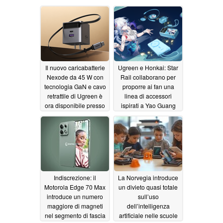
Il nuovo caricabatterie
Ugreen e Honkai: Star
Nexode da 45 W con
Rail collaborano per
tecnologia GaN e cavo
proporre ai fan una
retrattile di Ugreen è
linea di accessori
ora disponibile presso
ispirati a Yao Guang
Costco
07/08/2026
06/30/2026
Indiscrezione: il
La Norvegia introduce
Motorola Edge 70 Max
un divieto quasi totale
introduce un numero
sull’uso
maggiore di magneti
dell’intelligenza
nel segmento di fascia
artificiale nelle scuole