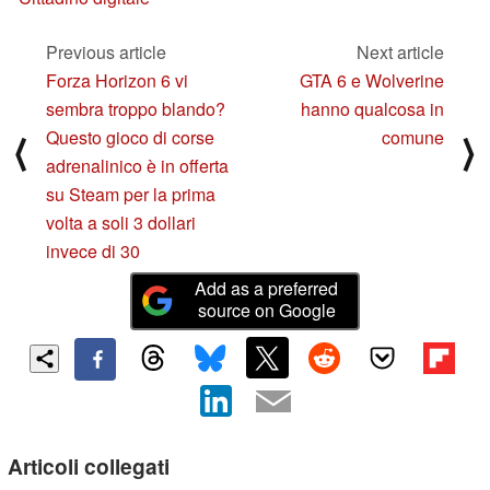
Previous article
Next article
Forza Horizon 6 vi
GTA 6 e Wolverine
sembra troppo blando?
hanno qualcosa in
Questo gioco di corse
comune
⟨
⟩
adrenalinico è in offerta
su Steam per la prima
volta a soli 3 dollari
invece di 30
Add as a preferred
source on Google
Articoli collegati