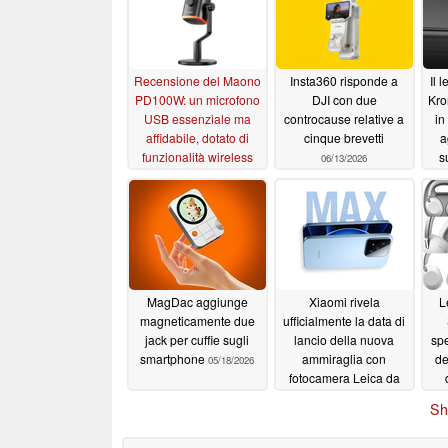
Recensione del Maono
Insta360 risponde a
Il 
PD100W: un microfono
DJI con due
Kro
USB essenziale ma
controcause relative a
in
affidabile, dotato di
cinque brevetti
a
funzionalità wireless
s
06/13/2026
06/24/2026
MagDac aggiunge
Xiaomi rivela
L
magneticamente due
ufficialmente la data di
jack per cuffie sugli
lancio della nuova
spe
smartphone
ammiraglia con
de
05/18/2026
fotocamera Leica da
200MP
mic
05/18/2026
Sh
d
e