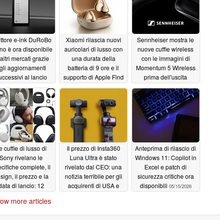
lettore e-ink DuRoBo
Xiaomi rilascia nuovi
Sennheiser mostra le
no è ora disponibile
auricolari di lusso con
nuove cuffie wireless
 altri mercati grazie
una durata della
con le immagini di
gli aggiornamenti
batteria di 9 ore e il
Momentum 5 Wireless
uccessivi al lancio
supporto di Apple Find
prima dell'uscita
My
05/28/2026
05/22/2026
05/21/2026
e cuffie di lusso di
Il prezzo di Insta360
Anteprima di rilascio di
Sony rivelano le
Luna Ultra è stato
Windows 11: Copilot in
cifiche complete, il
rivelato dal CEO: una
Excel e patch di
sign, il prezzo e la
notizia terribile per gli
sicurezza critiche ora
data di lancio: 12
acquirenti di USA e
disponibili
05/15/2026
rofoni ANC, batteria
UE; una buona notizia
ow more articles
a 34 ore, custodia
per Osmo Pocket 4
sclusiva
05/16/2026
05/16/2026