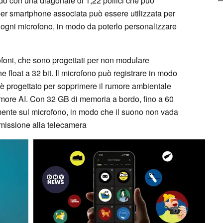
ndo con una diagonale di 1,22 pollici che può
 per smartphone associata può essere utilizzata per
 ogni microfono, in modo da poterlo personalizzare
ofoni, che sono progettati per non modulare
 float a 32 bit. Il microfono può registrare in modo
è progettato per sopprimere il rumore ambientale
rumore AI. Con 32 GB di memoria a bordo, fino a 60
mente sul microfono, in modo che il suono non vada
smissione alla telecamera