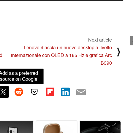
Next article
Lenovo rilascia un nuovo desktop a livello
⟩
di
internazionale con OLED a 165 Hz e grafica Arc
B390
Add as a preferred
source on Google