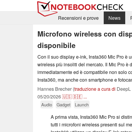
Recensioni e prove
News
Microfono wireless con disp
disponibile
Con il suo display e-ink, Insta360 Mic Pro è u
wireless più insoliti del mercato. Il Mic Pro è 
immediatamente ed è compatibile non solo co
Insta360, ma anche con smartphone e fotoca
Hannes Brecher (
traduzione a cura di
DeepL /
05/20/2026
🇺🇸
🇩🇪
...
Audio
Gadget
Launch
A prima vista, Insta360 Mic Pro si dist
tutti i microfoni wireless presenti sul 