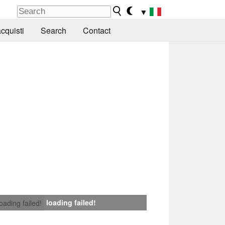
▼
cquisti
Search
Contact
loading failed!
loading failed!