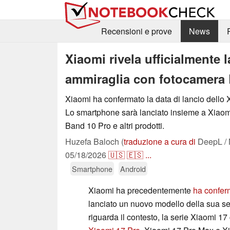
Recensioni e prove
News
Xiaomi rivela ufficialmente l
ammiraglia con fotocamera
Xiaomi ha confermato la data di lancio dello
Lo smartphone sarà lanciato insieme a Xiao
Band 10 Pro e altri prodotti.
Huzefa Baloch (
traduzione a cura di
DeepL / 
05/18/2026
🇺🇸
🇪🇸
...
Smartphone
Android
Xiaomi ha precedentemente
ha confer
lanciato un nuovo modello della sua se
riguarda il contesto, la serie Xiaomi 1