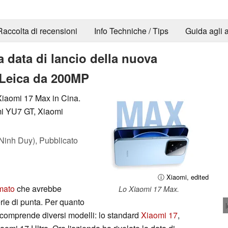
Raccolta di recensioni
Info Techniche / Tips
Guida agli a
a data di lancio della nuova
 Leica da 200MP
 Xiaomi 17 Max in Cina.
mi YU7 GT, Xiaomi
Ninh Duy),
Pubblicato
ⓘ Xiaomi, edited
mato
che avrebbe
Lo Xiaomi 17 Max.
rie di punta. Per quanto
7 comprende diversi modelli: lo standard
Xiaomi 17
,