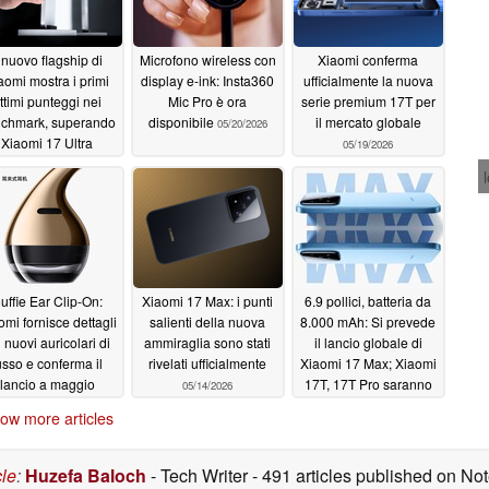
l nuovo flagship di
Microfono wireless con
Xiaomi conferma
aomi mostra i primi
display e-ink: Insta360
ufficialmente la nuova
ttimi punteggi nei
Mic Pro è ora
serie premium 17T per
chmark, superando
disponibile
il mercato globale
05/20/2026
Xiaomi 17 Ultra
05/19/2026
05/20/2026
uffie Ear Clip-On:
Xiaomi 17 Max: i punti
6.9 pollici, batteria da
omi fornisce dettagli
salienti della nuova
8.000 mAh: Si prevede
i nuovi auricolari di
ammiraglia sono stati
il lancio globale di
usso e conferma il
rivelati ufficialmente
Xiaomi 17 Max; Xiaomi
lancio a maggio
17T, 17T Pro saranno
05/14/2026
ufficiali a maggio
05/16/2026
ow more articles
05/14/2026
cle
:
Huzefa Baloch
- Tech Writer
- 491 articles published on N