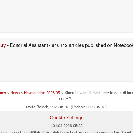
Duy
- Editorial Assistant
- 816412 articles published on Notebo
ones
>
News
>
Newsarchive 2026 05
> Xiaomi rivela ufficialmente la data di l
200MP
Huzefa Baloch, 2026-05-18 (Update: 2026-05-18)
Cookie Settings
| 04.08.2026 05:23
ng via one of our affiliate links, Notebookcheck may earn a commission. Thank 