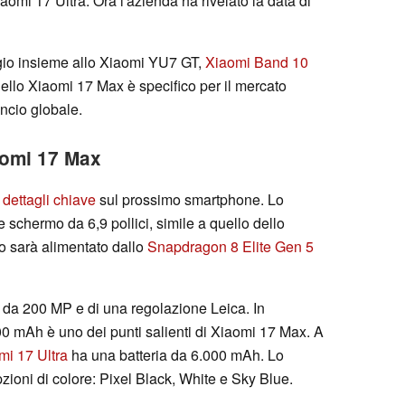
omi 17 Ultra. Ora l'azienda ha rivelato la data di
gio insieme allo Xiaomi YU7 GT,
Xiaomi Band 10
 dello Xiaomi 17 Max è specifico per il mercato
ncio globale.
aomi 17 Max
o
dettagli chiave
sul prossimo smartphone. Lo
schermo da 6,9 pollici, simile a quello dello
tivo sarà alimentato dallo
Snapdragon 8 Elite Gen 5
 da 200 MP e di una regolazione Leica. In
00 mAh è uno dei punti salienti di Xiaomi 17 Max. A
mi 17 Ultra
ha una batteria da 6.000 mAh. Lo
zioni di colore: Pixel Black, White e Sky Blue.