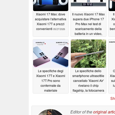
Xiaomi 17 Max: dove
Il nuovo Xiaomi 17 Max
I
acquistare l'alternativa
supera due iPhone 17
Xi
Xiaomi 17T a prezzi
Pro Max nel test di
o
convenienti
scaricamento della
ben
05/27/2026
batteria in un video,
grazie all'enorme cella
da 8.000 mAh
05/20/2026
Le specifiche degi
Le specifiche dello
C
Xiaomi 17T e Xiaomi
smartphone ultrasottile
Xia
17T Pro sono
cancellato 'Xiaomi Air'
su
confermate da
rivelano il chip
l
materiale
flagship, la fotocamera
promozionale
da 200MP e altro
05/18/2026
Sh
ancora
05/17/2026
Editor of the
original arti