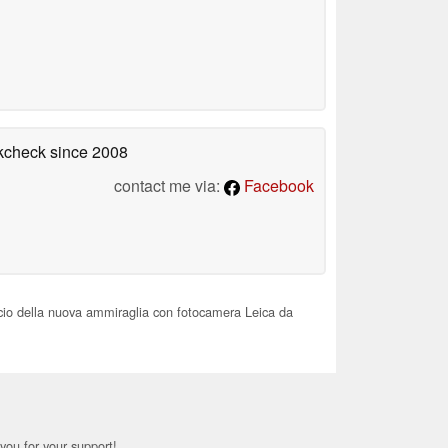
okcheck
since 2008
contact me via:
Facebook
ancio della nuova ammiraglia con fotocamera Leica da
you for your support!