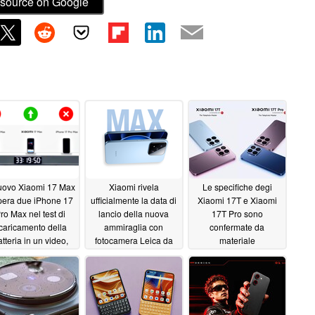
source on Google
nuovo Xiaomi 17 Max
Xiaomi rivela
Le specifiche degi
pera due iPhone 17
ufficialmente la data di
Xiaomi 17T e Xiaomi
ro Max nel test di
lancio della nuova
17T Pro sono
caricamento della
ammiraglia con
confermate da
tteria in un video,
fotocamera Leica da
materiale
zie all'enorme cella
200MP
promozionale
05/18/2026
05/18/2026
 8.000 mAh
05/20/2026