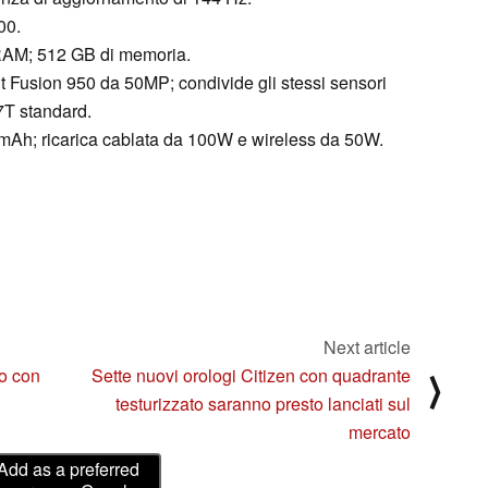
00.
 RAM; 512 GB di memoria.
t Fusion 950 da 50MP; condivide gli stessi sensori
17T standard.
00 mAh; ricarica cablata da 100W e wireless da 50W.
Next article
to con
Sette nuovi orologi Citizen con quadrante
⟩
testurizzato saranno presto lanciati sul
mercato
Add as a preferred