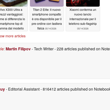
Vivo X300 Ultra a
Titan 2 Elite: Il nuovo
Xiaomi conferma un
rezzi vantaggiosi:
smartphone compatto
nuovo lancio
me si differenzia lo
è ora disponibile per il
internazionale per il
martphone top di
pre-ordine con tastiera
telefono sub-flagship
amma dal modello
fisica
05/14/2026
05/14/2026
mportato?
05/14/2026
ow more articles
cle
:
Martin Filipov
- Tech Writer
- 228 articles published on No
Duy
- Editorial Assistant
- 816412 articles published on Notebo