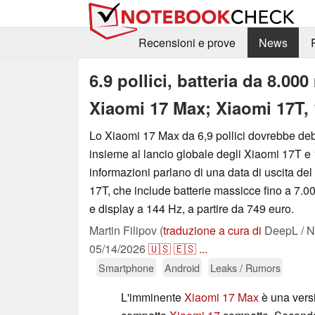
Recensioni e prove
News
6.9 pollici, batteria da 8.00
Xiaomi 17 Max; Xiaomi 17T, 
Lo Xiaomi 17 Max da 6,9 pollici dovrebbe de
insieme al lancio globale degli Xiaomi 17T e
informazioni parlano di una data di uscita del
17T, che include batterie massicce fino a 7.
e display a 144 Hz, a partire da 749 euro.
Martin Filipov (
traduzione a cura di
DeepL / N
05/14/2026
🇺🇸
🇪🇸
...
Smartphone
Android
Leaks / Rumors
L'imminente
Xiaomi 17 Max
è una vers