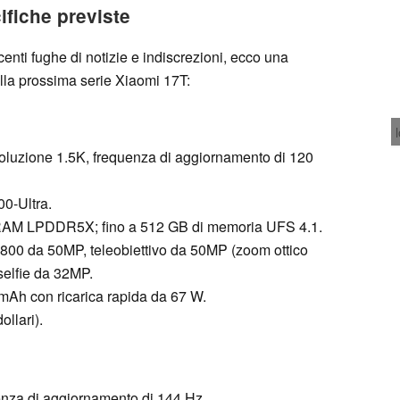
ifiche previste
centi fughe di notizie e indiscrezioni, ecco una
alla prossima serie Xiaomi 17T:
soluzione 1.5K, frequenza di aggiornamento di 120
0-Ultra.
 RAM LPDDR5X; fino a 512 GB di memoria UFS 4.1.
 800 da 50MP, teleobiettivo da 50MP (zoom ottico
selfie da 32MP.
0 mAh con ricarica rapida da 67 W.
llari).
uenza di aggiornamento di 144 Hz.