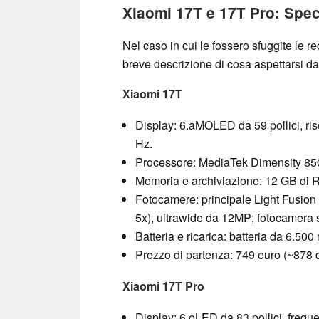
Xiaomi 17T e 17T Pro: Spec
Nel caso in cui le fossero sfuggite le re
breve descrizione di cosa aspettarsi d
Xiaomi 17T
Display: 6.aMOLED da 59 pollici, ri
Hz.
Processore: MediaTek Dimensity 850
Memoria e archiviazione: 12 GB di
Fotocamere: principale Light Fusion
5x), ultrawide da 12MP; fotocamera 
Batteria e ricarica: batteria da 6.50
Prezzo di partenza: 749 euro (~878 do
Xiaomi 17T Pro
Display: 6.oLED da 83 pollici, freq