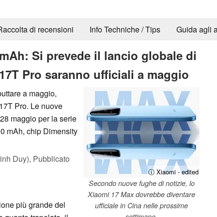
Raccolta di recensioni
Info Techniche / Tips
Guida agli a
0 mAh: Si prevede il lancio globale di
17T Pro saranno ufficiali a maggio
buttare a maggio,
 17T Pro. Le nuove
 28 maggio per la serie
000 mAh, chip Dimensity
inh Duy),
Pubblicato
ⓘ Xiaomi - edited
Secondo nuove fughe di notizie, lo
Xiaomi 17 Max dovrebbe diventare
ione più grande del
ufficiale in Cina nelle prossime
settimane.