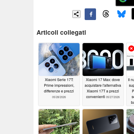
Articoli collegati
Xiaomi Serie 17T:
Xiaomi 17 Max: dove
Il 
Prime impressioni,
acquistare l'alternativa
su
differenze e prezzi
Xiaomi 17T a prezzi
P
convenienti
s
05/28/2026
05/27/2026
ba
gra
da