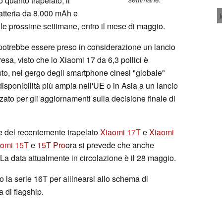
quanto trapelato, il
atteria da 8.000 mAh e
lle prossime settimane, entro il mese di maggio.
potrebbe essere preso in considerazione un lancio
sa, visto che lo Xiaomi 17 da 6,3 pollici è
esto, nel gergo degli smartphone cinesi "globale"
disponibilità più ampia nell'UE o in Asia a un lancio
zato per gli aggiornamenti sulla decisione finale di
ale del recentemente trapelato
Xiaomi 17T
e
Xiaomi
aomi 15T
e
15T Pro
ora si prevede che anche
 La data attualmente in circolazione è il 28 maggio.
 la serie 16T per allinearsi allo schema di
 di flagship.