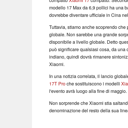
compatto
Xiaomi 17
compatto. Secondo 
modello 17 Max da 6,9 pollici ha una b
dovrebbe diventare ufficiale in Cina ne
Tuttavia, stiamo anche scoprendo che 
globale. Non sarebbe una grande sorpre
disponibile a livello globale. Detto qu
può significare qualsiasi cosa, da una 
indiano, quindi dovrà rimanere sintoniz
Xiaomi.
In una notizia correlata, il lancio glob
17T Pro
che sostituiscono i modelli
Xi
l'evento avrà luogo alla fine di maggio.
Non sorprende che Xiaomi stia saltando
denominazione del resto della sua linea