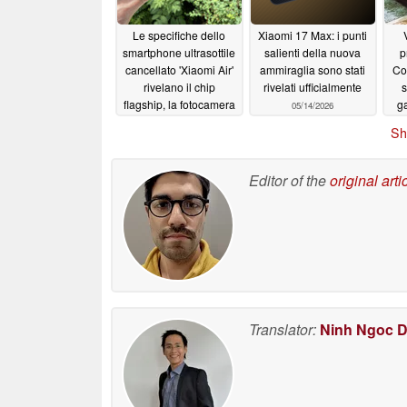
Le specifiche dello
Xiaomi 17 Max: i punti
smartphone ultrasottile
salienti della nuova
p
cancellato 'Xiaomi Air'
ammiraglia sono stati
Co
rivelano il chip
rivelati ufficialmente
s
flagship, la fotocamera
g
05/14/2026
da 200MP e altro
i
Sh
ancora
05/17/2026
Editor of the
original arti
Translator:
Ninh Ngoc 