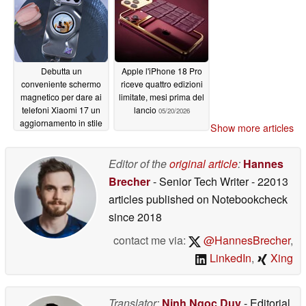
Debutta un
Apple l'iPhone 18 Pro
conveniente schermo
riceve quattro edizioni
magnetico per dare ai
limitate, mesi prima del
telefoni Xiaomi 17 un
lancio
05/20/2026
aggiornamento in stile
Show more articles
Pro
05/20/2026
Editor of the
original article
:
Hannes
Brecher
- Senior Tech Writer
- 22013
articles published on Notebookcheck
since 2018
contact me via:
@HannesBrecher
,
LinkedIn
,
Xing
Translator:
Ninh Ngoc Duy
- Editorial