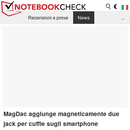
Recensioni e prove
News
...
Raccolta di recensioni
Info Techniche / Tips
Guida agli acquisti
Search
Contact
MagDac aggiunge magneticamente due
jack per cuffie sugli smartphone