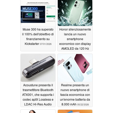
Muse 300 ha superato
Honor silenziosamente
il 100% dell'obiettivo di
lancia un nuovo
finanziamento su
smartphone
Kickstarter
economico con display
07/01/2026
AMOLED da 120 Hz
05/26/2026
Acoustune presenta il
Realme presenta un
trasmettitore Bluetooth
nuovo smartphone di
ATX001, che supporta i
fascia economica con
codec aptX Lossless e
un'enorme batteria da
LDAC Hi-Res Audio
8.000 mAh
05/22/2026
per i telefoni Android e