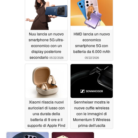
Apple
05/26/2026
Nuu lancia un nuovo
HMD lancia un nuovo
smartphone 5G ultra-
economico
economico con un
smartphone 5G con
display posteriore
batteria da 6.000 mAh
secondario
05/22/2026
05/22/2026
Xiaomi rilascia nuovi
Sennheiser mostra le
auricolari di lusso con
nuove cuffie wireless
una durata della
con le immagini di
batteria di 9 ore e il
Momentum 5 Wireless
supporto di Apple Find
prima dell'uscita
My
05/22/2026
05/21/2026