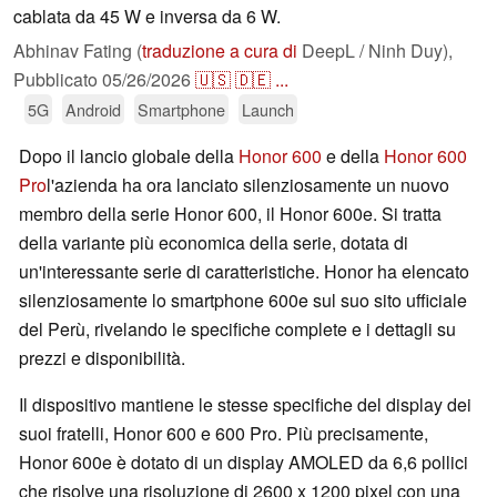
cablata da 45 W e inversa da 6 W.
Abhinav Fating (
traduzione a cura di
DeepL / Ninh Duy),
Pubblicato
05/26/2026
🇺🇸
🇩🇪
...
5G
Android
Smartphone
Launch
Dopo il lancio globale della
Honor 600
e della
Honor 600
Pro
l'azienda ha ora lanciato silenziosamente un nuovo
membro della serie Honor 600, il Honor 600e. Si tratta
della variante più economica della serie, dotata di
un'interessante serie di caratteristiche. Honor ha elencato
silenziosamente lo smartphone 600e sul suo sito ufficiale
del Perù, rivelando le specifiche complete e i dettagli su
prezzi e disponibilità.
Il dispositivo mantiene le stesse specifiche del display dei
suoi fratelli, Honor 600 e 600 Pro. Più precisamente,
Honor 600e è dotato di un display AMOLED da 6,6 pollici
che risolve una risoluzione di 2600 x 1200 pixel con una