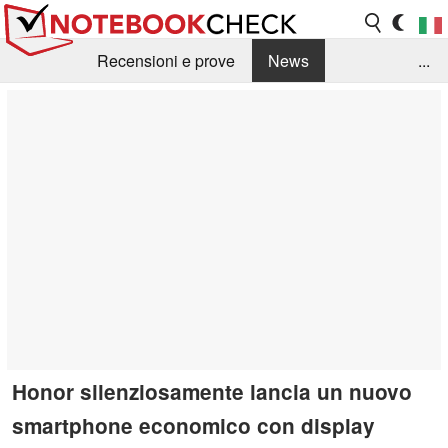
Recensioni e prove
News
...
Raccolta di recensioni
Info Techniche / Tips
Guida agli acquisti
Search
Contact
Honor silenziosamente lancia un nuovo
smartphone economico con display