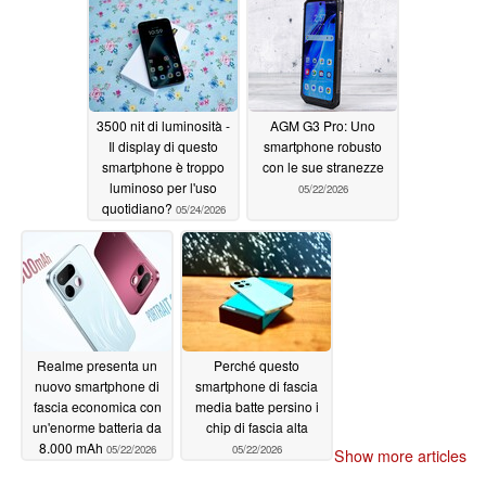
3500 nit di luminosità -
AGM G3 Pro: Uno
Il display di questo
smartphone robusto
smartphone è troppo
con le sue stranezze
luminoso per l'uso
05/22/2026
quotidiano?
05/24/2026
Realme presenta un
Perché questo
nuovo smartphone di
smartphone di fascia
fascia economica con
media batte persino i
un'enorme batteria da
chip di fascia alta
8.000 mAh
05/22/2026
05/22/2026
Show more articles