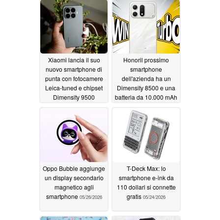
Xiaomi lancia il suo
Honoril prossimo
nuovo smartphone di
smartphone
punta con fotocamere
dell'azienda ha un
Leica-tuned e chipset
Dimensity 8500 e una
Dimensity 9500
batteria da 10.000 mAh
05/28/2026
05/28/2026
Oppo Bubble aggiunge
T-Deck Max: lo
un display secondario
smartphone e-ink da
magnetico agli
110 dollari si connette
smartphone
gratis
05/26/2026
05/24/2026