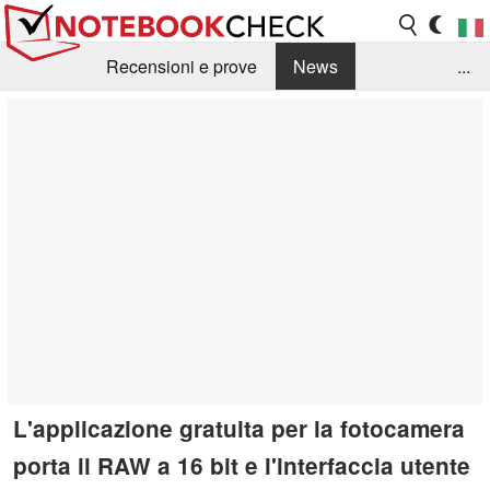
Recensioni e prove
News
...
Raccolta di recensioni
Info Techniche / Tips
Guida agli acquisti
Search
Contact
L'applicazione gratuita per la fotocamera
porta il RAW a 16 bit e l'interfaccia utente