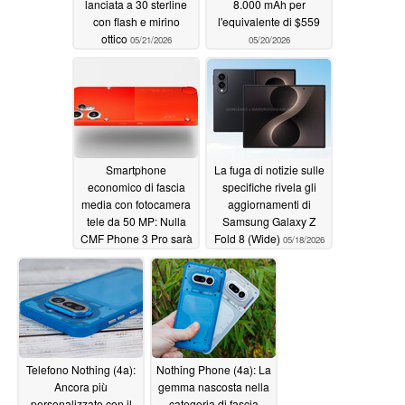
lanciata a 30 sterline
8.000 mAh per
con flash e mirino
l'equivalente di $559
ottico
05/21/2026
05/20/2026
Smartphone
La fuga di notizie sulle
economico di fascia
specifiche rivela gli
media con fotocamera
aggiornamenti di
tele da 50 MP: Nulla
Samsung Galaxy Z
CMF Phone 3 Pro sarà
Fold 8 (Wide)
05/18/2026
lanciato nel 3°
trimestre
05/20/2026
Telefono Nothing (4a):
Nothing Phone (4a): La
Ancora più
gemma nascosta nella
personalizzato con il
categoria di fascia