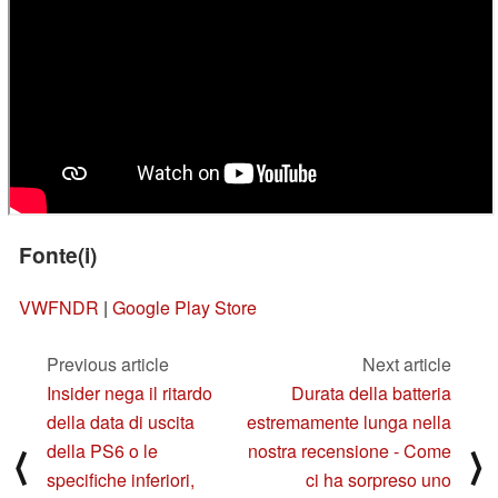
Fonte(i)
VWFNDR
|
Google Play Store
Previous article
Next article
Insider nega il ritardo
Durata della batteria
della data di uscita
estremamente lunga nella
della PS6 o le
nostra recensione - Come
⟨
⟩
specifiche inferiori,
ci ha sorpreso uno