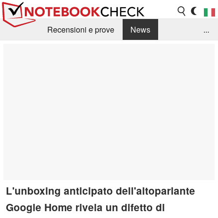
Recensioni e prove
News
...
Raccolta di recensioni
Info Techniche / Tips
Guida agli acquisti
Search
Contact
L'unboxing anticipato dell'altoparlante
Google Home rivela un difetto di