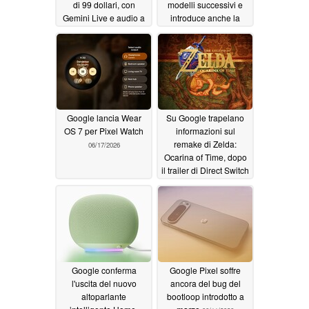
di 99 dollari, con
modelli successivi e
Gemini Live e audio a
introduce anche la
360 gradi
modalità gaming per
06/18/2026
dispositivi pieghevoli
06/17/2026
Google lancia Wear
Su Google trapelano
OS 7 per Pixel Watch
informazioni sul
remake di Zelda:
06/17/2026
Ocarina of Time, dopo
il trailer di Direct Switch
2
06/15/2026
Google conferma
Google Pixel soffre
l'uscita del nuovo
ancora del bug del
altoparlante
bootloop introdotto a