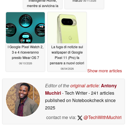
intelligente Home,
marzo
06/11/2026
mentre si avvicina la
scadenza fissata per la
primavera del 2026
06/12/2026
I Google Pixel Watch 2,
La fuga di notizie sul
3 e 4 riceveranno
wallpaper di Google
presto Wear OS 7
Pixel 11 (Pro) fa
pensare a nuovi colori
06/10/2026
06/04/2026
Show more articles
Editor of the
original article
:
Antony
Muchiri
- Tech Writer
- 241 articles
published on Notebookcheck
since
2025
contact me via:
@TechWithMuchiri