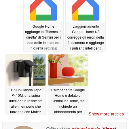
Google Home
L'aggiornamento
aggiunge la "Ricerca in
Google Home 4.8
diretta" di Gemini per i
corregge gli errori della
feed delle telecamere
fotocamera e aggiunge
in diretta
i pulsanti intelligenti
03/03/2026
02/09/2026
TP-Link lancia Tapo
L'altoparlante Google
P410M, una spina
Home è dotato di
intelligente resistente
Gemini for Home, ma
alle intemperie che
richiede un
funziona con Matter,
abbonamento per
Show more articles
Alexa e Google Home
ottenere le funzioni
migliori
11/11/2025
10/02/2025
Editor of the
original article
:
Vineet