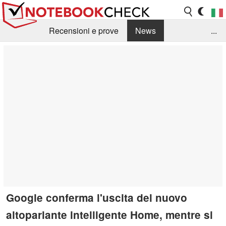
Recensioni e prove
News
...
Raccolta di recensioni
Info Techniche / Tips
Guida agli acquisti
Search
Contact
Google conferma l'uscita del nuovo
altoparlante intelligente Home, mentre si