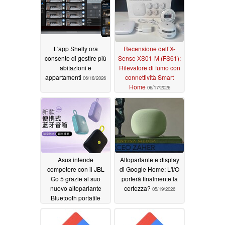
L'app Shelly ora
Recensione dell’X-
consente di gestire più
Sense XS01-M (FS61):
abitazioni e
Rilevatore di fumo con
appartamenti
connettività Smart
06/18/2026
Home
06/17/2026
Asus intende
Altoparlante e display
competere con il JBL
di Google Home: L'I/O
Go 5 grazie al suo
porterà finalmente la
nuovo altoparlante
certezza?
05/19/2026
Bluetooth portatile
06/15/2026