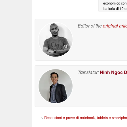
economico con
batteria di 10 o
autonomia
05/22
Editor of the
original arti
Translator:
Ninh Ngoc 
>
Recensioni e prove di notebook, tablets e smartph