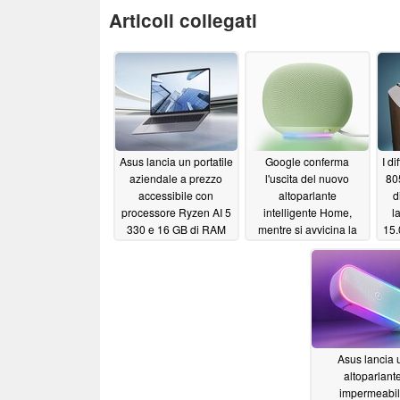
Articoli collegati
Asus lancia un portatile
Google conferma
I d
aziendale a prezzo
l'uscita del nuovo
80
accessibile con
altoparlante
d
processore Ryzen AI 5
intelligente Home,
l
330 e 16 GB di RAM
mentre si avvicina la
15.
DDR5
scadenza fissata per la
06/17/2026
primavera del 2026
06/12/2026
Asus lancia 
altoparlant
impermeabi