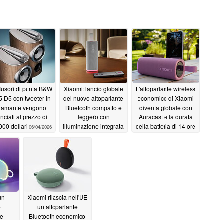
iffusori di punta B&W
Xiaomi: lancio globale
L'altoparlante wireless
5 D5 con tweeter in
del nuovo altoparlante
economico di Xiaomi
iamante vengono
Bluetooth compatto e
diventa globale con
anciati al prezzo di
leggero con
Auracast e la durata
000 dollari
illuminazione integrata
della batteria di 14 ore
06/04/2026
05/27/2026
05/25/2026
un
Xiaomi rilascia nell'UE
e
un altoparlante
le
Bluetooth economico