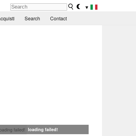
▼
cquisti
Search
Contact
loading failed!
loading failed!