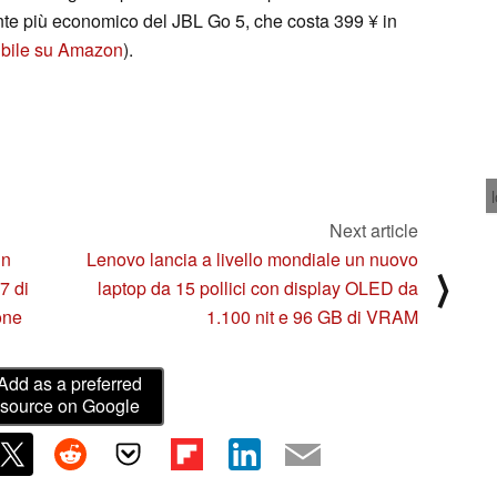
ente più economico del JBL Go 5, che costa 399 ¥ in
ibile su Amazon
).
Next article
un
Lenovo lancia a livello mondiale un nuovo
⟩
7 di
laptop da 15 pollici con display OLED da
one
1.100 nit e 96 GB di VRAM
Add as a preferred
source on Google