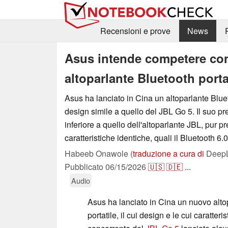
Recensioni e prove
News
Asus intende competere con
altoparlante Bluetooth porta
Asus ha lanciato in Cina un altoparlante Blue
design simile a quello del JBL Go 5. Il suo p
inferiore a quello dell'altoparlante JBL, pur 
caratteristiche identiche, quali il Bluetooth 6.
Habeeb Onawole (
traduzione a cura di
DeepL 
Pubblicato
06/15/2026
🇺🇸
🇩🇪
...
Audio
Asus ha lanciato in Cina un nuovo alto
portatile, il cui design e le cui caratter