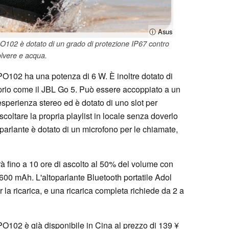
ⓘ Asus
 PO102 è dotato di un grado di protezione IP67 contro
lvere e acqua.
 PO102 ha una potenza di 6 W. È inoltre dotato di
prio come il JBL Go 5. Può essere accoppiato a un
sperienza stereo ed è dotato di uno slot per
oltare la propria playlist in locale senza doverlo
oparlante è dotato di un microfono per le chiamate,
rà fino a 10 ore di ascolto al 50% del volume con
.600 mAh. L'altoparlante Bluetooth portatile Adol
a ricarica, e una ricarica completa richiede da 2 a
 PO102 è già disponibile in Cina al prezzo di 139 ¥