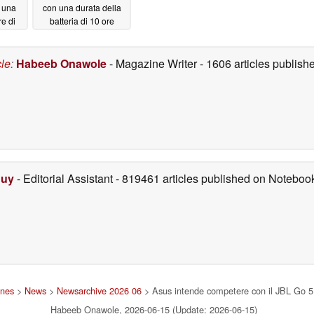
 una
con una durata della
re di
batteria di 10 ore
/2026
05/15/2026
cle
:
Habeeb Onawole
- Magazine Writer
- 1606 articles publis
Duy
- Editorial Assistant
- 819461 articles published on Notebo
ones
>
News
>
Newsarchive 2026 06
> Asus intende competere con il JBL Go 5 g
Habeeb Onawole, 2026-06-15 (Update: 2026-06-15)