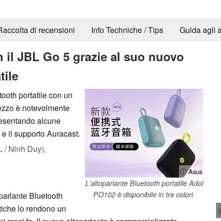
Raccolta di recensioni
Info Techniche / Tips
Guida agli a
 il JBL Go 5 grazie al suo nuovo
tile
tooth portatile con un
rezzo è notevolmente
presentando alcune
0 e il supporto Auracast.
/ Ninh Duy),
ⓘ Asus
L'altoparlante Bluetooth portatile Adol
PO102 è disponibile in tre colori.
parlante Bluetooth
istiche lo rendono un