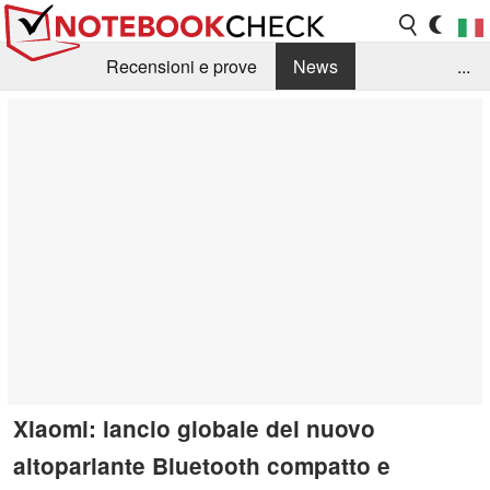
Recensioni e prove
News
...
Raccolta di recensioni
Info Techniche / Tips
Guida agli acquisti
Search
Contact
Xiaomi: lancio globale del nuovo
altoparlante Bluetooth compatto e