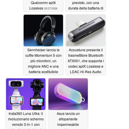
Qualcomm aptX
previsto, con una
Lossless
durata della batteria di
05/27/2026
72 ore
05/26/2026
Sennheiser lancia le
Acoustune presenta il
cuffie Momentum 5 con
trasmettitore Bluetooth
più microfoni, un
ATX001, che supporta i
migliore ANC e una
codec aptX Lossless e
batteria sostituibile
LDAC Hi-Res Audio
per i telefoni Android e
05/26/2026
Apple
05/26/2026
Insta360 Luna Ultra: il
Asus lancia un
rivoluzionario schermo
altoparlante
remoto 3-in-1 con
impermeabile