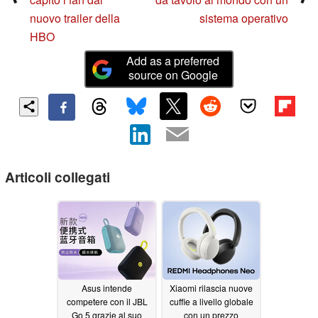
nuovo trailer della
sistema operativo
HBO
Add as a preferred
source on Google
Articoli collegati
Asus intende
Xiaomi rilascia nuove
competere con il JBL
cuffie a livello globale
Go 5 grazie al suo
con un prezzo