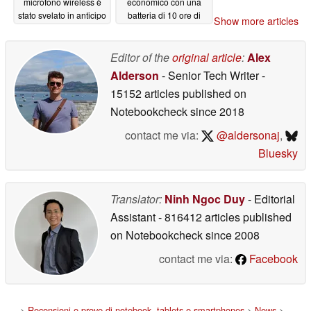
microfono wireless è
economico con una
stato svelato in anticipo
batteria di 10 ore di
Show more articles
rispetto al lancio
autonomia
05/22/2026
05/24/2026
Editor of the
original article
:
Alex
Alderson
- Senior Tech Writer
-
15152 articles published on
Notebookcheck
since 2018
contact me via:
@aldersonaj
,
Bluesky
Translator:
Ninh Ngoc Duy
- Editorial
Assistant
- 816412 articles published
on Notebookcheck
since 2008
contact me via:
Facebook
>
Recensioni e prove di notebook, tablets e smartphones
>
News
>