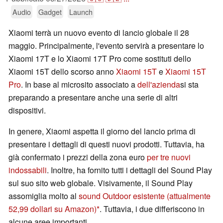
Audio
Gadget
Launch
Xiaomi terrà un nuovo evento di lancio globale il 28
maggio. Principalmente, l'evento servirà a presentare lo
Xiaomi 17T e lo Xiaomi 17T Pro come sostituti dello
Xiaomi 15T dello scorso anno
Xiaomi 15T
e
Xiaomi 15T
Pro
. In base al microsito associato a
dell'azienda
si sta
preparando a presentare anche una serie di altri
dispositivi.
In genere, Xiaomi aspetta il giorno del lancio prima di
presentare i dettagli di questi nuovi prodotti. Tuttavia, ha
già confermato i prezzi della zona euro
per tre nuovi
indossabili
. Inoltre, ha fornito tutti i dettagli del Sound Play
sul suo sito web globale. Visivamente, il Sound Play
assomiglia molto al
sound Outdoor esistente
(attualmente
52,99 dollari su Amazon)
. Tuttavia, i due differiscono in
alcune aree importanti.