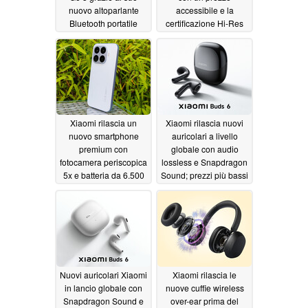
nuovo altoparlante
accessibile e la
Bluetooth portatile
certificazione Hi-Res
Audio
06/15/2026
05/29/2026
Xiaomi rilascia un
Xiaomi rilascia nuovi
nuovo smartphone
auricolari a livello
premium con
globale con audio
fotocamera periscopica
lossless e Snapdragon
5x e batteria da 6.500
Sound; prezzi più bassi
mAh
confermati in Europa
05/28/2026
05/28/2026
Nuovi auricolari Xiaomi
Xiaomi rilascia le
in lancio globale con
nuove cuffie wireless
Snapdragon Sound e
over-ear prima del