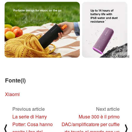
ⓘ Xiaomi
Fonte(i)
Xiaomi
Previous article
Next article
La serie di Harry
Muse 300 è il primo
Potter: Cosa hanno
DAC/amplificatore per cuffie
⟨
⟩
capito i fan dal
da tavolo al mondo con un