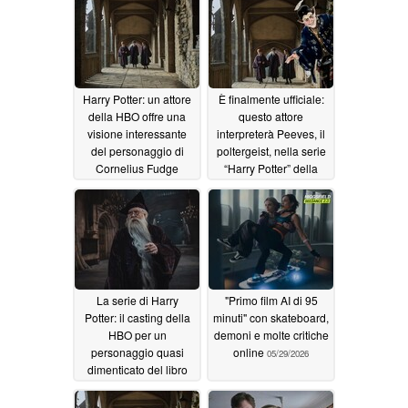
Harry Potter: un attore
È finalmente ufficiale:
della HBO offre una
questo attore
visione interessante
interpreterà Peeves, il
del personaggio di
poltergeist, nella serie
Cornelius Fudge
“Harry Potter” della
HBO
07/07/2026
06/18/2026
La serie di Harry
"Primo film AI di 95
Potter: il casting della
minuti" con skateboard,
HBO per un
demoni e molte critiche
personaggio quasi
online
05/29/2026
dimenticato del libro
alimenta le speranze di
un adattamento fedele