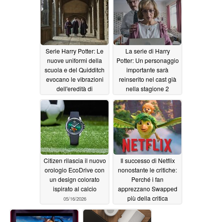
06/15/2026
Serie Harry Potter: Le
La serie di Harry
nuove uniformi della
Potter: Un personaggio
scuola e del Quidditch
importante sarà
evocano le vibrazioni
reinserito nel cast già
dell'eredità di
nella stagione 2
Hogwarts
05/20/2026
05/19/2026
Citizen rilascia il nuovo
Il successo di Netflix
orologio EcoDrive con
nonostante le critiche:
un design colorato
Perché i fan
ispirato al calcio
apprezzano Swapped
più della critica
05/16/2026
05/08/2026