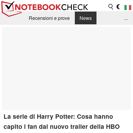
Recensioni e prove
News
...
Raccolta di recensioni
Info Techniche / Tips
Guida agli acquisti
Search
Contact
La serie di Harry Potter: Cosa hanno
capito i fan dal nuovo trailer della HBO