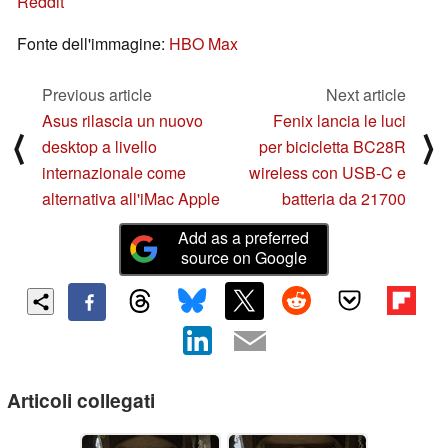
Reddit
Fonte dell'immagine:
HBO Max
Previous article
Next article
Asus rilascia un nuovo
Fenix lancia le luci
⟨
⟩
desktop a livello
per bicicletta BC28R
internazionale come
wireless con USB-C e
alternativa all'iMac Apple
batteria da 21700
Add as a preferred
source on Google
Articoli collegati