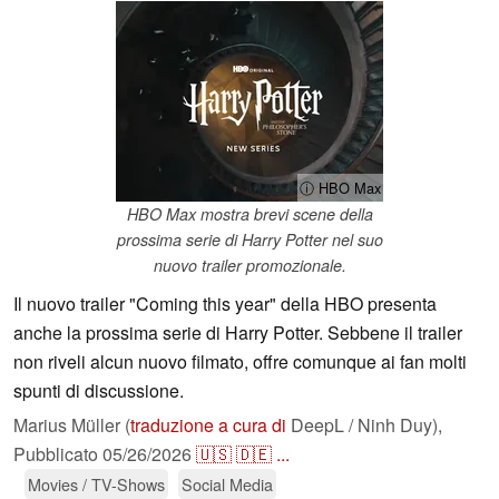
ⓘ HBO Max
HBO Max mostra brevi scene della
prossima serie di Harry Potter nel suo
nuovo trailer promozionale.
Il nuovo trailer "Coming this year" della HBO presenta
anche la prossima serie di Harry Potter. Sebbene il trailer
non riveli alcun nuovo filmato, offre comunque ai fan molti
spunti di discussione.
Marius Müller (
traduzione a cura di
DeepL / Ninh Duy),
Pubblicato
05/26/2026
🇺🇸
🇩🇪
...
Movies / TV-Shows
Social Media