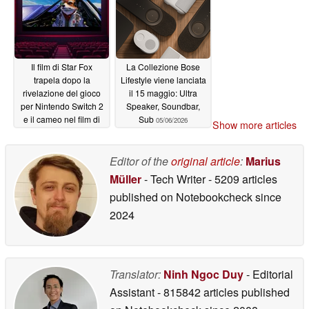
Il film di Star Fox
La Collezione Bose
trapela dopo la
Lifestyle viene lanciata
rivelazione del gioco
il 15 maggio: Ultra
per Nintendo Switch 2
Speaker, Soundbar,
e il cameo nel film di
Sub
05/06/2026
Show more articles
Mario
05/08/2026
Editor of the
original article
:
Marius
Müller
- Tech Writer
- 5209 articles
published on Notebookcheck
since
2024
Translator:
Ninh Ngoc Duy
- Editorial
Assistant
- 815842 articles published