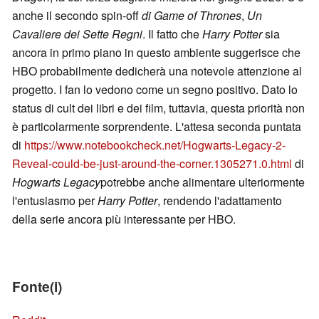
anche il secondo spin-off
di Game of Thrones
,
Un
Cavaliere dei Sette Regni
. Il fatto che
Harry Potter
sia
ancora in primo piano in questo ambiente suggerisce che
HBO probabilmente dedicherà una notevole attenzione al
progetto. I fan lo vedono come un segno positivo. Dato lo
status di cult dei libri e dei film, tuttavia, questa priorità non
è particolarmente sorprendente. L'attesa seconda puntata
di
https://www.notebookcheck.net/Hogwarts-Legacy-2-
Reveal-could-be-just-around-the-corner.1305271.0.html
di
Hogwarts Legacy
potrebbe anche alimentare ulteriormente
l'entusiasmo per
Harry Potter
, rendendo l'adattamento
della serie ancora più interessante per HBO.
Fonte(i)