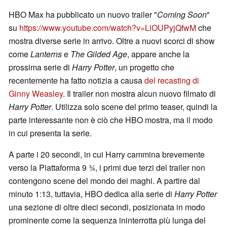
HBO Max ha pubblicato un nuovo trailer "
Coming Soon
"
su
https://www.youtube.com/watch?v=LiOUPyjQfwM
che
mostra diverse serie in arrivo. Oltre a nuovi scorci di show
come
Lanterns
e
The Gilded Age
, appare anche la
prossima serie di
Harry Potter
, un progetto che
recentemente ha fatto notizia a causa
del recasting di
Ginny Weasley
. Il trailer non mostra alcun nuovo filmato di
Harry Potter
. Utilizza solo scene del primo teaser, quindi la
parte interessante non è ciò che HBO mostra, ma il modo
in cui presenta la serie.
A parte i 20 secondi, in cui Harry cammina brevemente
verso la Piattaforma 9 ¾, i primi due terzi del trailer non
contengono scene del mondo dei maghi. A partire dal
minuto 1:13, tuttavia, HBO dedica alla serie di
Harry Potter
una sezione di oltre dieci secondi, posizionata in modo
prominente come la sequenza ininterrotta più lunga del