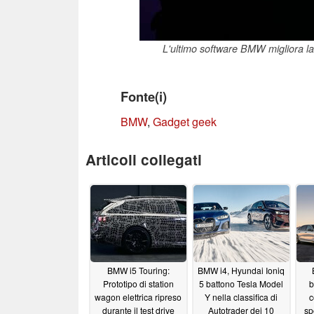
L'ultimo software BMW migliora la 
Fonte(i)
BMW
,
Gadget geek
Articoli collegati
BMW i5 Touring:
BMW i4, Hyundai Ioniq
Prototipo di station
5 battono Tesla Model
b
wagon elettrica ripreso
Y nella classifica di
c
durante il test drive
Autotrader dei 10
sp