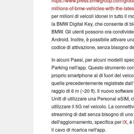
https://www.press.bmwgroup.com/global
millions-of-bmw-vehicles-with-the-late
per milioni di veicoli idonei in tutto i
la BMW Digital Key, che consente di blo
BMW. Gli utenti possono ora condivider
Android. Inoltre, è possibile attivare u
codice di attivazione, senza bisogno del
In alcuni Paesi, per alcuni modelli spec
Parking nell'app. Questo strumento con
proprio smartphone al di fuori del veic
quelle precedentemente registrate dall'a
raggio di 6 m (~20 ft). Il nuovo softwar
Uniti di utilizzare una Personal eSIM, 
utilizzare il 5G nel veicolo. La connetti
streaming di dati senza bisogno di uno 
dell'aggiornamento, specifica per
iX
, è
il cavo di ricarica nell'app.