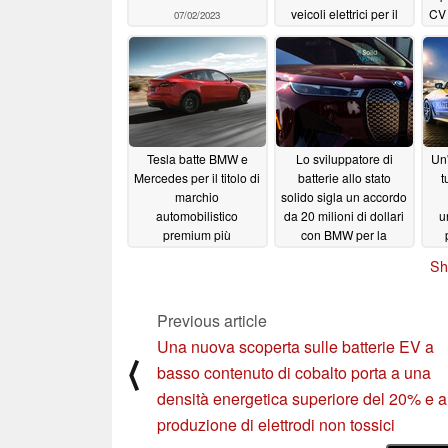
veicoli elettrici per il
CV 
07/02/2023
2023
06/25/2023
Tesla batte BMW e
Lo sviluppatore di
Un'
Mercedes per il titolo di
batterie allo stato
t
marchio
solido sigla un accordo
automobilistico
da 20 milioni di dollari
u
premium più
con BMW per la
importante d'America
produzione di elettrodi
Sh
pilota
01/12/2023
12/23/2022
Previous article
Una nuova scoperta sulle batterie EV a
⟨
basso contenuto di cobalto porta a una
densità energetica superiore del 20% e a
produzione di elettrodi non tossici