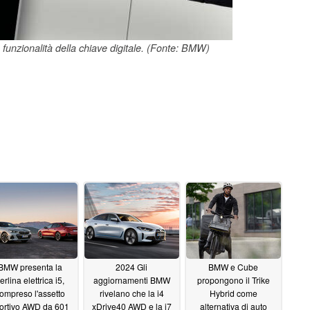
funzionalità della chiave digitale. (Fonte: BMW)
BMW presenta la
2024 Gli
BMW e Cube
erlina elettrica i5,
aggiornamenti BMW
propongono il Trike
ompreso l'assetto
rivelano che la i4
Hybrid come
ortivo AWD da 601
xDrive40 AWD e la i7
alternativa di auto