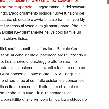
/article/detail/T0407638EN/new-software-for-
st-software-upgrade
un aggiornamento del software
l mondo. L'aggiornamento include nuove funzioni per
ccare, sbloccare e avviare l'auto tramite l'app My
e l'accesso al veicolo tra gli smartphone iPhone e
na Digital Key direttamente nel veicolo tramite un
la chiave fisica.
ifici, sarà disponibile la funzione Remote Control
sente al conducente di parcheggiare utilizzando il
olo. Le manovre di parcheggio offerte saranno
uto e gli spostamenti in avanti o indietro entro un
e BMW consente inoltre ai clienti AT&T negli Stati
che si aggiunge al contratto esistente e consente di
vità cellulare consente di effettuare chiamate e
smartphone in auto. Un'altra caratteristica
 la possibilità di interrompere la ricarica e sbloccare