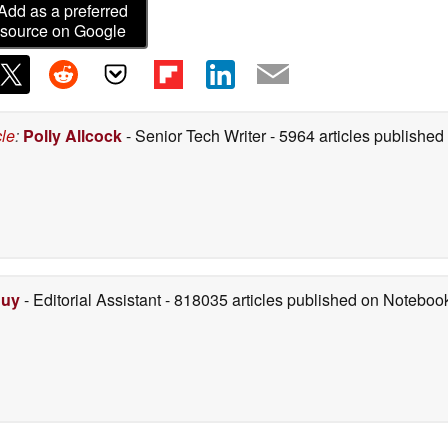
Add as a preferred
source on Google
cle
:
Polly Allcock
- Senior Tech Writer
- 5964 articles publishe
Duy
- Editorial Assistant
- 818035 articles published on Notebo