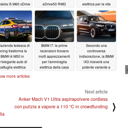
della i5 M60 xDrive
eDrive50 RWD
elettrica per la vita
arriveranno sul
cittadina moderna
05/25/2023
mercato statunitense
05/20/2023
nel 2023
05/23/2023
azienda tedesca di
BMW i7: le prime
Secondo una
uning trasforma la
recensioni trovano
controversa
BMW i4 M50 in
molti apprezzamenti
indiscrezione, la BMW
n'elegante auto di
per l'ammiraglia
iX3 riceverà una
pattuglia elettrica
elettrica della casa
potente variante a
automobilistica
quattro motori nel 2023
12/06/2022
ow more articles
tedesca da 119.300
09/13/2022
dollari
11/08/2022
Next article
Anker Mach V1 Ultra aspirapolvere cordless
⟩
con pulizia a vapore a 110 °C in crowdfunding
lla