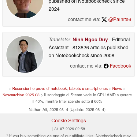
published on Notebookcheck
since
2024
contact me via:
@Painite6
Translator:
Ninh Ngoc Duy
- Editorial
Assistant
- 813826 articles published
on Notebookcheck
since 2008
contact me via:
Facebook
>
Recensioni e prove di notebook, tablets e smartphones
>
News
>
Newsarchive 2025 08
> Il sondaggio di Steam vede le CPU AMD superare
il 40%, mentre Intel scende sotto il 60%
Nathan Ali, 2025-08- 4 (Update: 2025-08- 4)
Cookie Settings
| 31.07.2026 02:58
* If you buy something via one of our affiliate links, Notebookcheck may