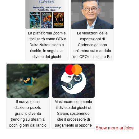
08/05/2025
La piattaforma Zoom e
Le violazioni delle
i titoli retrò come GTA e
esportazioni di
Duke Nukem sono a
Cadence gettano
rischio, in seguito al
un'ombra sul mandato
divieto dei giochi
del CEO di Intel Lip-Bu
Steam
Tan
08/05/2025
08/04/2025
Il nuovo gioco
Mastercard commenta
d'azione-puzzle
il divieto dei giochi di
gratuito diventa
Steam, sostenendo
trending su Steam a
che il processore di
pochi giorni dal lancio
pagamento si oppone
Show more articles
solo ai contenuti
08/03/2025
illegali per adulti