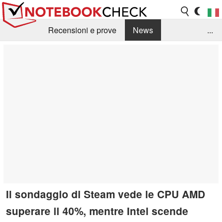
Recensioni e prove
News
...
Raccolta di recensioni
Info Techniche / Tips
Guida agli acquisti
Search
Contact
Il sondaggio di Steam vede le CPU AMD
superare il 40%, mentre Intel scende