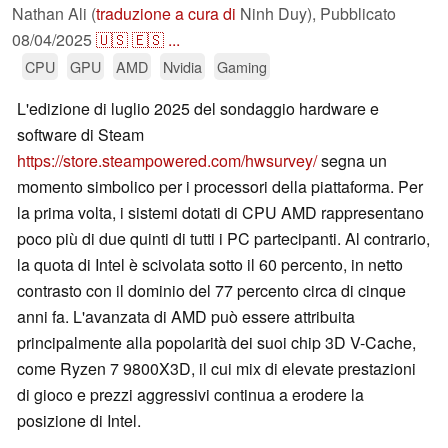
Nathan Ali (
traduzione a cura di
Ninh Duy),
Pubblicato
08/04/2025
🇺🇸
🇪🇸
...
CPU
GPU
AMD
Nvidia
Gaming
L'edizione di luglio 2025 del sondaggio hardware e
software di Steam
https://store.steampowered.com/hwsurvey/
segna un
momento simbolico per i processori della piattaforma. Per
la prima volta, i sistemi dotati di CPU AMD rappresentano
poco più di due quinti di tutti i PC partecipanti. Al contrario,
la quota di Intel è scivolata sotto il 60 percento, in netto
contrasto con il dominio del 77 percento circa di cinque
anni fa. L'avanzata di AMD può essere attribuita
principalmente alla popolarità dei suoi chip 3D V-Cache,
come Ryzen 7 9800X3D, il cui mix di elevate prestazioni
di gioco e prezzi aggressivi continua a erodere la
posizione di Intel.