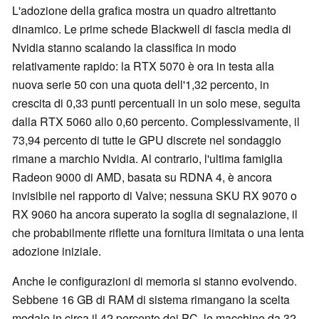
L'adozione della grafica mostra un quadro altrettanto
dinamico. Le prime schede Blackwell di fascia media di
Nvidia stanno scalando la classifica in modo
relativamente rapido: la RTX 5070 è ora in testa alla
nuova serie 50 con una quota dell'1,32 percento, in
crescita di 0,33 punti percentuali in un solo mese, seguita
dalla RTX 5060 allo 0,60 percento. Complessivamente, il
73,94 percento di tutte le GPU discrete nel sondaggio
rimane a marchio Nvidia. Al contrario, l'ultima famiglia
Radeon 9000 di AMD, basata su RDNA 4, è ancora
invisibile nel rapporto di Valve; nessuna SKU RX 9070 o
RX 9060 ha ancora superato la soglia di segnalazione, il
che probabilmente riflette una fornitura limitata o una lenta
adozione iniziale.
Anche le configurazioni di memoria si stanno evolvendo.
Sebbene 16 GB di RAM di sistema rimangano la scelta
modale in circa il 42 percento dei PC, le macchine da 32