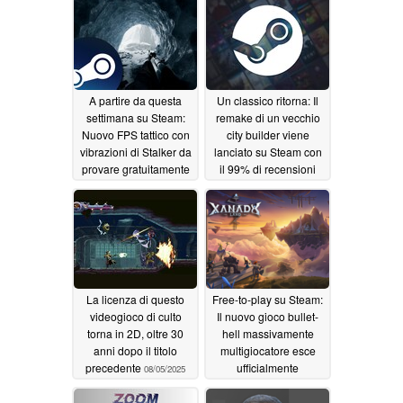
costruzione di PC
04/03/2026
A partire da questa
Un classico ritorna: Il
settimana su Steam:
remake di un vecchio
Nuovo FPS tattico con
city builder viene
vibrazioni di Stalker da
lanciato su Steam con
provare gratuitamente
il 99% di recensioni
positive - demo
08/05/2025
disponibile
08/05/2025
La licenza di questo
Free-to-play su Steam:
videogioco di culto
Il nuovo gioco bullet-
torna in 2D, oltre 30
hell massivamente
anni dopo il titolo
multigiocatore esce
precedente
ufficialmente
08/05/2025
dall'accesso anticipato